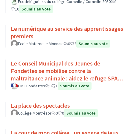
Ecodélégué.e.s du collège Corneille / Corneille 2030
1
10
Soumis au vote
Le numérique au service des apprentissages
premiers
Ecole Maternelle Monnaie
0
2
Soumis au vote
Le Conseil Municipal des Jeunes de
Fondettes se mobilise contre la
maltraitance animale : aidez le refuge SPA
de Luynes !
CMJ Fondettes
0
1
Soumis au vote
La place des spectacles
Collège Montrésor
0
0
Soumis au vote
La cour de mon collège...un espace de jeux