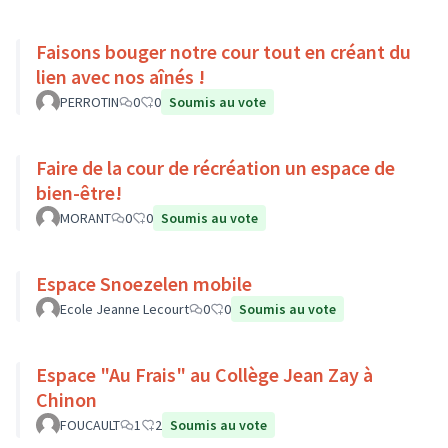
Faisons bouger notre cour tout en créant du
lien avec nos aînés !
PERROTIN
0
0
Soumis au vote
Faire de la cour de récréation un espace de
bien-être!
MORANT
0
0
Soumis au vote
Espace Snoezelen mobile
Ecole Jeanne Lecourt
0
0
Soumis au vote
Espace "Au Frais" au Collège Jean Zay à
Chinon
FOUCAULT
1
2
Soumis au vote