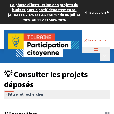
La phase d'instruction des projets du
budget participatif départemental
-
Instruction
jeunesse 2026 est en cours : du 06 juillet
2026 au 11 octobre 2026
Se connecter
Menu princi
Budget Participatif JEUNESSE 2024
/
Menu p
💡 Consulter les projets déposés
💡 Consulter les projets
déposés
Filtrer et rechercher
136 propositions