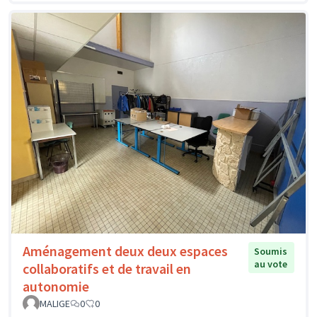
Aménagement deux deux espaces
Soumis
au vote
collaboratifs et de travail en
autonomie
MALIGE
0
0