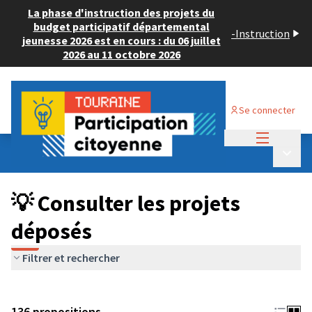
La phase d'instruction des projets du
budget participatif départemental
-
Instruction
jeunesse 2026 est en cours : du 06 juillet
2026 au 11 octobre 2026
Se connecter
Menu princi
Budget Participatif JEUNESSE 2024
/
Menu p
💡 Consulter les projets déposés
💡 Consulter les projets
déposés
Filtrer et rechercher
136 propositions