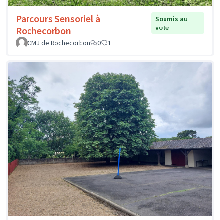
Parcours Sensoriel à
Soumis au
vote
Rochecorbon
CMJ de Rochecorbon
0
1