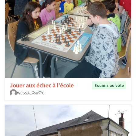
Jouer aux échec à l'école
Soumis au vote
WESSAL
0
0