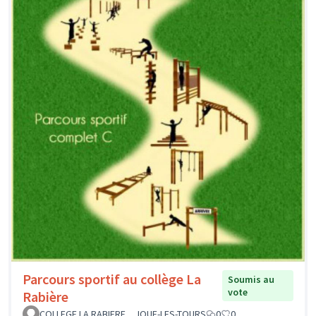
Parcours sportif au collège La
Soumis au
vote
Rabière
COLLEGE LA RABIERE _ JOUE-LES-TOURS
0
0