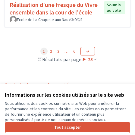
Réalisation d'une fresque du Vivre
Soumis
au vote
ensemble dans la cour de l'école
Ecole de La Chapelle aux Naux
0
1
1
2
3
…
6
Résultats par page :
25
Voir toutes les propositions retirées
Informations sur les cookies utilisés sur le site web
Nous utilisons des cookies sur notre site Web pour améliorer la
Conditions d'utilisation
performance et les contenus du site. Les cookies nous permettent
Paramètres des cookies
de fournir une expérience utilisateur et un contenu plus
CD37 sur X
CD37 sur Facebook
CD37 sur Instagram
CD37 sur YouTube
personnalisés à partir de nos canaux de médias sociaux.
(Lien externe)
(Lien externe)
(Lien externe)
(Lien externe)
Tout accepter