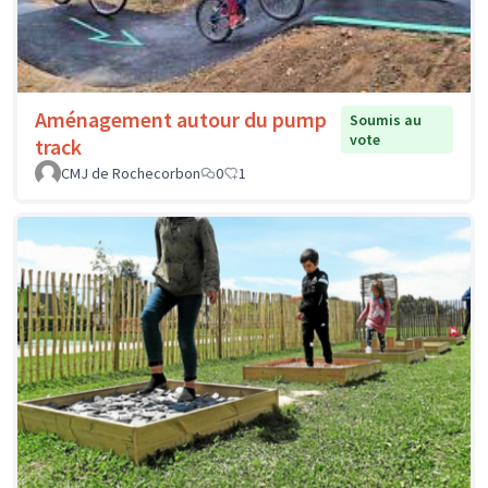
Aménagement autour du pump
Soumis au
vote
track
CMJ de Rochecorbon
0
1