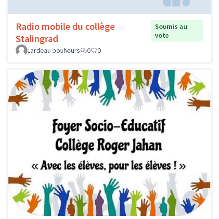
Radio mobile du collège
Soumis au
vote
Stalingrad
Lardeau bouhours
0
0