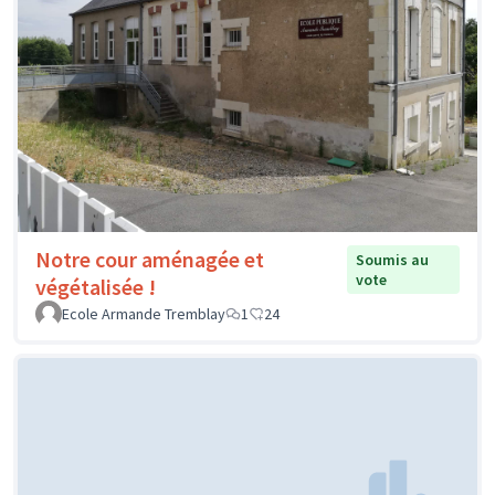
Notre cour aménagée et
Soumis au
vote
végétalisée !
Ecole Armande Tremblay
1
24