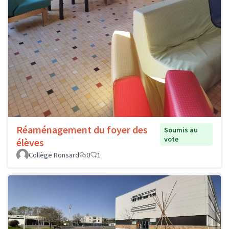
Réaménagement du foyer des
Soumis au
vote
élèves
Collège Ronsard
0
1