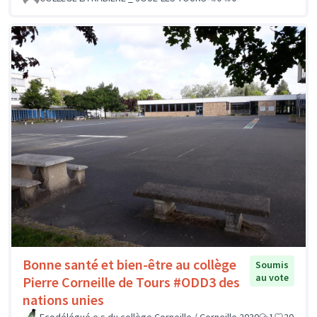
Bonne santé et bien-être au collège
Soumis
au vote
Pierre Corneille de Tours #ODD3 des
nations unies
Ecodélégué.e.s du collège Corneille / Corneille 2030
1
20