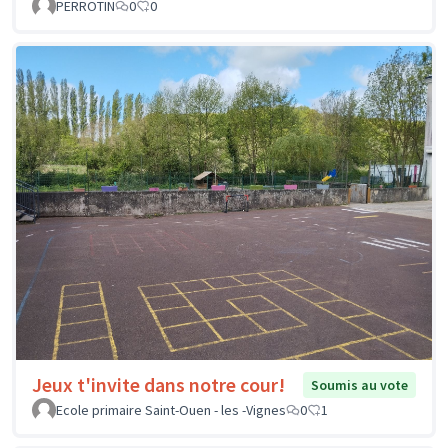
PERROTIN
0
0
Jeux t'invite dans notre cour!
Soumis au vote
Ecole primaire Saint-Ouen - les -Vignes
0
1