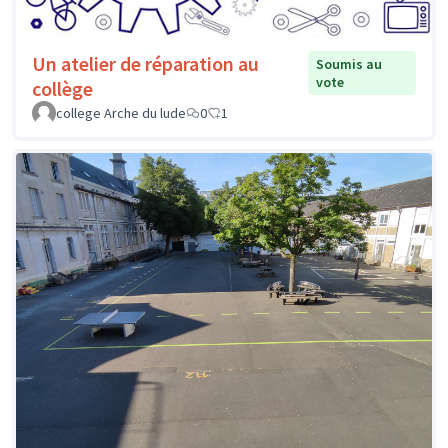
Un atelier de réparation au
Soumis au
vote
collège
college Arche du lude
0
1