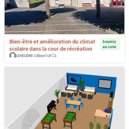
Bien-être et amélioration du climat
Soumis
au vote
scolaire dans la cour de récréation
LEHEUDRE Céline
0
1