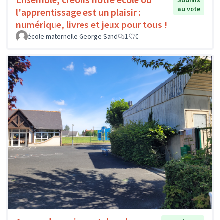
Soumis
au vote
l'apprentissage est un plaisir :
numérique, livres et jeux pour tous !
école maternelle George Sand
1
0