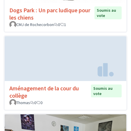
Dogs Park : Un parc ludique pour
Soumis au
vote
les chiens
CMJ de Rochecorbon
0
1
Aménagement de la cour du
Soumis au
vote
collège
Thomas
0
0