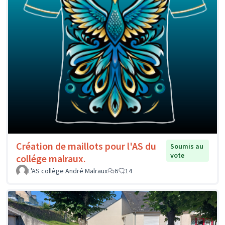
Création de maillots pour l'AS du
Soumis au
vote
collége malraux.
L'AS collège André Malraux
6
14