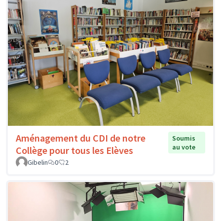
Aménagement du CDI de notre
Soumis
au vote
Collège pour tous les Elèves
Gibelin
0
2