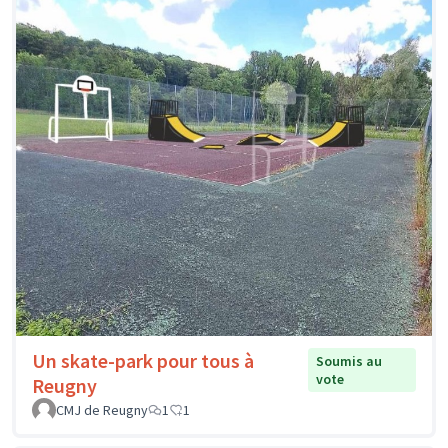
Un skate-park pour tous à
Soumis au
vote
Reugny
CMJ de Reugny
1
1