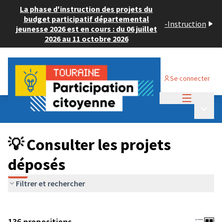
La phase d'instruction des projets du
budget participatif départemental
-
Instruction
jeunesse 2026 est en cours : du 06 juillet
2026 au 11 octobre 2026
Se connecter
Menu princi
Budget Participatif JEUNESSE 2024
/
Menu p
💡 Consulter les projets déposés
💡 Consulter les projets
déposés
Filtrer et rechercher
136 propositions