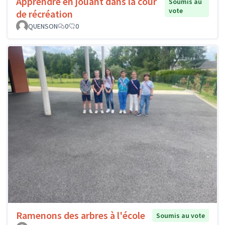
Apprendre en jouant dans la cour
Soumis au
vote
de récréation
QUENSON
0
0
Ramenons des arbres à l'école
Soumis au vote