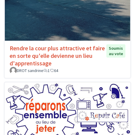
Rendre la cour plus attractive et faire
Soumis
au vote
en sorte qu'elle devienne un lieu
d'apprentissage
DROT sandrine
1
64