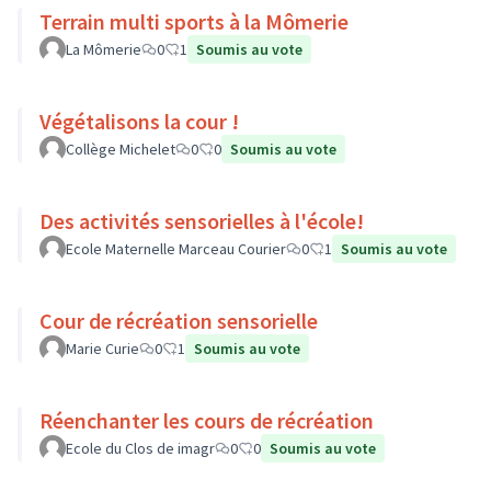
Terrain multi sports à la Mômerie
La Mômerie
0
1
Soumis au vote
Végétalisons la cour !
Collège Michelet
0
0
Soumis au vote
Des activités sensorielles à l'école!
Ecole Maternelle Marceau Courier
0
1
Soumis au vote
Cour de récréation sensorielle
Marie Curie
0
1
Soumis au vote
Réenchanter les cours de récréation
Ecole du Clos de imagr
0
0
Soumis au vote