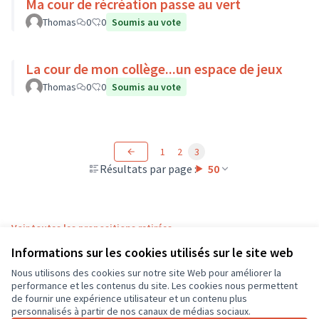
Ma cour de récréation passe au vert
Thomas
0
0
Soumis au vote
La cour de mon collège...un espace de jeux
Thomas
0
0
Soumis au vote
1
2
3
Résultats par page :
50
Voir toutes les propositions retirées
Informations sur les cookies utilisés sur le site web
Nous utilisons des cookies sur notre site Web pour améliorer la
Conditions d'utilisation
performance et les contenus du site. Les cookies nous permettent
Paramètres des cookies
de fournir une expérience utilisateur et un contenu plus
CD37 sur X
CD37 sur Facebook
CD37 sur Instagram
CD37 sur YouTube
personnalisés à partir de nos canaux de médias sociaux.