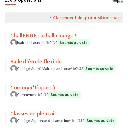
Classement des propositions par :
ChallENGE : le hall change !
Isabelle Lasneau
0
0
Soumis au vote
Salle d'étude flexible
Collège André Malraux Amboise
0
2
Soumis au vote
Commyn'tèque :-)
Commynes
0
0
Soumis au vote
Classes en plein air
Collège Alphonse de Lamartine
1
34
Soumis au vote