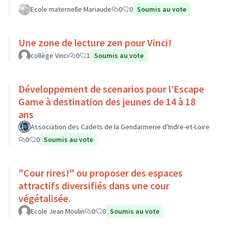
Ecole maternelle Mariaude
0
0
Soumis au vote
Une zone de lecture zen pour Vinci!
collège Vinci
0
1
Soumis au vote
Développement de scenarios pour l’Escape
Game à destination des jeunes de 14 à 18
ans
Association des Cadets de la Gendarmerie d'Indre-et-Loire
0
0
Soumis au vote
"Cour rires!" ou proposer des espaces
attractifs diversifiés dans une cour
végétalisée.
Ecole Jean Moulin
0
0
Soumis au vote