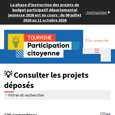
La phase d'instruction des projets du
budget participatif départemental
-
Instruction
jeunesse 2026 est en cours : du 06 juillet
2026 au 11 octobre 2026
Se connecter
Menu princi
Budget Participatif JEUNESSE 2024
/
Menu p
💡 Consulter les projets déposés
💡 Consulter les projets
déposés
Filtrer et rechercher
136 propositions