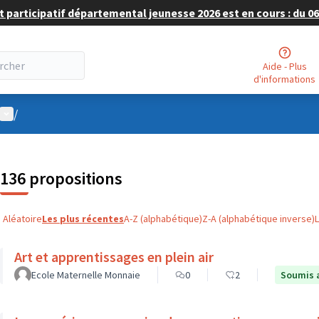
 participatif départemental jeunesse 2026 est en cours : du 06 
Aide - Plus
d'informations
Menu utilisateur
/
136 propositions
Aléatoire
Les plus récentes
A-Z (alphabétique)
Z-A (alphabétique inverse)
Art et apprentissages en plein air
Ecole Maternelle Monnaie
0
2
Soumis 