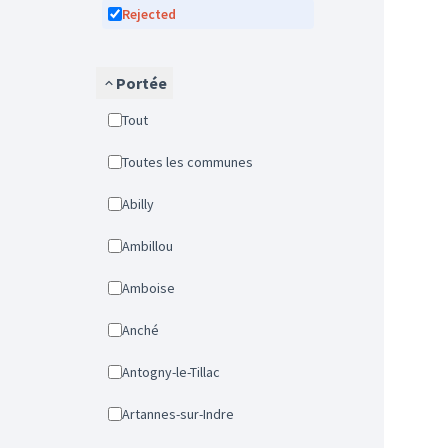
Rejected
Portée
Tout
Toutes les communes
Abilly
Ambillou
Amboise
Anché
Antogny-le-Tillac
Artannes-sur-Indre