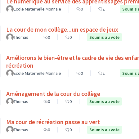
Le numérique au service des apprentissages prem
Ecole Maternelle Monnaie
0
2
Soumis 
La cour de mon collège...un espace de jeux
Thomas
0
0
Soumis au vote
Améliorons le bien-être et le cadre de vie des enf
récréation
Ecole Maternelle Monnaie
0
2
Soumis 
Aménagement de la cour du collège
Thomas
0
0
Soumis au vote
Ma cour de récréation passe au vert
Thomas
0
0
Soumis au vote