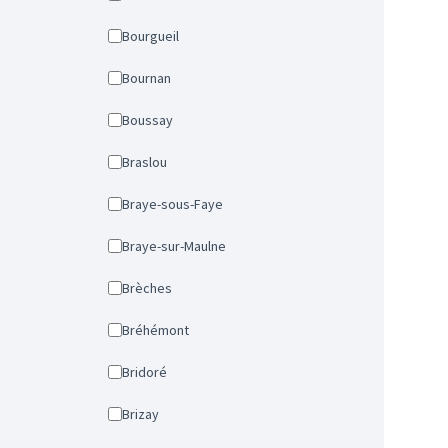
Bourgueil
Bournan
Boussay
Braslou
Braye-sous-Faye
Braye-sur-Maulne
Brèches
Bréhémont
Bridoré
Brizay