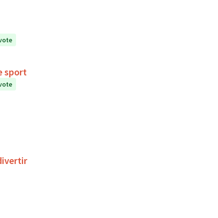
vote
vec le sport
vote
ivertir