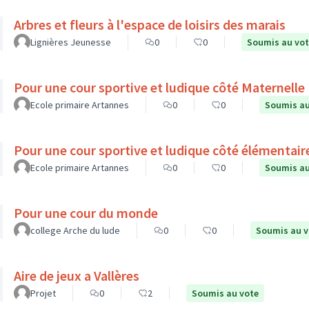
Arbres et fleurs à l'espace de loisirs des marais
Lignières Jeunesse
0
0
Soumis au vo
Pour une cour sportive et ludique côté Maternelle
Ecole primaire Artannes
0
0
Soumis au
Pour une cour sportive et ludique côté élémentair
Ecole primaire Artannes
0
0
Soumis au
Pour une cour du monde
college Arche du lude
0
0
Soumis au v
Aire de jeux a Vallères
Projet
0
2
Soumis au vote