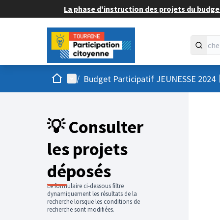
La phase d'instruction des projets du budget
Accueil
Menu principal
/
Budget Participatif JEUNESSE 2024
💡 Consulter
les projets
déposés
Le formulaire ci-dessous filtre
dynamiquement les résultats de la
recherche lorsque les conditions de
recherche sont modifiées.