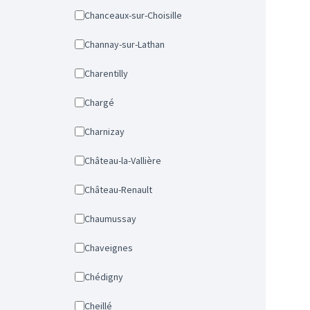
Chanceaux-sur-Choisille
Channay-sur-Lathan
Charentilly
Chargé
Charnizay
Château-la-Vallière
Château-Renault
Chaumussay
Chaveignes
Chédigny
Cheillé