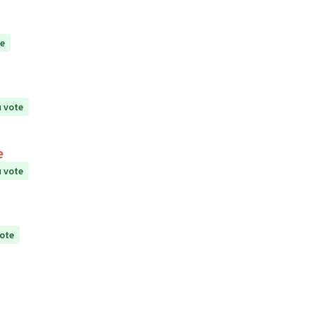
te
 vote
e
 vote
ote