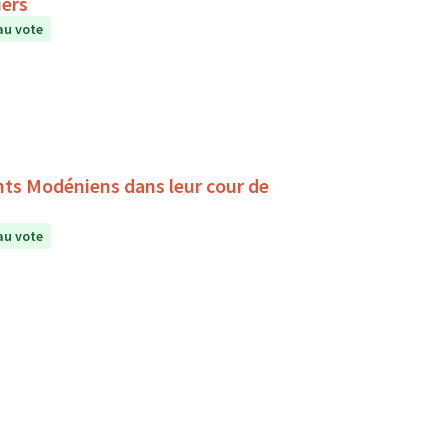
iers
au vote
ants Modéniens dans leur cour de
au vote