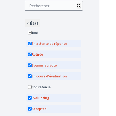
État
Tout
En attente de réponse
Retirée
Soumis au vote
En cours d'évaluation
Non retenue
Evaluating
Accepted