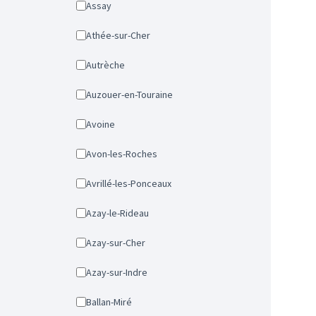
Assay
Athée-sur-Cher
Autrèche
Auzouer-en-Touraine
Avoine
Avon-les-Roches
Avrillé-les-Ponceaux
Azay-le-Rideau
Azay-sur-Cher
Azay-sur-Indre
Ballan-Miré