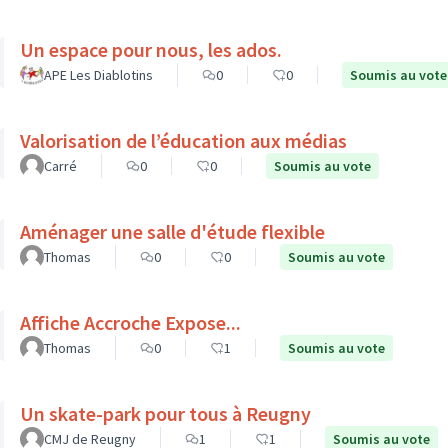
Un espace pour nous, les ados.
APE Les Diablotins
0
0
Soumis au vote
Valorisation de l’éducation aux médias
Carré
0
0
Soumis au vote
Aménager une salle d'étude flexible
Thomas
0
0
Soumis au vote
Affiche Accroche Expose...
Thomas
0
1
Soumis au vote
Un skate-park pour tous à Reugny
CMJ de Reugny
1
1
Soumis au vote