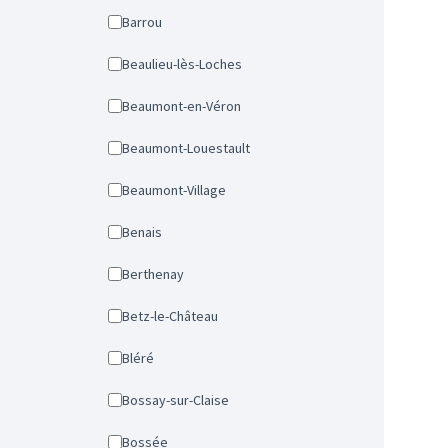
Barrou
Beaulieu-lès-Loches
Beaumont-en-Véron
Beaumont-Louestault
Beaumont-Village
Benais
Berthenay
Betz-le-Château
Bléré
Bossay-sur-Claise
Bossée