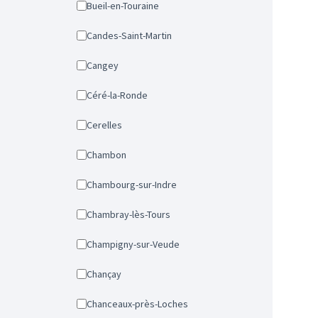
Bueil-en-Touraine
Candes-Saint-Martin
Cangey
Céré-la-Ronde
Cerelles
Chambon
Chambourg-sur-Indre
Chambray-lès-Tours
Champigny-sur-Veude
Chançay
Chanceaux-près-Loches