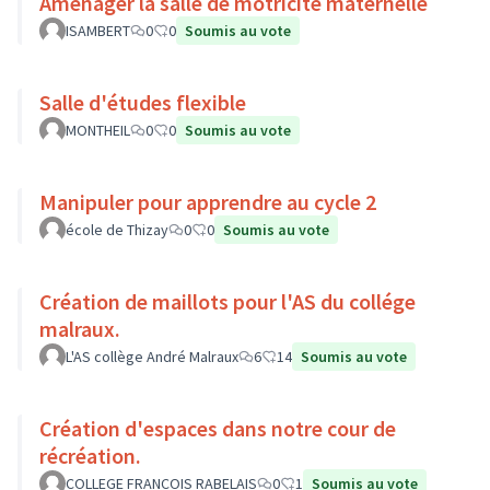
Aménager la salle de motricité maternelle
ISAMBERT
0
0
Soumis au vote
Salle d'études flexible
MONTHEIL
0
0
Soumis au vote
Manipuler pour apprendre au cycle 2
école de Thizay
0
0
Soumis au vote
Création de maillots pour l'AS du collége
malraux.
L'AS collège André Malraux
6
14
Soumis au vote
Création d'espaces dans notre cour de
récréation.
COLLEGE FRANCOIS RABELAIS
0
1
Soumis au vote