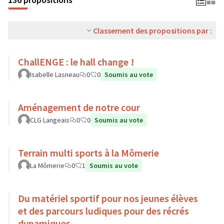
Classement des propositions par :
ChallENGE : le hall change !
Isabelle Lasneau
0
0
Soumis au vote
Aménagement de notre cour
CLG Langeais
0
0
Soumis au vote
Terrain multi sports à la Mômerie
La Mômerie
0
1
Soumis au vote
Du matériel sportif pour nos jeunes élèves
et des parcours ludiques pour des récrés
dynamiques