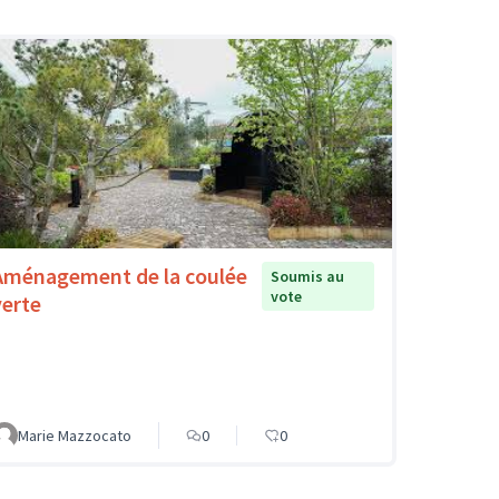
Aménagement de la coulée
Soumis au
vote
verte
Marie Mazzocato
0
0