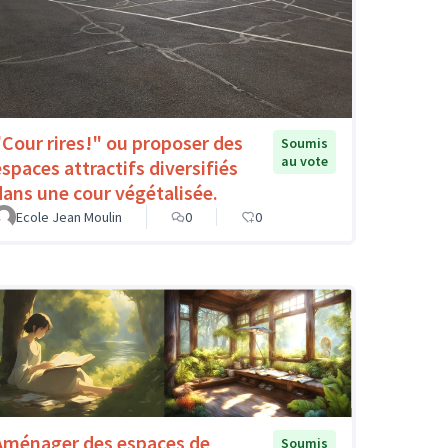
"Cour rires!" ou proposer des
Soumis
au vote
espaces attractifs diversifiés
dans une cour végétalisée.
Ecole Jean Moulin
0
0
Aménager des espaces de
Soumis