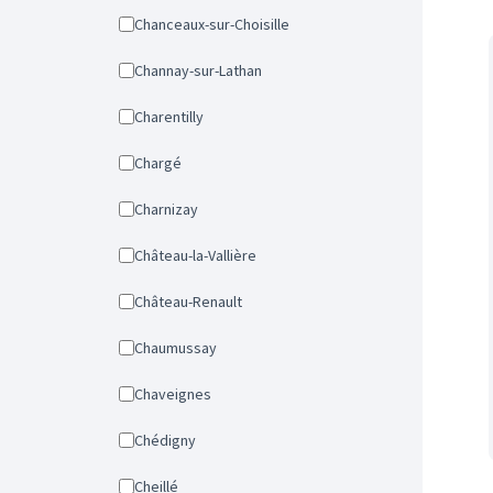
Chanceaux-sur-Choisille
Channay-sur-Lathan
Charentilly
Chargé
Charnizay
Château-la-Vallière
Château-Renault
Chaumussay
Chaveignes
Chédigny
Cheillé