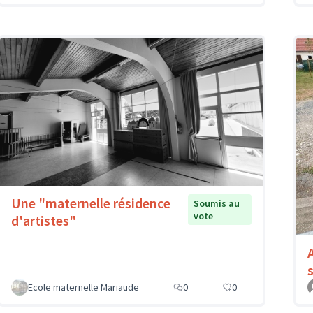
Une "maternelle résidence
Soumis au
vote
d'artistes"
Ecole maternelle Mariaude
0
0