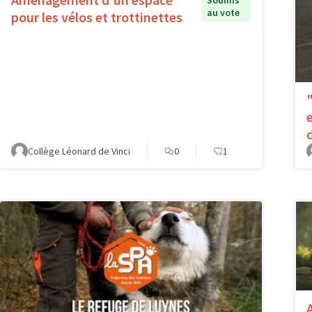
au vote
pour les vélos et trottinettes
Collège Léonard de Vinci
0
1