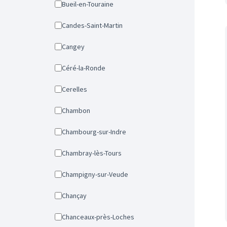
Bueil-en-Touraine
Candes-Saint-Martin
Cangey
Céré-la-Ronde
Cerelles
Chambon
Chambourg-sur-Indre
Chambray-lès-Tours
Champigny-sur-Veude
Chançay
Chanceaux-près-Loches