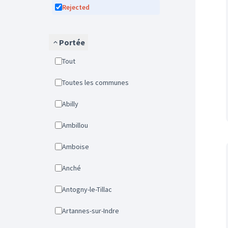
Rejected
Portée
Tout
Toutes les communes
Abilly
Ambillou
Amboise
Anché
Antogny-le-Tillac
Artannes-sur-Indre