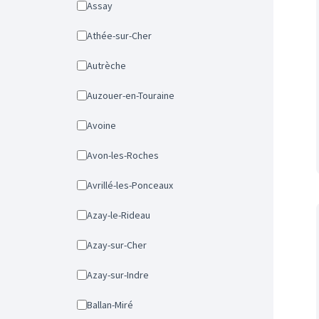
Assay
Athée-sur-Cher
Autrèche
Auzouer-en-Touraine
Avoine
Avon-les-Roches
Avrillé-les-Ponceaux
Azay-le-Rideau
Azay-sur-Cher
Azay-sur-Indre
Ballan-Miré