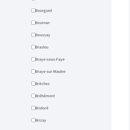
Bourgueil
Bournan
Boussay
Braslou
Braye-sous-Faye
Braye-sur-Maulne
Brèches
Bréhémont
Bridoré
Brizay