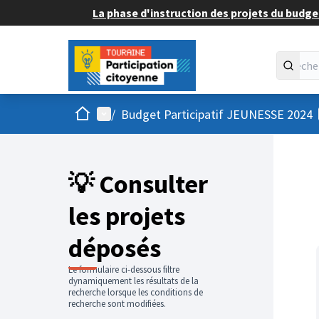
La phase d'instruction des projets du budget
Accueil
Menu principal
/
Budget Participatif JEUNESSE 2024
💡 Consulter
les projets
déposés
Le formulaire ci-dessous filtre
dynamiquement les résultats de la
recherche lorsque les conditions de
recherche sont modifiées.