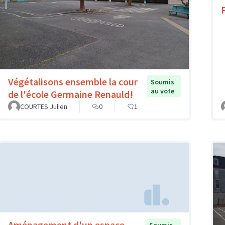
Végétalisons ensemble la cour
Soumis
au vote
de l'école Germaine Renauld!
COURTES Julien
0
1
Aménagement d'un espace
Soumis