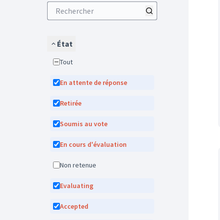
État
Tout
En attente de réponse
Retirée
Soumis au vote
En cours d'évaluation
Non retenue
Evaluating
Accepted