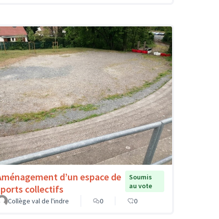
Aménagement d’un espace de
Soumis
au vote
sports collectifs
Collège val de l'indre
0
0