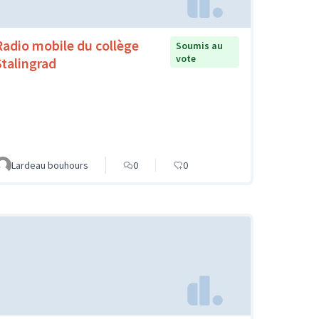
Radio mobile du collège
Soumis au
vote
Stalingrad
Lardeau bouhours
0
0