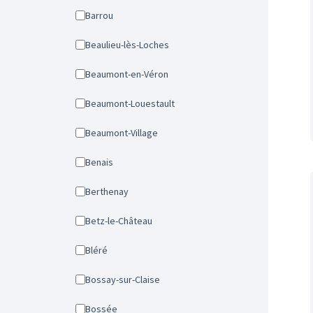
Barrou
Beaulieu-lès-Loches
Beaumont-en-Véron
Beaumont-Louestault
Beaumont-Village
Benais
Berthenay
Betz-le-Château
Bléré
Bossay-sur-Claise
Bossée