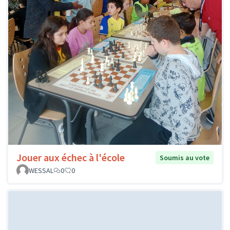
Jouer aux échec à l'école
Soumis au vote
WESSAL
0
0