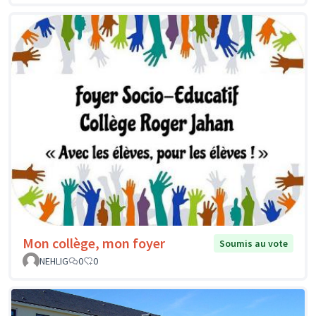
Mon collège, mon foyer
Soumis au vote
NEHLIG
0
0