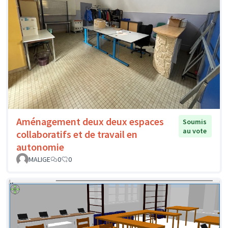
Aménagement deux deux espaces
Soumis
au vote
collaboratifs et de travail en
autonomie
MALIGE
0
0