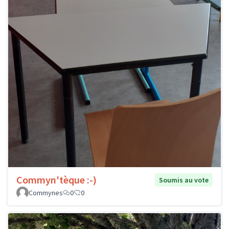
Commyn'tèque :-)
Soumis au vote
Commynes
0
0