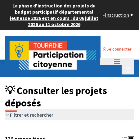
La phase d'instruction des projets du
budget participatif départemental
-
Instruction
jeunesse 2026 est en cours : du 06 juillet
2026 au 11 octobre 2026
Se connecter
Menu princi
Budget Participatif JEUNESSE 2024
/
Menu p
💡 Consulter les projets déposés
💡 Consulter les projets
déposés
Filtrer et rechercher
136 propositions