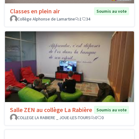
Classes en plein air
Soumis au vote
Collège Alphonse de Lamartine
1
34
Salle ZEN au collège La Rabière
Soumis au vote
COLLEGE LA RABIERE _ JOUE-LES-TOURS
0
0