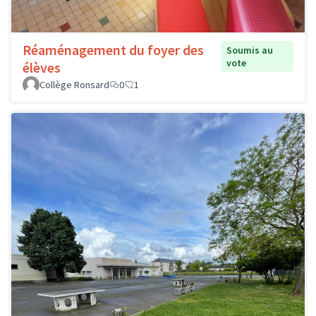
Réaménagement du foyer des
Soumis au
vote
élèves
Collège Ronsard
0
1