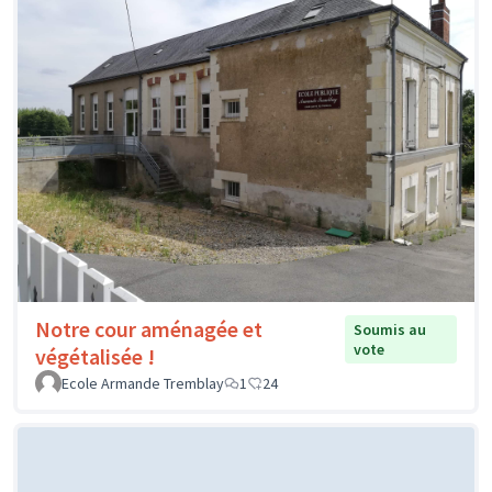
Notre cour aménagée et
Soumis au
vote
végétalisée !
Ecole Armande Tremblay
1
24