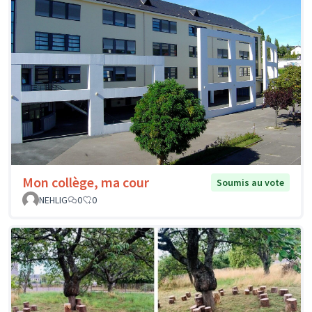
Mon collège, ma cour
Soumis au vote
NEHLIG
0
0