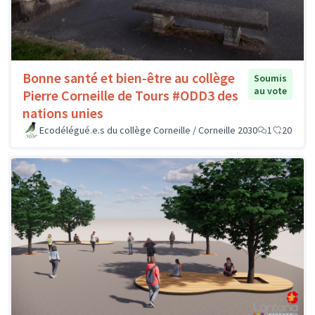
Bonne santé et bien-être au collège
Soumis
au vote
Pierre Corneille de Tours #ODD3 des
nations unies
Ecodélégué.e.s du collège Corneille / Corneille 2030
1
20