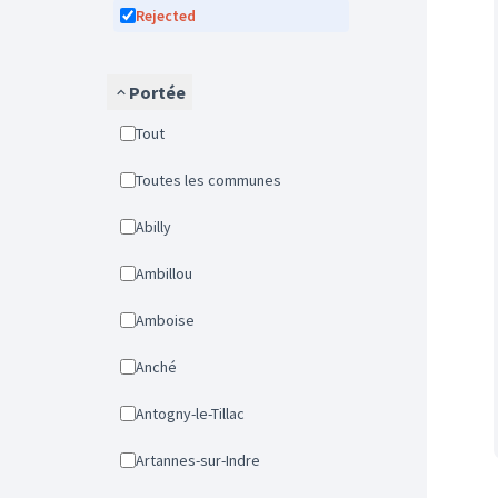
Rejected
Portée
Tout
Toutes les communes
Abilly
Ambillou
Amboise
Anché
Antogny-le-Tillac
Artannes-sur-Indre