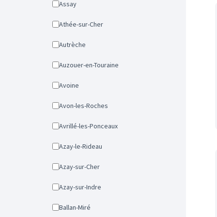
Assay
Athée-sur-Cher
Autrèche
Auzouer-en-Touraine
Avoine
Avon-les-Roches
Avrillé-les-Ponceaux
Azay-le-Rideau
Azay-sur-Cher
Azay-sur-Indre
Ballan-Miré