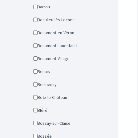
Barrou
Beaulieu-lès-Loches
Beaumont-en-Véron
Beaumont-Louestault
Beaumont-Village
Benais
Berthenay
Betz-le-Château
Bléré
Bossay-sur-Claise
Bossée