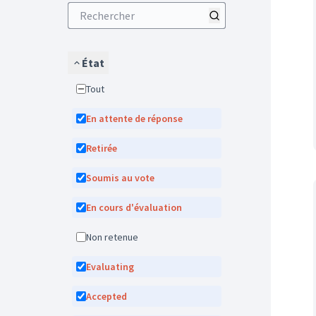
État
Tout
En attente de réponse
Retirée
Soumis au vote
En cours d'évaluation
Non retenue
Evaluating
Accepted