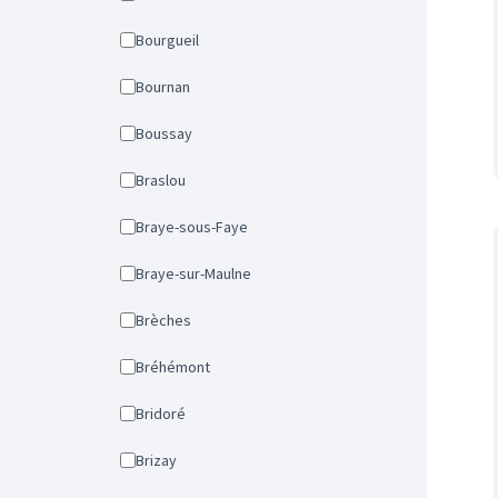
Bourgueil
Bournan
Boussay
Braslou
Braye-sous-Faye
Braye-sur-Maulne
Brèches
Bréhémont
Bridoré
Brizay