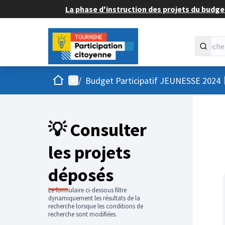
La phase d'instruction des projets du budget
Accueil
Menu principal
/
Budget Participatif JEUNESSE 2024
💡 Consulter
les projets
déposés
Le formulaire ci-dessous filtre
dynamiquement les résultats de la
recherche lorsque les conditions de
recherche sont modifiées.