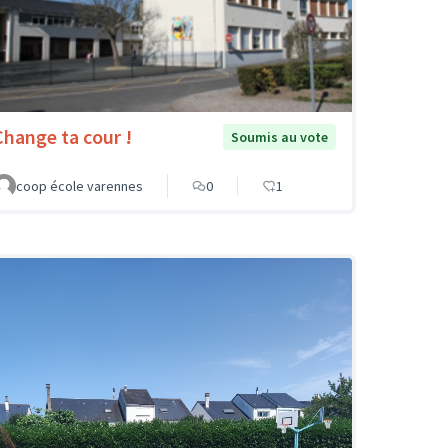
Change ta cour !
Soumis au vote
coop école varennes
0
1