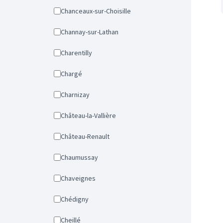
Chanceaux-sur-Choisille
Channay-sur-Lathan
Charentilly
Chargé
Charnizay
Château-la-Vallière
Château-Renault
Chaumussay
Chaveignes
Chédigny
Cheillé