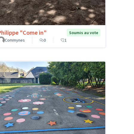
Philippe "Come in"
Soumis au vote
Commynes
0
1