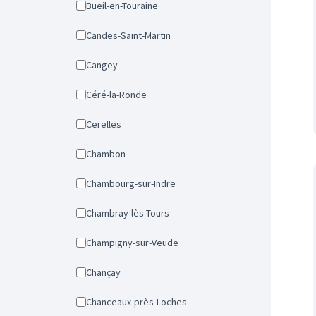
Bueil-en-Touraine
Candes-Saint-Martin
Cangey
Céré-la-Ronde
Cerelles
Chambon
Chambourg-sur-Indre
Chambray-lès-Tours
Champigny-sur-Veude
Chançay
Chanceaux-près-Loches