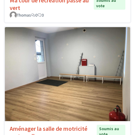
Ma cour de récréation passe au
Soumis au
vote
vert
Thomas
0
0
Aménager la salle de motricité
Soumis au
vote