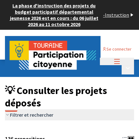
La phase d'instruction des projets du
budget participatif départemental
-
Instruction
jeunesse 2026 est en cours : du 06 juillet
2026 au 11 octobre 2026
Se connecter
Menu princi
Budget Participatif JEUNESSE 2024
/
Menu p
💡 Consulter les projets déposés
💡 Consulter les projets
déposés
Filtrer et rechercher
136 propositions