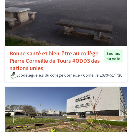
Bonne santé et bien-être au collège
Soumis
au vote
Pierre Corneille de Tours #ODD3 des
nations unies
Ecodélégué.e.s du collège Corneille / Corneille 2030
1
20