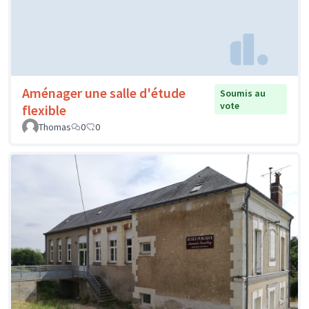
Aménager une salle d'étude
Soumis au
vote
flexible
Thomas
0
0