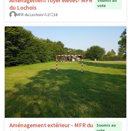
Aménagement foyer élèves- MFR
Soumis au
vote
du Lochois
MFR du Lochois
2
18
Aménagement extérieur - MFR du
Soumis au
vote