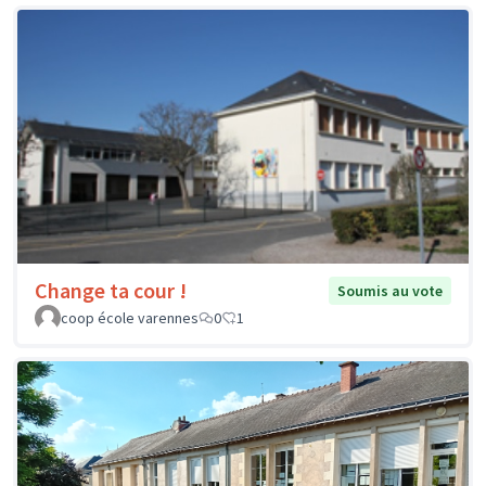
Change ta cour !
Soumis au vote
coop école varennes
0
1