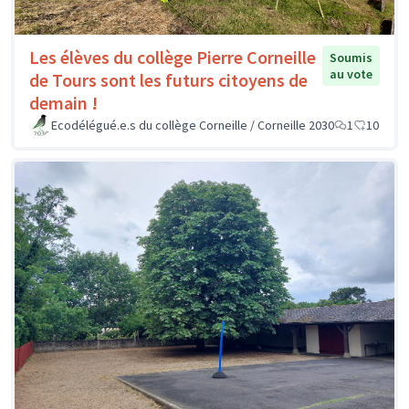
Les élèves du collège Pierre Corneille
Soumis
au vote
de Tours sont les futurs citoyens de
demain !
Ecodélégué.e.s du collège Corneille / Corneille 2030
1
10