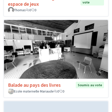
vote
espace de jeux
Thomas
0
0
Balade au pays des livres
Soumis au vote
Ecole maternelle Mariaude
0
0