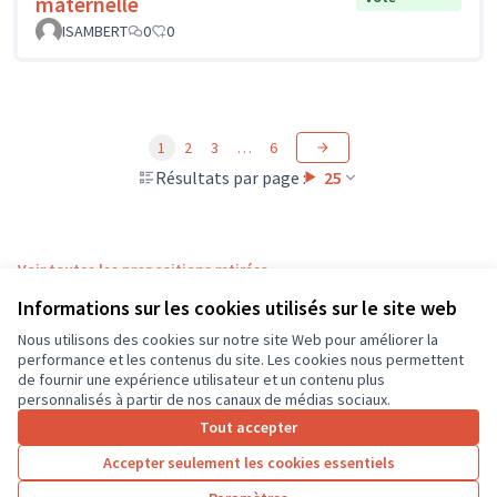
maternelle
ISAMBERT
0
0
1
2
3
…
6
Résultats par page :
25
Voir toutes les propositions retirées
Informations sur les cookies utilisés sur le site web
Nous utilisons des cookies sur notre site Web pour améliorer la
Conditions d'utilisation
performance et les contenus du site. Les cookies nous permettent
Paramètres des cookies
de fournir une expérience utilisateur et un contenu plus
CD37 sur X
CD37 sur Facebook
CD37 sur Instagram
CD37 sur YouTube
personnalisés à partir de nos canaux de médias sociaux.
(Lien externe)
(Lien externe)
(Lien externe)
(Lien externe)
Tout accepter
Accepter seulement les cookies essentiels
Licence Cre
(Lien extern