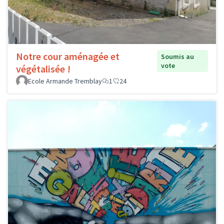
Notre cour aménagée et
Soumis au
vote
végétalisée !
Ecole Armande Tremblay
1
24