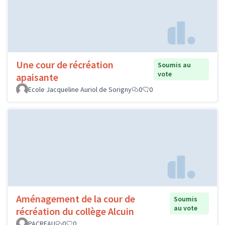
Une cour de récréation
Soumis au
vote
apaisante
Ecole Jacqueline Auriol de Sorigny
0
0
Aménagement de la cour de
Soumis
au vote
récréation du collège Alcuin
PACREAU
0
0