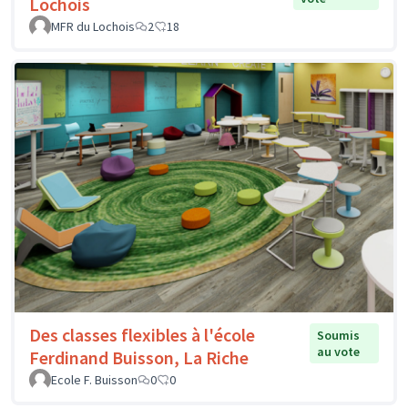
Lochois
MFR du Lochois
2
18
Des classes flexibles à l'école
Soumis
au vote
Ferdinand Buisson, La Riche
Ecole F. Buisson
0
0