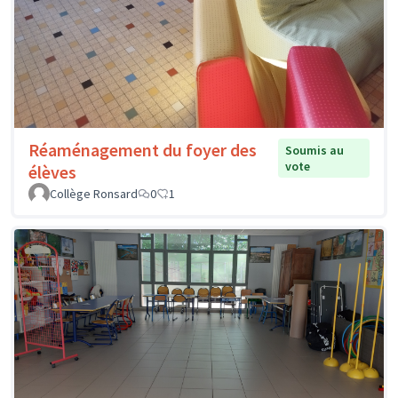
Réaménagement du foyer des
Soumis au
vote
élèves
Collège Ronsard
0
1