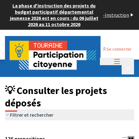
La phase d'instruction des projets du
budget participatif départemental
-
Instruction
jeunesse 2026 est en cours : du 06 juillet
2026 au 11 octobre 2026
Se connecter
Menu princi
Budget Participatif JEUNESSE 2024
/
Menu p
💡 Consulter les projets déposés
💡 Consulter les projets
déposés
Filtrer et rechercher
136 propositions