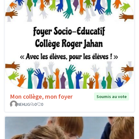
Mon collège, mon foyer
Soumis au vote
NEHLIG
0
0