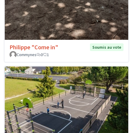
Philippe "Come in"
Soumis au vote
Commynes
0
1