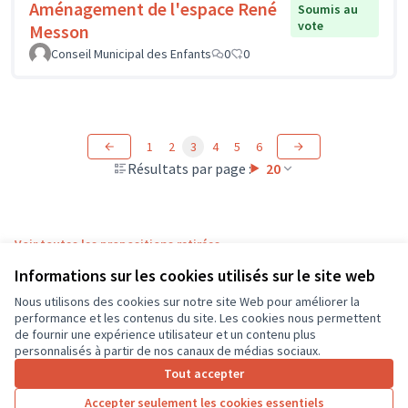
Aménagement de l'espace René
Soumis au
vote
Messon
Conseil Municipal des Enfants
0
0
1
2
3
4
5
6
Résultats par page :
20
Voir toutes les propositions retirées
Informations sur les cookies utilisés sur le site web
Nous utilisons des cookies sur notre site Web pour améliorer la
Conditions d'utilisation
performance et les contenus du site. Les cookies nous permettent
Paramètres des cookies
de fournir une expérience utilisateur et un contenu plus
CD37 sur X
CD37 sur Facebook
CD37 sur Instagram
CD37 sur YouTube
personnalisés à partir de nos canaux de médias sociaux.
(Lien externe)
(Lien externe)
(Lien externe)
(Lien externe)
Tout accepter
Accepter seulement les cookies essentiels