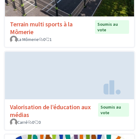
Terrain multi sports à la
Soumis au
vote
Mômerie
La Mômerie
0
1
Valorisation de l’éducation aux
Soumis au
vote
médias
Carré
0
0