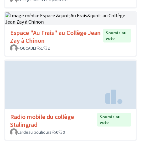
Espace "Au Frais" au Collège Jean
Soumis au
vote
Zay à Chinon
FOUCAULT
1
2
Radio mobile du collège
Soumis au
vote
Stalingrad
Lardeau bouhours
0
0