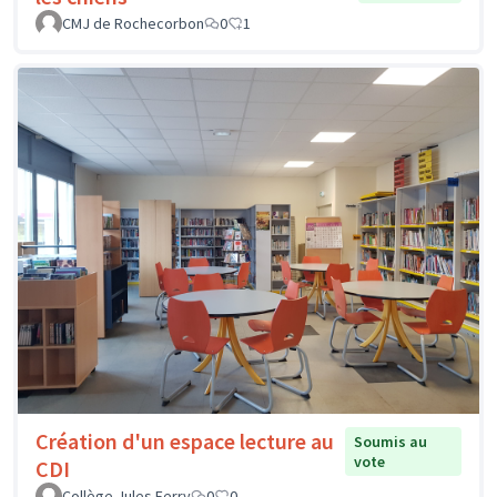
CMJ de Rochecorbon
0
1
Création d'un espace lecture au
Soumis au
vote
CDI
Collège Jules Ferry
0
0