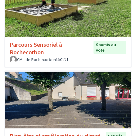
Parcours Sensoriel à
Soumis au
vote
Rochecorbon
CMJ de Rochecorbon
0
1
Bien-être et amélioration du climat