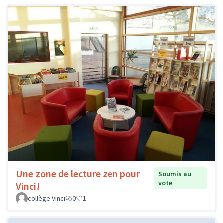
Une zone de lecture zen pour
Soumis au
vote
Vinci!
collège Vinci
0
1