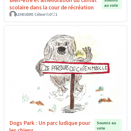
Soumis
au vote
scolaire dans la cour de récréation
LEHEUDRE Céline
0
1
Dogs Park : Un parc ludique pour
Soumis au
vote
les chiens