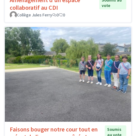
Soumis au
vote
collaboratif au CDI
Collège Jules Ferry
0
0
Faisons bouger notre cour tout en
Soumis
au vote