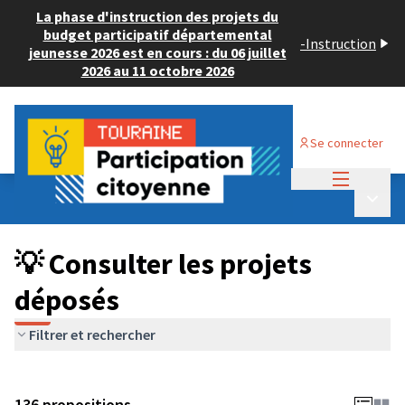
La phase d'instruction des projets du
budget participatif départemental
-
Instruction
jeunesse 2026 est en cours : du 06 juillet
2026 au 11 octobre 2026
Se connecter
Menu princi
Budget Participatif JEUNESSE 2024
/
Menu p
💡 Consulter les projets déposés
💡 Consulter les projets
déposés
Filtrer et rechercher
136 propositions