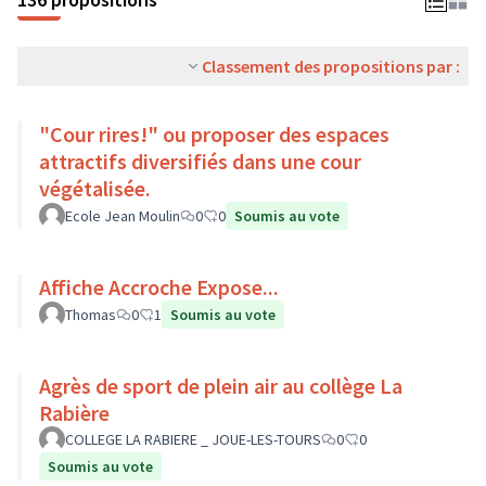
Classement des propositions par :
"Cour rires!" ou proposer des espaces
attractifs diversifiés dans une cour
végétalisée.
Ecole Jean Moulin
0
0
Soumis au vote
Affiche Accroche Expose...
Thomas
0
1
Soumis au vote
Agrès de sport de plein air au collège La
Rabière
COLLEGE LA RABIERE _ JOUE-LES-TOURS
0
0
Soumis au vote