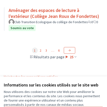
Aménager des espaces de lecture à
l’extérieur (Collège Jean Roux de Fondettes)
Club Transition Ecologique du collège de Fondettes
0
0
Soumis au vote
1
2
3
…
6
Résultats par page :
25
Voir toutes les propositions retirées
Informations sur les cookies utilisés sur le site web
Nous utilisons des cookies sur notre site Web pour améliorer la
Conditions d'utilisation
performance et les contenus du site. Les cookies nous permettent
Paramètres des cookies
de fournir une expérience utilisateur et un contenu plus
CD37 sur X
CD37 sur Facebook
CD37 sur Instagram
CD37 sur YouTube
personnalisés à partir de nos canaux de médias sociaux.