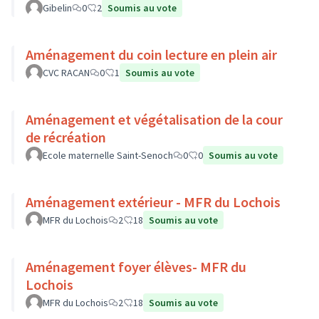
Gibelin
0
2
Soumis au vote
Aménagement du coin lecture en plein air
CVC RACAN
0
1
Soumis au vote
Aménagement et végétalisation de la cour
de récréation
Ecole maternelle Saint-Senoch
0
0
Soumis au vote
Aménagement extérieur - MFR du Lochois
MFR du Lochois
2
18
Soumis au vote
Aménagement foyer élèves- MFR du
Lochois
MFR du Lochois
2
18
Soumis au vote