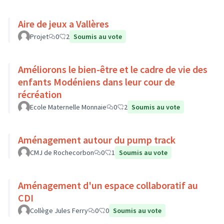
Aire de jeux a Vallères
Projet
0
2
Soumis au vote
Améliorons le bien-être et le cadre de vie des
enfants Modéniens dans leur cour de
récréation
Ecole Maternelle Monnaie
0
2
Soumis au vote
Aménagement autour du pump track
CMJ de Rochecorbon
0
1
Soumis au vote
Aménagement d'un espace collaboratif au
CDI
Collège Jules Ferry
0
0
Soumis au vote