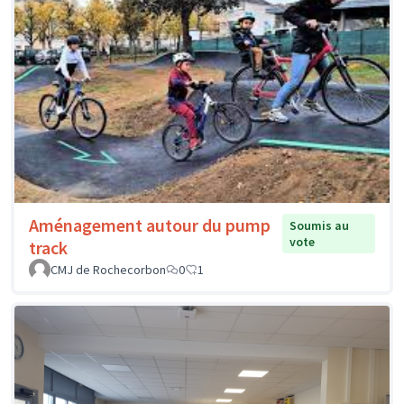
Aménagement autour du pump
Soumis au
vote
track
CMJ de Rochecorbon
0
1