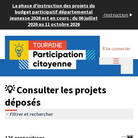
La phase d'instruction des projets du
budget participatif départemental
-
Instruction
jeunesse 2026 est en cours : du 06 juillet
2026 au 11 octobre 2026
Se connecter
Menu princi
Budget Participatif JEUNESSE 2024
/
Menu p
💡 Consulter les projets déposés
💡 Consulter les projets
déposés
Filtrer et rechercher
136 propositions