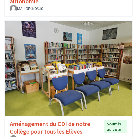
autonomie
MALIGE
0
0
Aménagement du CDI de notre
Soumis
au vote
Collège pour tous les Elèves