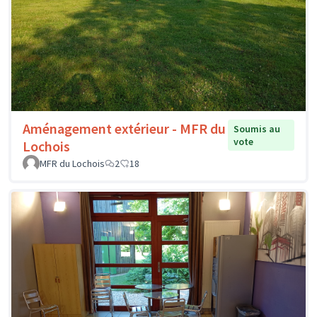
Aménagement extérieur - MFR du
Soumis au
vote
Lochois
MFR du Lochois
2
18