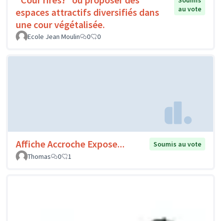
Soumis
au vote
espaces attractifs diversifiés dans
une cour végétalisée.
Ecole Jean Moulin
0
0
Affiche Accroche Expose...
Soumis au vote
Thomas
0
1