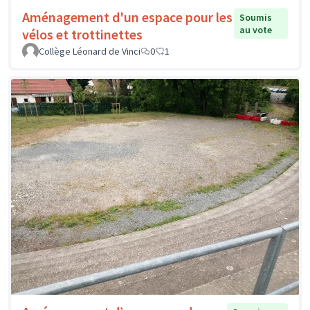
Aménagement d'un espace pour les
Soumis
au vote
vélos et trottinettes
Collège Léonard de Vinci
0
1