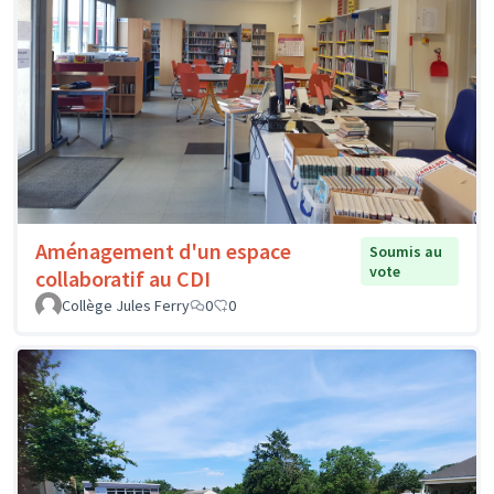
Aménagement d'un espace
Soumis au
vote
collaboratif au CDI
Collège Jules Ferry
0
0