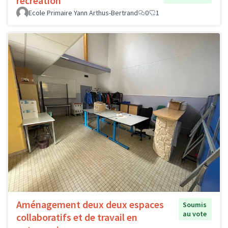
récréation
Ecole Primaire Yann Arthus-Bertrand
0
1
Aménagement deux deux espaces
Soumis
au vote
collaboratifs et de travail en