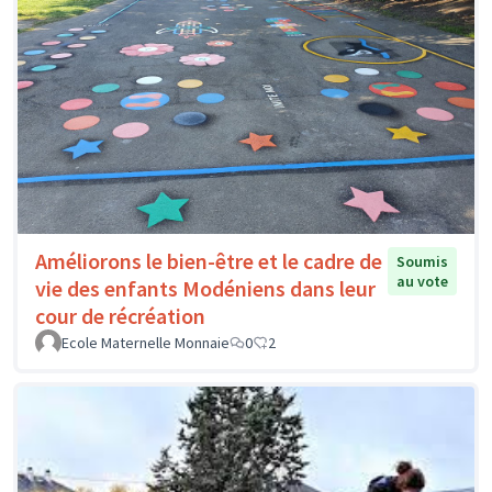
Améliorons le bien-être et le cadre de
Soumis
au vote
vie des enfants Modéniens dans leur
cour de récréation
Ecole Maternelle Monnaie
0
2