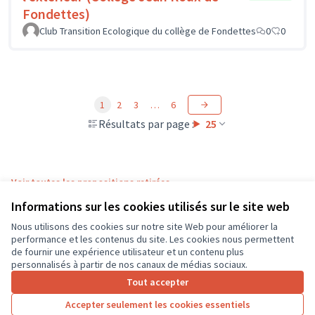
Fondettes)
Club Transition Ecologique du collège de Fondettes
0
0
1
2
3
…
6
Résultats par page :
25
Voir toutes les propositions retirées
Informations sur les cookies utilisés sur le site web
Nous utilisons des cookies sur notre site Web pour améliorer la
Conditions d'utilisation
performance et les contenus du site. Les cookies nous permettent
Paramètres des cookies
de fournir une expérience utilisateur et un contenu plus
CD37 sur X
CD37 sur Facebook
CD37 sur Instagram
CD37 sur YouTube
personnalisés à partir de nos canaux de médias sociaux.
(Lien externe)
(Lien externe)
(Lien externe)
(Lien externe)
Tout accepter
Accepter seulement les cookies essentiels