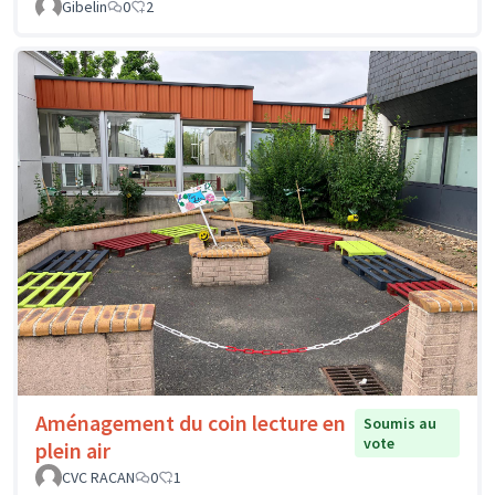
Gibelin
0
2
Aménagement du coin lecture en
Soumis au
vote
plein air
CVC RACAN
0
1