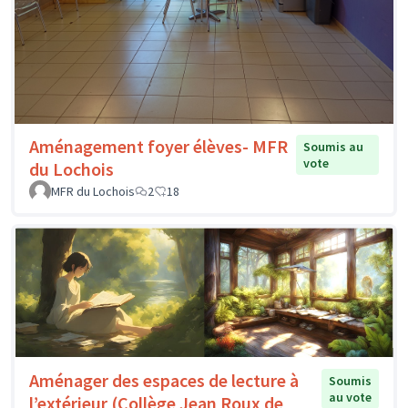
Aménagement foyer élèves- MFR
Soumis au
vote
du Lochois
MFR du Lochois
2
18
Aménager des espaces de lecture à
Soumis
au vote
l’extérieur (Collège Jean Roux de