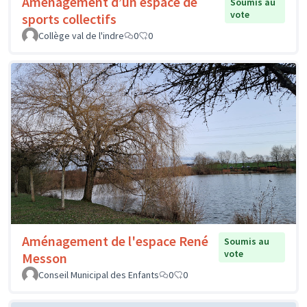
Aménagement d’un espace de
Soumis au
vote
sports collectifs
Collège val de l'indre
0
0
Aménagement de l'espace René
Soumis au
vote
Messon
Conseil Municipal des Enfants
0
0