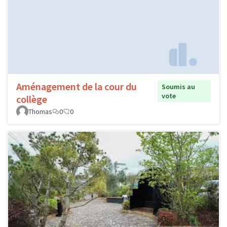
Aménagement de la cour du
Soumis au
vote
collège
Thomas
0
0