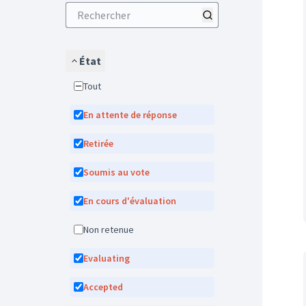
État
Tout
En attente de réponse
Retirée
Soumis au vote
En cours d'évaluation
Non retenue
Evaluating
Accepted