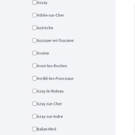
Assay
Athée-sur-Cher
Autrèche
Auzouer-en-Touraine
Avoine
Avon-les-Roches
Avrillé-les-Ponceaux
Azay-le-Rideau
Azay-sur-Cher
Azay-sur-Indre
Ballan-Miré