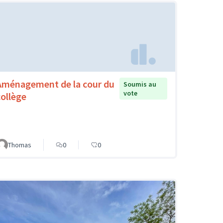
Aménagement de la cour du
Soumis au
vote
collège
Thomas
0
0