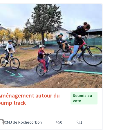
Aménagement autour du
Soumis au
vote
pump track
CMJ de Rochecorbon
0
1