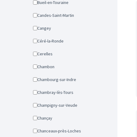
Bueil-en-Touraine
Candes-Saint-Martin
Cangey
Céré-la-Ronde
Cerelles
Chambon
Chambourg-sur-Indre
Chambray-lès-Tours
Champigny-sur-Veude
Chançay
Chanceaux-près-Loches