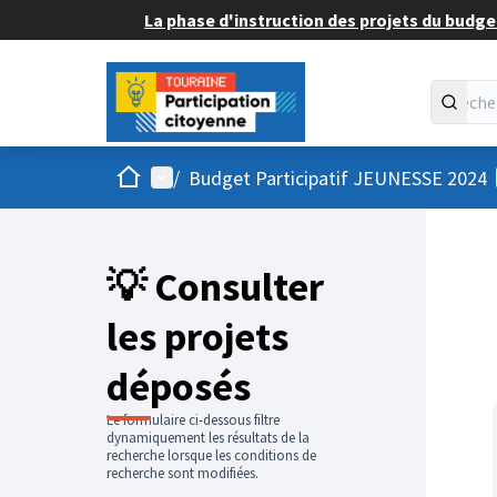
La phase d'instruction des projets du budget
Accueil
Menu principal
/
Budget Participatif JEUNESSE 2024
💡 Consulter
les projets
déposés
Le formulaire ci-dessous filtre
dynamiquement les résultats de la
recherche lorsque les conditions de
recherche sont modifiées.