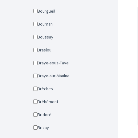
Bourgueil
Bournan
Boussay
Braslou
Braye-sous-Faye
Braye-sur-Maulne
Brèches
Bréhémont
Bridoré
Brizay