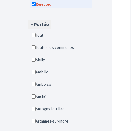
Rejected
Portée
Tout
Toutes les communes
Abilly
Ambillou
Amboise
Anché
Antogny-le-Tillac
Artannes-sur-Indre