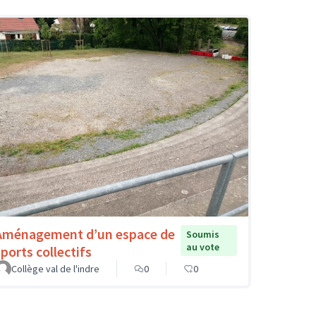
Aménagement d’un espace de
Soumis
au vote
sports collectifs
Collège val de l'indre
0
0