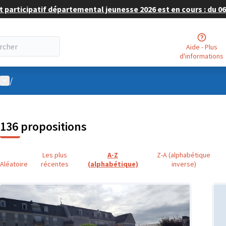
 participatif départemental jeunesse 2026 est en cours : du 06 
Aide - Plus
d'informations
Menu utilisateur
/
136 propositions
Les plus
A-Z
Z-A (alphabétique
Aléatoire
récentes
(alphabétique)
inverse)