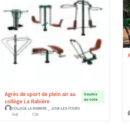
A
Agrès de sport de plein air au
Soumis
au vote
collège La Rabière
COLLEGE LA RABIERE _ JOUE-LES-TOURS
0
0