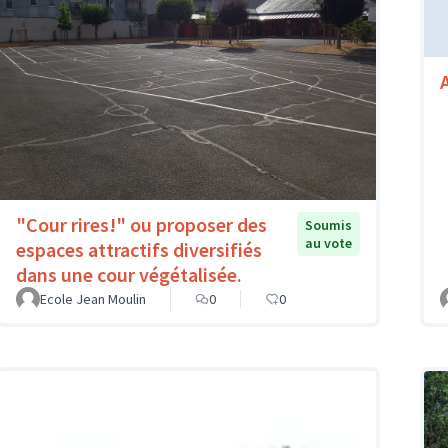
"Cour rires!" ou proposer des
Soumis
au vote
espaces attractifs diversifiés
dans une cour végétalisée.
Ecole Jean Moulin
0
0