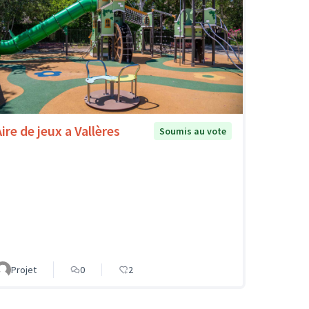
ire de jeux a Vallères
Soumis au vote
Projet
0
2