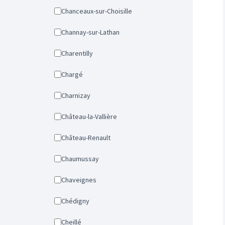
Chanceaux-sur-Choisille
Channay-sur-Lathan
Charentilly
Chargé
Charnizay
Château-la-Vallière
Château-Renault
Chaumussay
Chaveignes
Chédigny
Cheillé