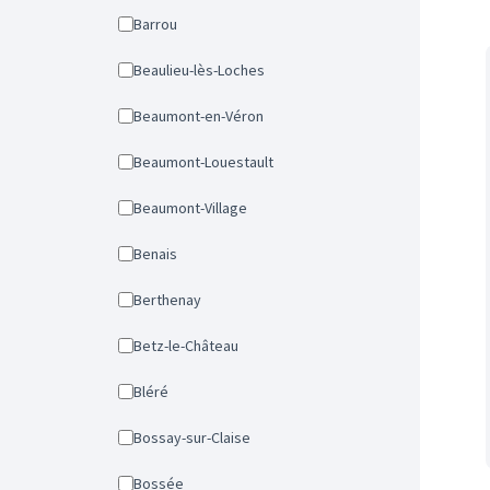
Barrou
Beaulieu-lès-Loches
Beaumont-en-Véron
Beaumont-Louestault
Beaumont-Village
Benais
Berthenay
Betz-le-Château
Bléré
Bossay-sur-Claise
Bossée