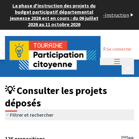
La phase d'instruction des projets du
budget participatif départemental
-
Instruction
jeunesse 2026 est en cours : du 06 juillet
2026 au 11 octobre 2026
Se connecter
Menu princi
Budget Participatif JEUNESSE 2024
/
Menu p
💡 Consulter les projets déposés
💡 Consulter les projets
déposés
Filtrer et rechercher
136 propositions