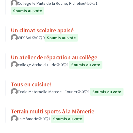
Collège le Puits de la Roche, Richelieu
0
1
Soumis au vote
Un climat scolaire apaisé
WESSAL
0
0
Soumis au vote
Un atelier de réparation au collège
college Arche du lude
0
1
Soumis au vote
Tous en cuisine!
Ecole Maternelle Marceau Courier
0
1
Soumis au vote
Terrain multi sports à la Mômerie
La Mômerie
0
1
Soumis au vote