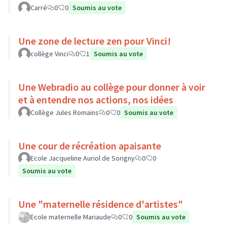
Carré
0
0
Soumis au vote
Une zone de lecture zen pour Vinci!
collège Vinci
0
1
Soumis au vote
Une Webradio au collège pour donner à voir
et à entendre nos actions, nos idées
Collège Jules Romains
0
0
Soumis au vote
Une cour de récréation apaisante
Ecole Jacqueline Auriol de Sorigny
0
0
Soumis au vote
Une "maternelle résidence d'artistes"
Ecole maternelle Mariaude
0
0
Soumis au vote