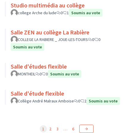
Studio multimédia au collège
college Arche du lude
0
1
Soumis au vote
Salle ZEN au collège La Rabière
COLLEGE LA RABIERE _ JOUE-LES-TOURS
0
0
Soumis au vote
Salle d'études flexible
MONTHEIL
0
0
Soumis au vote
Salle d'étude flexible
Collège André Malraux Amboise
0
2
Soumis au vote
1
2
3
…
6