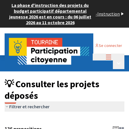
La phase d'instruction des projets du
budget participatif départemental
-
Instruction
jeunesse 2026 est en cours : du 06 juillet
2026 au 11 octobre 2026
Se connecter
Menu princi
Budget Participatif JEUNESSE 2024
/
Menu p
💡 Consulter les projets déposés
💡 Consulter les projets
déposés
Filtrer et rechercher
136 propositions