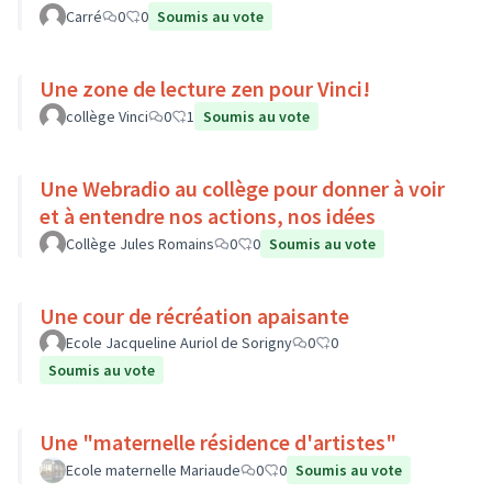
Carré
0
0
Soumis au vote
Une zone de lecture zen pour Vinci!
collège Vinci
0
1
Soumis au vote
Une Webradio au collège pour donner à voir
et à entendre nos actions, nos idées
Collège Jules Romains
0
0
Soumis au vote
Une cour de récréation apaisante
Ecole Jacqueline Auriol de Sorigny
0
0
Soumis au vote
Une "maternelle résidence d'artistes"
Ecole maternelle Mariaude
0
0
Soumis au vote