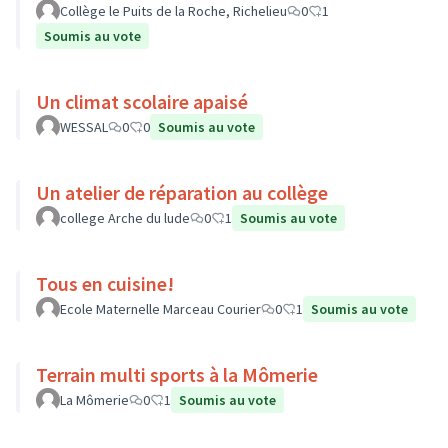
Collège le Puits de la Roche, Richelieu
0
1
Soumis au vote
Un climat scolaire apaisé
WESSAL
0
0
Soumis au vote
Un atelier de réparation au collège
college Arche du lude
0
1
Soumis au vote
Tous en cuisine!
Ecole Maternelle Marceau Courier
0
1
Soumis au vote
Terrain multi sports à la Mômerie
La Mômerie
0
1
Soumis au vote