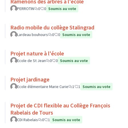
Ramenons des arbres à l'école
PERROTIN
0
0
Soumis au vote
Radio mobile du collège Stalingrad
Lardeau bouhours
0
0
Soumis au vote
Projet nature à l'école
Ecole de St Jean
0
0
Soumis au vote
Projet jardinage
Ecole élémentaire Marie Curie
1
1
Soumis au vote
Projet de CDI flexible au Collège François
Rabelais de Tours
CDI Rabelais
0
1
Soumis au vote