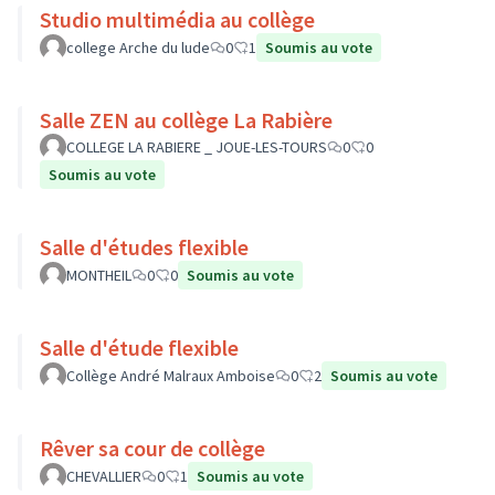
Studio multimédia au collège
college Arche du lude
0
1
Soumis au vote
Salle ZEN au collège La Rabière
COLLEGE LA RABIERE _ JOUE-LES-TOURS
0
0
Soumis au vote
Salle d'études flexible
MONTHEIL
0
0
Soumis au vote
Salle d'étude flexible
Collège André Malraux Amboise
0
2
Soumis au vote
Rêver sa cour de collège
CHEVALLIER
0
1
Soumis au vote