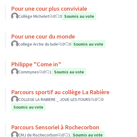
Pour une cour plus conviviale
Collège Michelet
0
0
Soumis au vote
Pour une cour du monde
college Arche du lude
0
0
Soumis au vote
Philippe "Come in"
Commynes
0
1
Soumis au vote
Parcours sportif au collège La Rabière
COLLEGE LA RABIERE _ JOUE-LES-TOURS
0
0
Soumis au vote
Parcours Sensoriel à Rochecorbon
CMJ de Rochecorbon
0
1
Soumis au vote