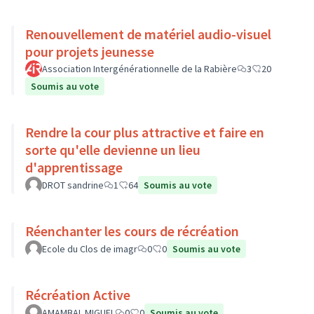
Renouvellement de matériel audio-visuel
pour projets jeunesse
Association Intergénérationnelle de la Rabière
3
20
Soumis au vote
Rendre la cour plus attractive et faire en
sorte qu'elle devienne un lieu
d'apprentissage
DROT sandrine
1
64
Soumis au vote
Réenchanter les cours de récréation
Ecole du Clos de imagr
0
0
Soumis au vote
Récréation Active
AMAMBAL MIGUEL
0
0
Soumis au vote