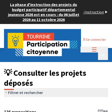
La phase d'instruction des projets du
budget participatif départemental
-
Instruction
jeunesse 2026 est en cours : du 06 juillet
2026 au 11 octobre 2026
Se connecter
Menu princi
Budget Participatif JEUNESSE 2024
/
Menu p
💡 Consulter les projets déposés
💡 Consulter les projets
déposés
Filtrer et rechercher
136 propositions