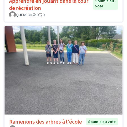
Apprendre en jouant dans la cour
Soumis au
vote
de récréation
QUENSON
0
0
Ramenons des arbres à l'école
Soumis au vote