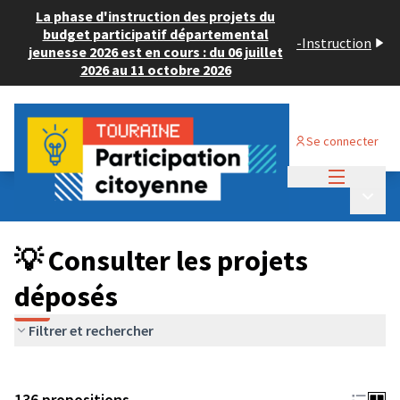
La phase d'instruction des projets du
budget participatif départemental
-
Instruction
jeunesse 2026 est en cours : du 06 juillet
2026 au 11 octobre 2026
Se connecter
Menu princi
Budget Participatif JEUNESSE 2024
/
Menu p
💡 Consulter les projets déposés
💡 Consulter les projets
déposés
Filtrer et rechercher
136 propositions