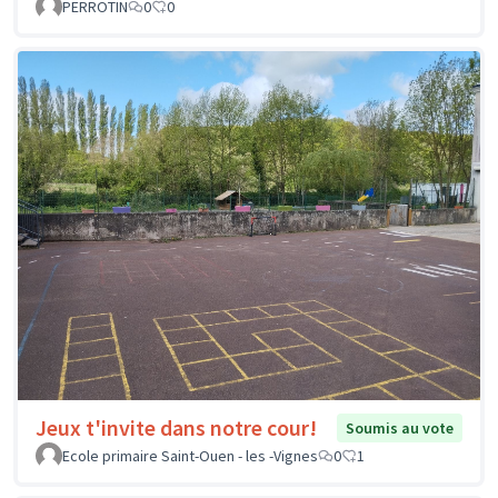
PERROTIN
0
0
Jeux t'invite dans notre cour!
Soumis au vote
Ecole primaire Saint-Ouen - les -Vignes
0
1