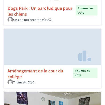
Dogs Park : Un parc ludique pour
Soumis au
vote
les chiens
CMJ de Rochecorbon
0
1
Aménagement de la cour du
Soumis au
vote
collège
Thomas
0
0