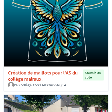
Création de maillots pour l'AS du
Soumis au
vote
collége malraux.
L'AS collège André Malraux
6
14