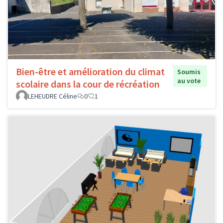
Bien-être et amélioration du climat
Soumis
au vote
scolaire dans la cour de récréation
LEHEUDRE Céline
0
1