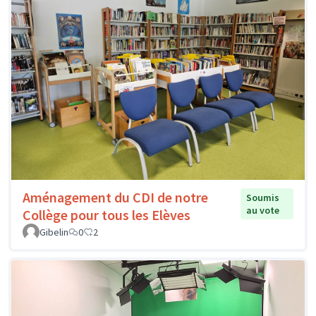
Aménagement du CDI de notre
Soumis
au vote
Collège pour tous les Elèves
Gibelin
0
2