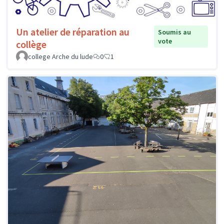
Un atelier de réparation au
Soumis au
vote
collège
college Arche du lude
0
1