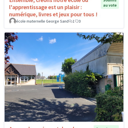
Soumis
au vote
l'apprentissage est un plaisir :
numérique, livres et jeux pour tous !
école maternelle George Sand
1
0