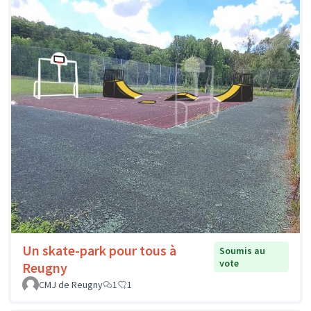
Un skate-park pour tous à
Soumis au
vote
Reugny
CMJ de Reugny
1
1