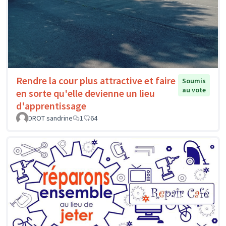
Rendre la cour plus attractive et faire
Soumis
au vote
en sorte qu'elle devienne un lieu
d'apprentissage
DROT sandrine
1
64