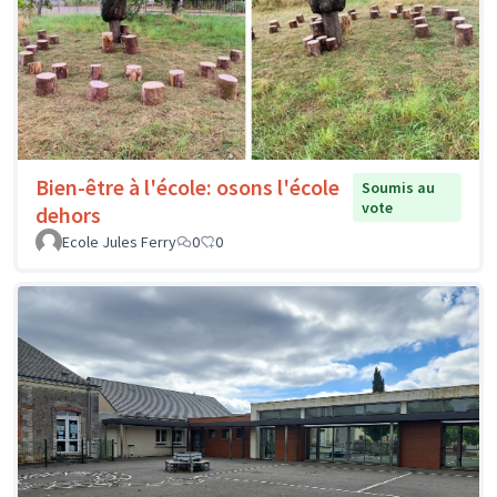
Bien-être à l'école: osons l'école
Soumis au
vote
dehors
Ecole Jules Ferry
0
0