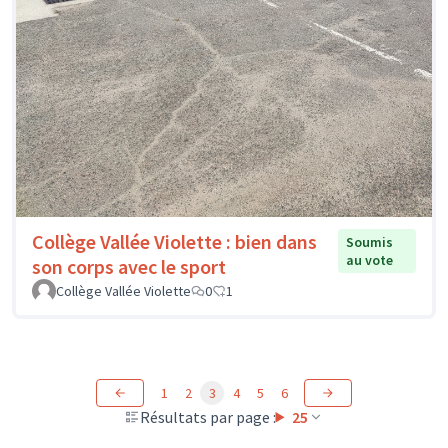
Collège Vallée Violette : bien dans
Soumis
au vote
son corps avec le sport
Collège Vallée Violette
0
1
1
2
3
4
5
6
Résultats par page :
25