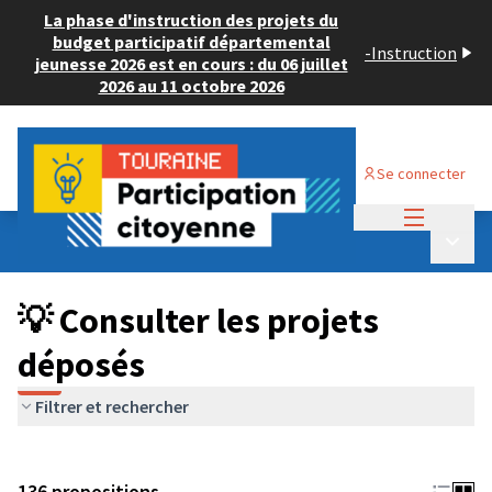
La phase d'instruction des projets du
budget participatif départemental
-
Instruction
jeunesse 2026 est en cours : du 06 juillet
2026 au 11 octobre 2026
Se connecter
Menu princi
Budget Participatif JEUNESSE 2024
/
Menu p
💡 Consulter les projets déposés
💡 Consulter les projets
déposés
Filtrer et rechercher
136 propositions