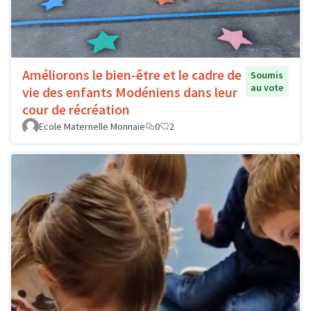
Améliorons le bien-être et le cadre de
Soumis
au vote
vie des enfants Modéniens dans leur
cour de récréation
Ecole Maternelle Monnaie
0
2