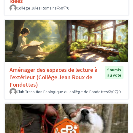
idées
Collège Jules Romains
0
0
Aménager des espaces de lecture à
Soumis
au vote
l’extérieur (Collège Jean Roux de
Fondettes)
Club Transition Ecologique du collège de Fondettes
0
0