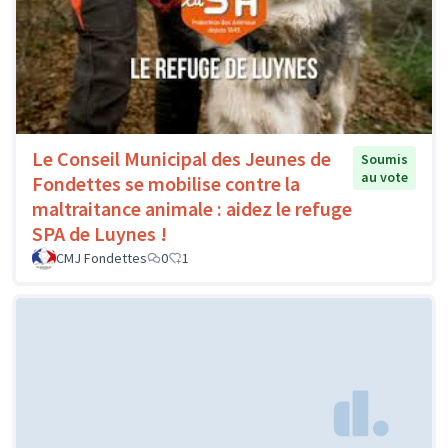
Le Conseil Municipal des Jeunes de
Soumis
au vote
Fondettes se mobilise contre la
maltraitance animale : aidez le refuge
SPA de Luynes !
CMJ Fondettes
0
1