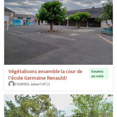
Végétalisons ensemble la cour de
Soumis
au vote
l'école Germaine Renauld!
COURTES Julien
0
1