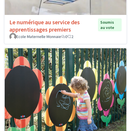
Le numérique au service des
Soumis
au vote
apprentissages premiers
Ecole Maternelle Monnaie
0
2