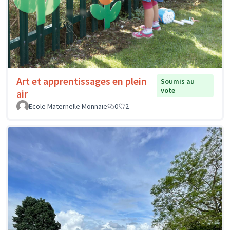
Art et apprentissages en plein
Soumis au
vote
air
Ecole Maternelle Monnaie
0
2