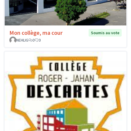
Mon collège, ma cour
Soumis au vote
NEHLIG
0
0