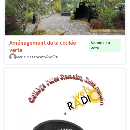
Aménagement de la coulée
Soumis au
vote
verte
Marie Mazzocato
0
0