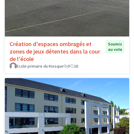
Création d'espaces ombragés et
Soumis
au vote
zones de jeux détentes dans la cour
de l'école
Ecole primaire du Kiosque
0
26