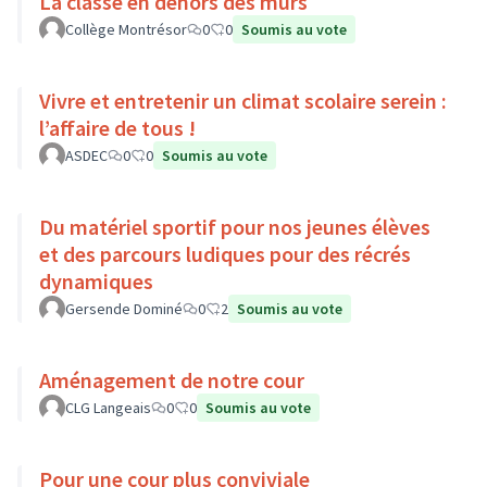
La classe en dehors des murs
Collège Montrésor
0
0
Soumis au vote
Vivre et entretenir un climat scolaire serein :
l’affaire de tous !
ASDEC
0
0
Soumis au vote
Du matériel sportif pour nos jeunes élèves
et des parcours ludiques pour des récrés
dynamiques
Gersende Dominé
0
2
Soumis au vote
Aménagement de notre cour
CLG Langeais
0
0
Soumis au vote
Pour une cour plus conviviale