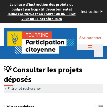
La phase d'instruction des projets du
budget participatif départemental
-
Instruction
jeunesse 2026 est en cours : du 06 juillet
2026 au 11 octobre 2026
Se connecter
Menu princi
Budget Participatif JEUNESSE 2024
/
Menu p
💡 Consulter les projets déposés
💡 Consulter les projets
déposés
Filtrer et rechercher
136 propositions