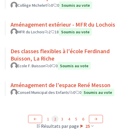
Collège Michelet
0
0
Soumis au vote
Aménagement extérieur - MFR du Lochois
MFR du Lochois
2
18
Soumis au vote
Des classes flexibles à l'école Ferdinand
Buisson, La Riche
Ecole F. Buisson
0
0
Soumis au vote
Aménagement de l'espace René Messon
Conseil Municipal des Enfants
0
0
Soumis au vote
1
2
3
4
5
6
Résultats par page :
25