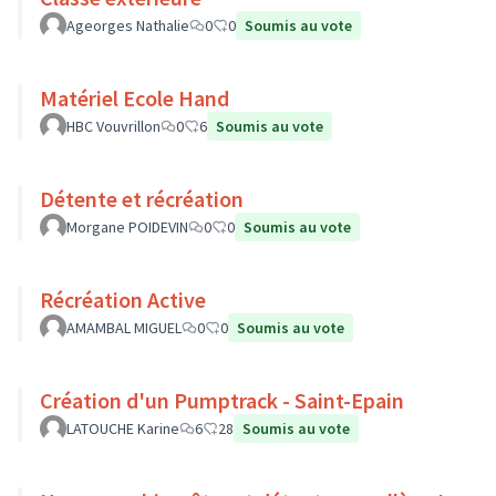
Ageorges Nathalie
0
0
Soumis au vote
Matériel Ecole Hand
HBC Vouvrillon
0
6
Soumis au vote
Détente et récréation
Morgane POIDEVIN
0
0
Soumis au vote
Récréation Active
AMAMBAL MIGUEL
0
0
Soumis au vote
Création d'un Pumptrack - Saint-Epain
LATOUCHE Karine
6
28
Soumis au vote