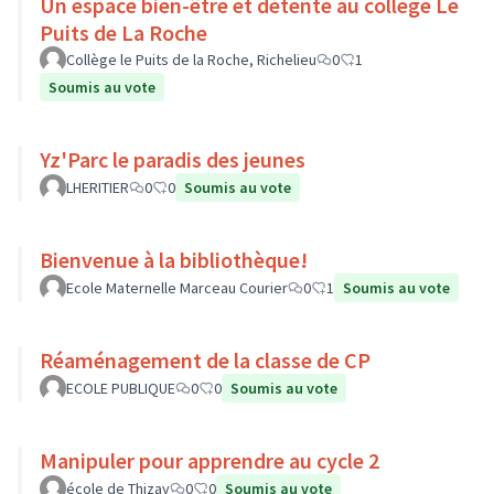
Un espace bien-être et détente au collège Le
Puits de La Roche
Collège le Puits de la Roche, Richelieu
0
1
Soumis au vote
Yz'Parc le paradis des jeunes
LHERITIER
0
0
Soumis au vote
Bienvenue à la bibliothèque!
Ecole Maternelle Marceau Courier
0
1
Soumis au vote
Réaménagement de la classe de CP
ECOLE PUBLIQUE
0
0
Soumis au vote
Manipuler pour apprendre au cycle 2
école de Thizay
0
0
Soumis au vote