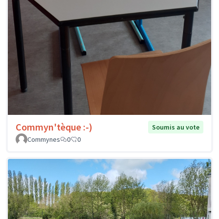
Commyn'tèque :-)
Soumis au vote
Commynes
0
0