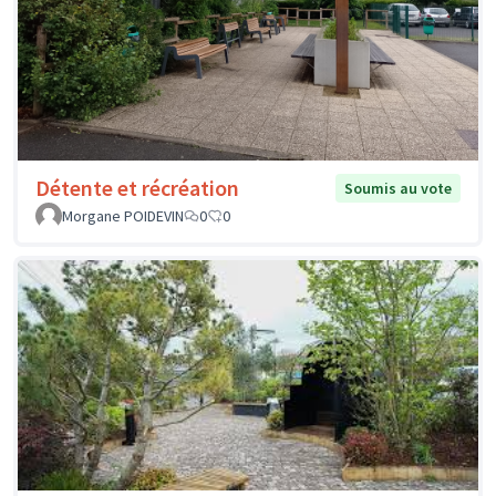
Détente et récréation
Soumis au vote
Morgane POIDEVIN
0
0