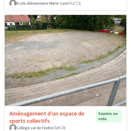
Ecole élémentaire Marie Curie
1
1
Aménagement d’un espace de
Soumis au
vote
sports collectifs
Collège val de l'indre
0
0