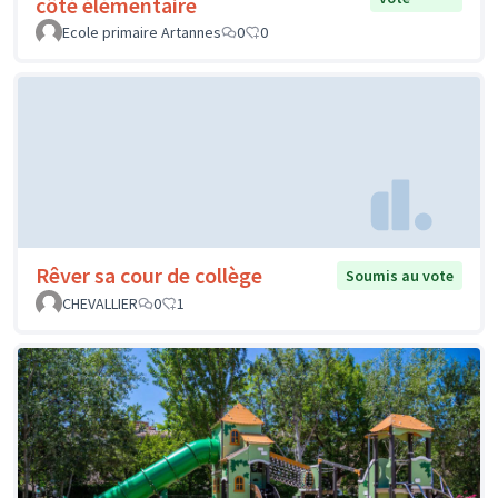
côté élémentaire
Ecole primaire Artannes
0
0
Rêver sa cour de collège
Soumis au vote
CHEVALLIER
0
1