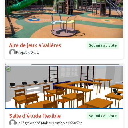
Aire de jeux a Vallères
Soumis au vote
Projet
0
2
Salle d'étude flexible
Soumis au vote
Collège André Malraux Amboise
0
2