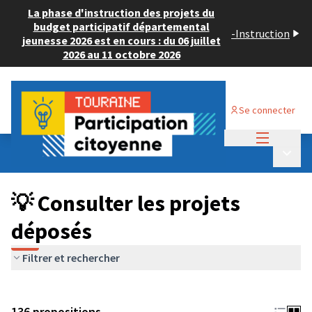
La phase d'instruction des projets du
budget participatif départemental
-
Instruction
jeunesse 2026 est en cours : du 06 juillet
2026 au 11 octobre 2026
Se connecter
Menu princi
Budget Participatif JEUNESSE 2024
/
Menu p
💡 Consulter les projets déposés
💡 Consulter les projets
déposés
Filtrer et rechercher
136 propositions