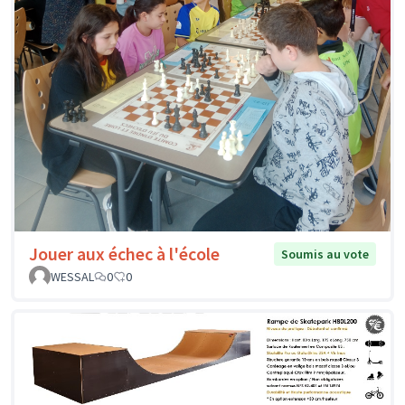
Jouer aux échec à l'école
Soumis au vote
WESSAL
0
0