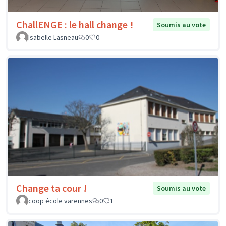
ChallENGE : le hall change !
Soumis au vote
Isabelle Lasneau
0
0
Change ta cour !
Soumis au vote
coop école varennes
0
1