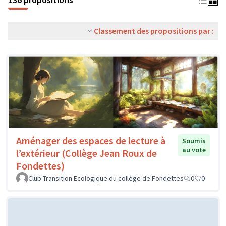
Classement des propositions par :
Aménager des espaces de lecture à
Soumis
au vote
l’extérieur (Collège Jean Roux de
Fondettes)
Club Transition Ecologique du collège de Fondettes
0
0