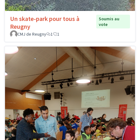
Un skate-park pour tous à
Soumis au
vote
Reugny
CMJ de Reugny
1
1