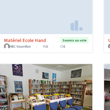
Matériel Ecole Hand
Soumis au vote
HBC Vouvrillon
0
6