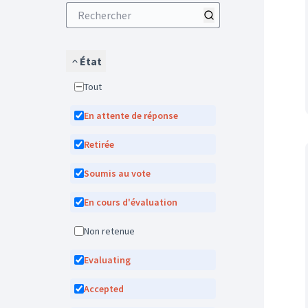
État
Tout
En attente de réponse
Retirée
Soumis au vote
En cours d'évaluation
Non retenue
Evaluating
Accepted