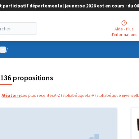
 participatif départemental jeunesse 2026 est en cours : du 06 
Aide - Plus
d'informations
Menu utilisateur
/
136 propositions
Aléatoire
Les plus récentes
A-Z (alphabétique)
Z-A (alphabétique inverse)