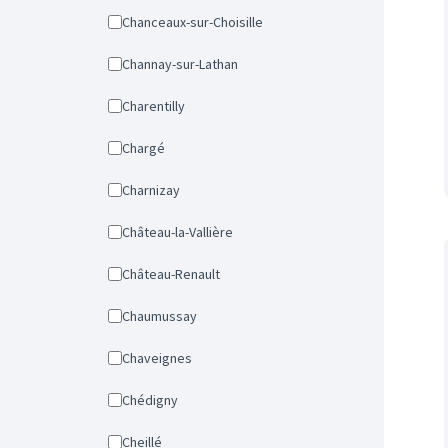
Chanceaux-sur-Choisille
Channay-sur-Lathan
Charentilly
Chargé
Charnizay
Château-la-Vallière
Château-Renault
Chaumussay
Chaveignes
Chédigny
Cheillé