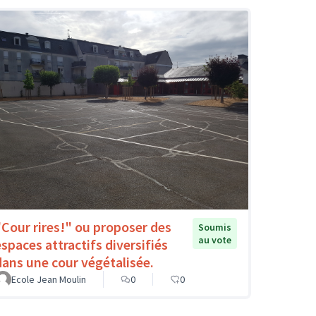
"Cour rires!" ou proposer des
Soumis
au vote
espaces attractifs diversifiés
dans une cour végétalisée.
Ecole Jean Moulin
0
0