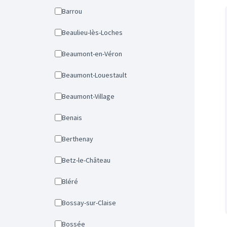
Barrou
Beaulieu-lès-Loches
Beaumont-en-Véron
Beaumont-Louestault
Beaumont-Village
Benais
Berthenay
Betz-le-Château
Bléré
Bossay-sur-Claise
Bossée