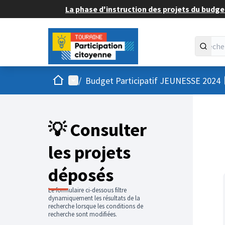
La phase d'instruction des projets du budget
Accueil
Menu principal
/
Budget Participatif JEUNESSE 2024
💡 Consulter
les projets
déposés
Le formulaire ci-dessous filtre
dynamiquement les résultats de la
recherche lorsque les conditions de
recherche sont modifiées.