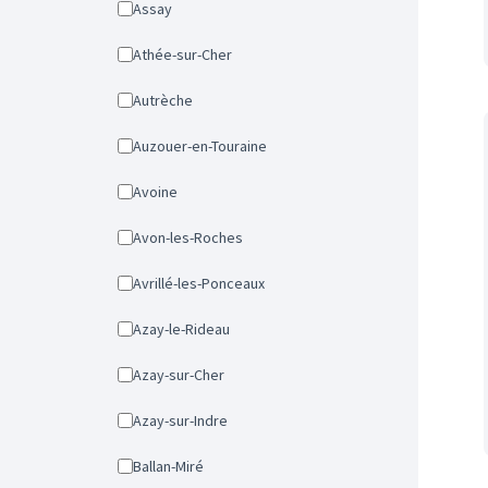
Assay
Athée-sur-Cher
Autrèche
Auzouer-en-Touraine
Avoine
Avon-les-Roches
Avrillé-les-Ponceaux
Azay-le-Rideau
Azay-sur-Cher
Azay-sur-Indre
Ballan-Miré