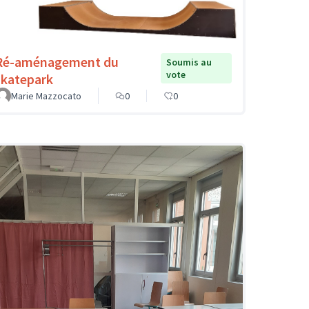
Ré-aménagement du
Soumis au
vote
skatepark
Marie Mazzocato
0
0