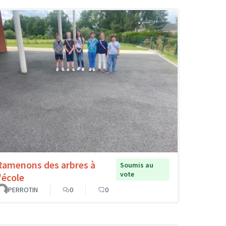
Ramenons des arbres à
Soumis au
vote
'école
PERROTIN
0
0