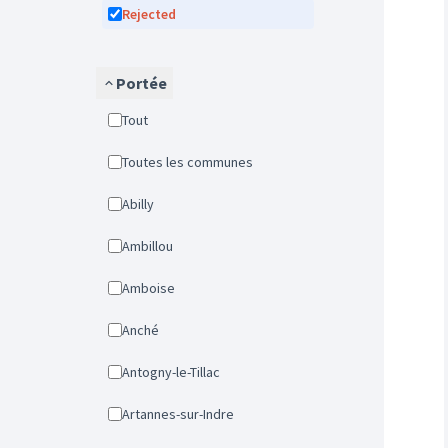
Rejected
Portée
Tout
Toutes les communes
Abilly
Ambillou
Amboise
Anché
Antogny-le-Tillac
Artannes-sur-Indre