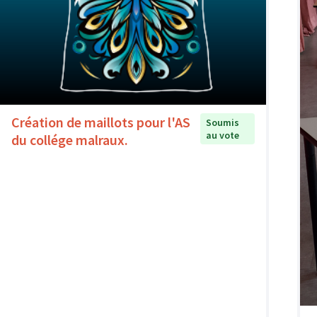
Création de maillots pour l'AS
Soumis
au vote
du collége malraux.