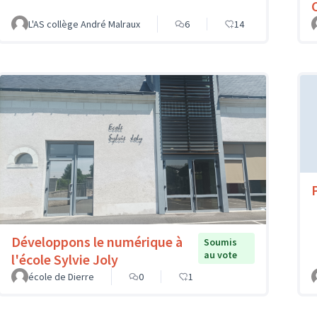
L'AS collège André Malraux
6
14
Développons le numérique à
Soumis
au vote
l'école Sylvie Joly
école de Dierre
0
1