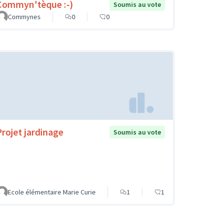
Commyn'tèque :-)
Soumis au vote
Commynes
0
0
Projet jardinage
Soumis au vote
Ecole élémentaire Marie Curie
1
1