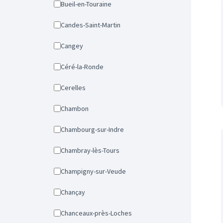
Bueil-en-Touraine
Candes-Saint-Martin
Cangey
Céré-la-Ronde
Cerelles
Chambon
Chambourg-sur-Indre
Chambray-lès-Tours
Champigny-sur-Veude
Chançay
Chanceaux-près-Loches