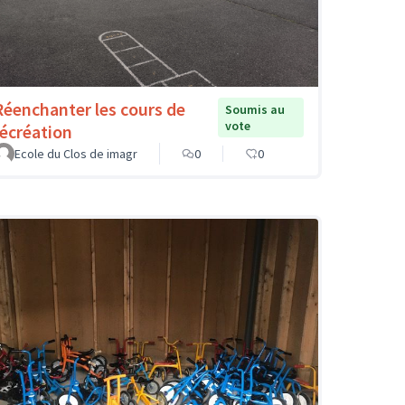
Réenchanter les cours de
Soumis au
vote
récréation
Ecole du Clos de imagr
0
0