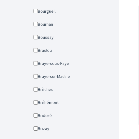
Bourgueil
Bournan
Boussay
Braslou
Braye-sous-Faye
Braye-sur-Maulne
Brèches
Bréhémont
Bridoré
Brizay