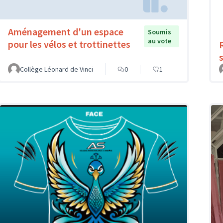
Aménagement d'un espace
Soumis
au vote
pour les vélos et trottinettes
Collège Léonard de Vinci
0
1