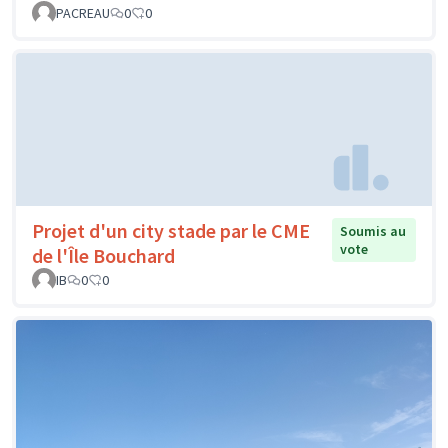
PACREAU
0
0
Projet d'un city stade par le CME
Soumis au
vote
de l'Île Bouchard
IB
0
0