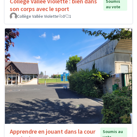
Collège Vallée Violette : bien dans
Soumis
au vote
son corps avec le sport
Collège Vallée Violette
0
1
Apprendre en jouant dans la cour
Soumis au
vote