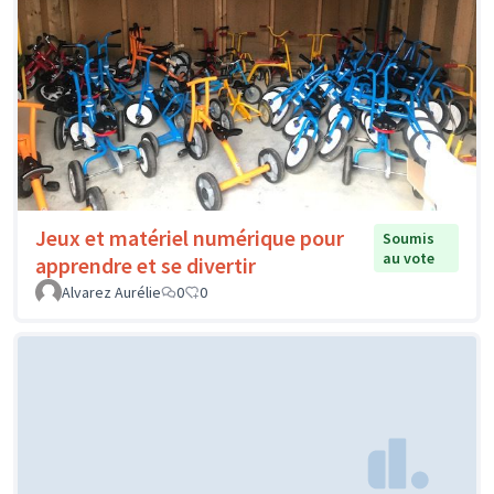
Jeux et matériel numérique pour
Soumis
au vote
apprendre et se divertir
Alvarez Aurélie
0
0