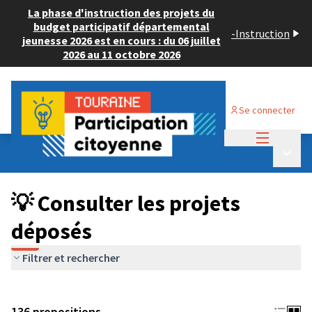
La phase d'instruction des projets du
budget participatif départemental
-
Instruction
jeunesse 2026 est en cours : du 06 juillet
2026 au 11 octobre 2026
Se connecter
Menu princi
Budget Participatif JEUNESSE 2024
/
Menu p
💡 Consulter les projets déposés
💡 Consulter les projets
déposés
Filtrer et rechercher
136 propositions