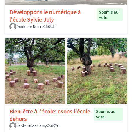
Développons le numérique à
Soumis au
vote
l'école Sylvie Joly
école de Dierre
0
1
Bien-être à l'école: osons l'école
Soumis au
vote
dehors
Ecole Jules Ferry
0
0