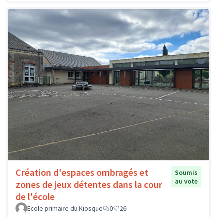
Création d'espaces ombragés et
Soumis
au vote
zones de jeux détentes dans la cour
de l'école
Ecole primaire du Kiosque
0
26