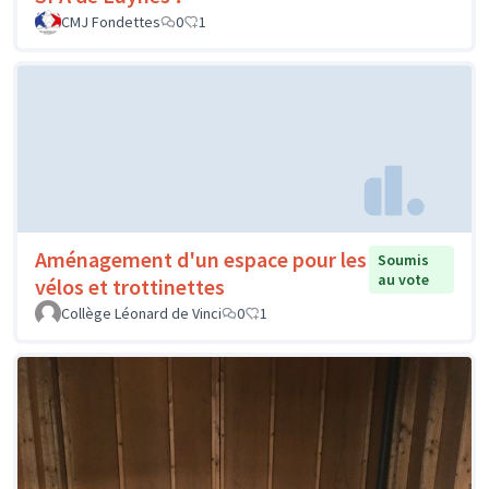
CMJ Fondettes
0
1
Aménagement d'un espace pour les
Soumis
au vote
vélos et trottinettes
Collège Léonard de Vinci
0
1