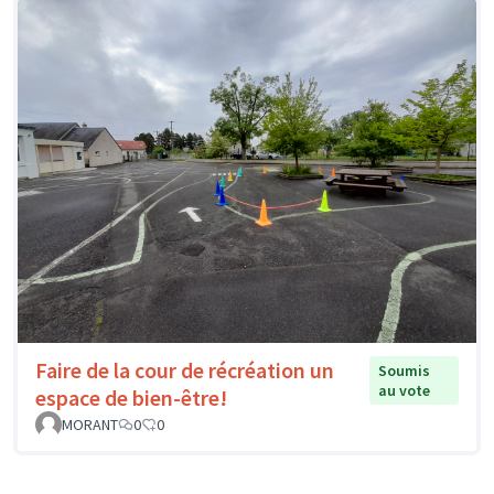
Faire de la cour de récréation un
Soumis
au vote
espace de bien-être!
MORANT
0
0