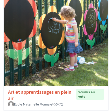
Art et apprentissages en plein
Soumis au
vote
air
Ecole Maternelle Monnaie
0
2