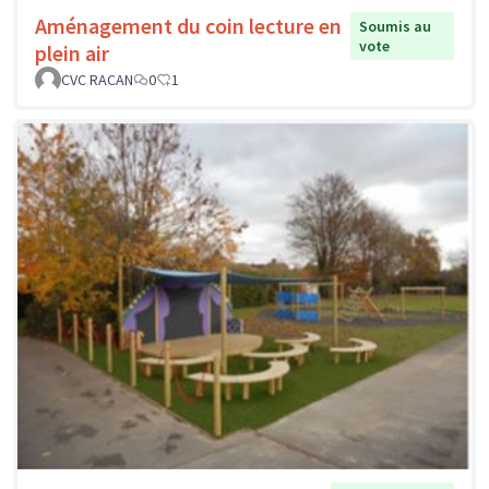
Aménagement du coin lecture en
Soumis au
vote
plein air
CVC RACAN
0
1