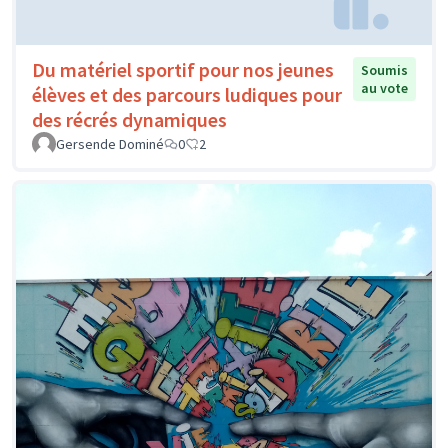
Du matériel sportif pour nos jeunes
Soumis
au vote
élèves et des parcours ludiques pour
des récrés dynamiques
Gersende Dominé
0
2