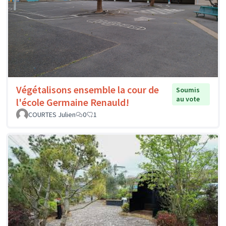
Végétalisons ensemble la cour de
Soumis
au vote
l'école Germaine Renauld!
COURTES Julien
0
1