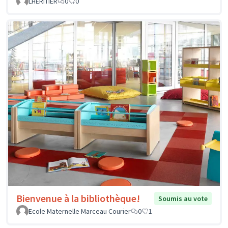
LHERITIER
0
0
Bienvenue à la bibliothèque!
Soumis au vote
Ecole Maternelle Marceau Courier
0
1