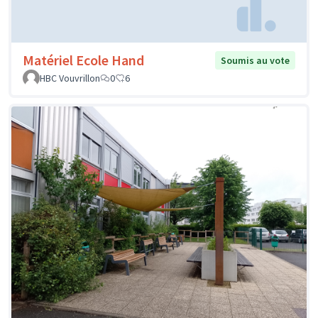
Matériel Ecole Hand
Soumis au vote
HBC Vouvrillon
0
6