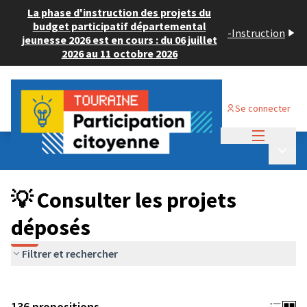
La phase d'instruction des projets du
budget participatif départemental
-
Instruction
jeunesse 2026 est en cours : du 06 juillet
2026 au 11 octobre 2026
Se connecter
Menu princi
Budget Participatif JEUNESSE 2024
/
Menu p
💡 Consulter les projets déposés
💡 Consulter les projets
déposés
Filtrer et rechercher
136 propositions