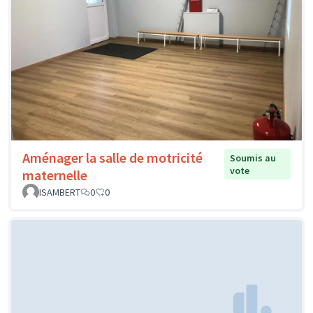
Aménager la salle de motricité
Soumis au
vote
maternelle
ISAMBERT
0
0