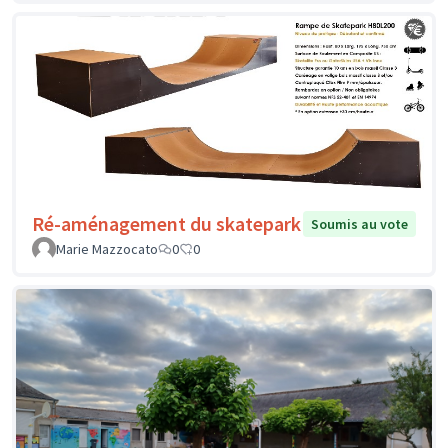
Ré-aménagement du skatepark
Soumis au vote
Marie Mazzocato
0
0