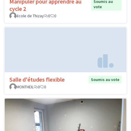
Manipuler pour apprendre au
Soumis au
vote
cycle 2
école de Thizay
0
0
Salle d'études flexible
Soumis au vote
MONTHEIL
0
0