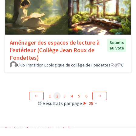
Aménager des espaces de lecture à
Soumis
au vote
l’extérieur (Collège Jean Roux de
Fondettes)
Club Transition Ecologique du collège de Fondettes
0
0
1
2
3
4
5
6
Résultats par page :
25
Voir toutes les propositions retirées