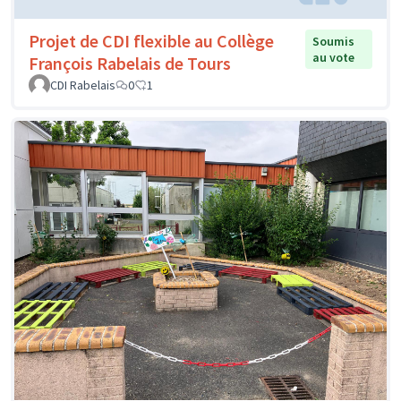
Projet de CDI flexible au Collège
Soumis
au vote
François Rabelais de Tours
CDI Rabelais
0
1