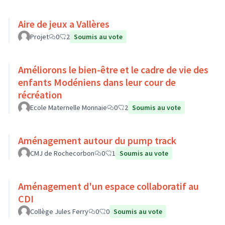
Aire de jeux a Vallères
Projet
0
2
Soumis au vote
Améliorons le bien-être et le cadre de vie des
enfants Modéniens dans leur cour de
récréation
Ecole Maternelle Monnaie
0
2
Soumis au vote
Aménagement autour du pump track
CMJ de Rochecorbon
0
1
Soumis au vote
Aménagement d'un espace collaboratif au
CDI
Collège Jules Ferry
0
0
Soumis au vote