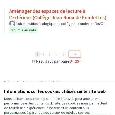
Aménager des espaces de lecture à
l’extérieur (Collège Jean Roux de Fondettes)
Club Transition Ecologique du collège de Fondettes
0
0
Soumis au vote
1
2
3
…
6
Résultats par page :
25
Voir toutes les propositions retirées
Informations sur les cookies utilisés sur le site web
Nous utilisons des cookies sur notre site Web pour améliorer la
Conditions d'utilisation
performance et les contenus du site. Les cookies nous permettent
Paramètres des cookies
de fournir une expérience utilisateur et un contenu plus
CD37 sur X
CD37 sur Facebook
CD37 sur Instagram
CD37 sur YouTube
personnalisés à partir de nos canaux de médias sociaux.