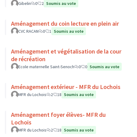
Gibelin
0
2
Soumis au vote
Aménagement du coin lecture en plein air
CVC RACAN
0
1
Soumis au vote
Aménagement et végétalisation de la cour
de récréation
Ecole maternelle Saint-Senoch
0
0
Soumis au vote
Aménagement extérieur - MFR du Lochois
MFR du Lochois
2
18
Soumis au vote
Aménagement foyer élèves- MFR du
Lochois
MFR du Lochois
2
18
Soumis au vote