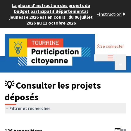
La phase d'instruction des projets du
budget participatif départemental
-
Instruction
jeunesse 2026 est en cours : du 06 juillet
2026 au 11 octobre 2026
Se connecter
Menu princi
Budget Participatif JEUNESSE 2024
/
Menu p
💡 Consulter les projets déposés
💡 Consulter les projets
déposés
Filtrer et rechercher
136 propositions