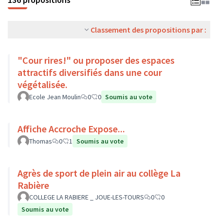
Classement des propositions par :
"Cour rires!" ou proposer des espaces
attractifs diversifiés dans une cour
végétalisée.
Ecole Jean Moulin
0
0
Soumis au vote
Affiche Accroche Expose...
Thomas
0
1
Soumis au vote
Agrès de sport de plein air au collège La
Rabière
COLLEGE LA RABIERE _ JOUE-LES-TOURS
0
0
Soumis au vote