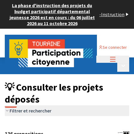
La phase d'instruction des projets du
budget participatif départemental
-
Instruction
jeunesse 2026 est en cours : du 06 juillet
2026 au 11 octobre 2026
Se connecter
Menu princi
Budget Participatif JEUNESSE 2024
/
Menu p
💡 Consulter les projets déposés
💡 Consulter les projets
déposés
Filtrer et rechercher
136 propositions