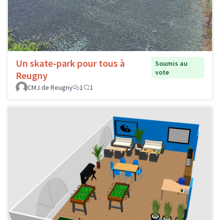
Un skate-park pour tous à
Soumis au
vote
Reugny
CMJ de Reugny
1
1