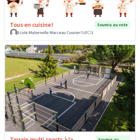
Tous en cuisine!
Soumis au vote
Ecole Maternelle Marceau Courier
0
1
Terrain multi sports à la
Soumis au