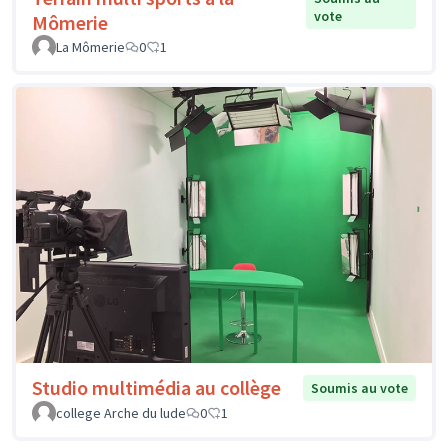
vote
Mômerie
La Mômerie
0
1
Studio multimédia au collège
Soumis au vote
college Arche du lude
0
1