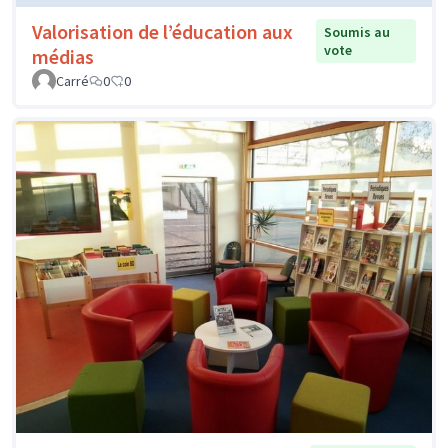
Valorisation de l’éducation aux
Soumis au
vote
médias
Carré
0
0