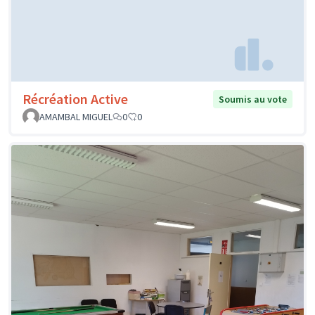
Récréation Active
Soumis au vote
AMAMBAL MIGUEL
0
0