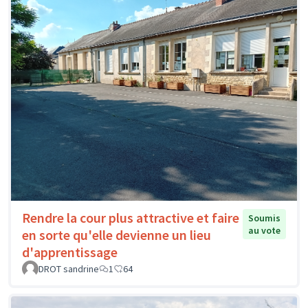
Rendre la cour plus attractive et faire
Soumis
au vote
en sorte qu'elle devienne un lieu
d'apprentissage
DROT sandrine
1
64