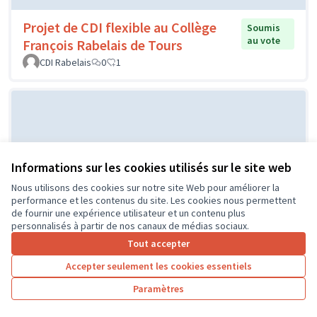
Projet de CDI flexible au Collège
Soumis
au vote
François Rabelais de Tours
CDI Rabelais
0
1
Informations sur les cookies utilisés sur le site web
Nous utilisons des cookies sur notre site Web pour améliorer la
performance et les contenus du site. Les cookies nous permettent
de fournir une expérience utilisateur et un contenu plus
Projet d'un city stade par le CME
Soumis au
personnalisés à partir de nos canaux de médias sociaux.
vote
de l'Île Bouchard
Tout accepter
IB
0
0
Accepter seulement les cookies essentiels
Paramètres