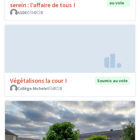
au vote
serein : l’affaire de tous !
ASDEC
0
0
Végétalisons la cour !
Soumis au vote
Collège Michelet
0
0