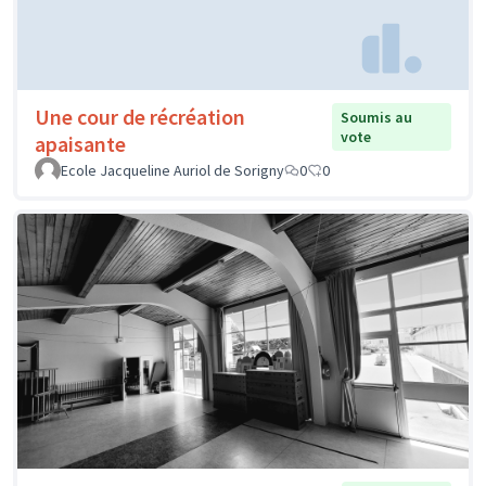
Une cour de récréation
Soumis au
vote
apaisante
Ecole Jacqueline Auriol de Sorigny
0
0