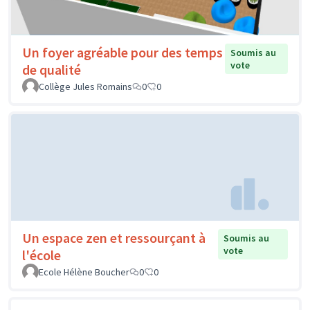
Un foyer agréable pour des temps
Soumis au
vote
de qualité
Collège Jules Romains
0
0
Un espace zen et ressourçant à
Soumis au
vote
l'école
Ecole Hélène Boucher
0
0