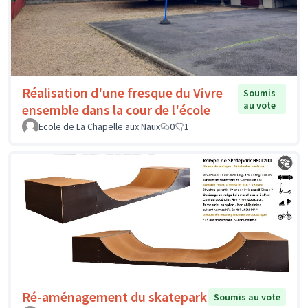
Réalisation d'une fresque du Vivre
Soumis
au vote
ensemble dans la cour de l'école
Ecole de La Chapelle aux Naux
0
1
Ré-aménagement du skatepark
Soumis au vote