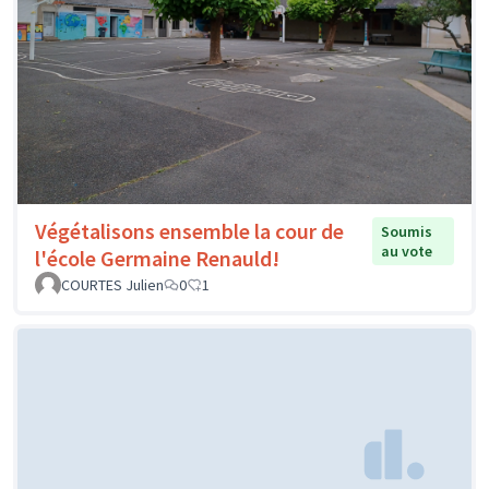
Végétalisons ensemble la cour de
Soumis
au vote
l'école Germaine Renauld!
COURTES Julien
0
1