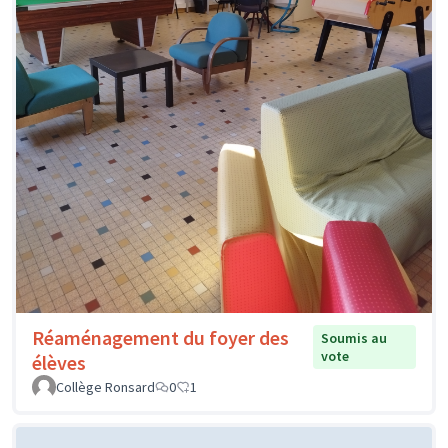
Réaménagement du foyer des
Soumis au
vote
élèves
Collège Ronsard
0
1