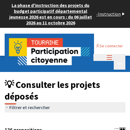
La phase d'instruction des projets du
budget participatif départemental
-
Instruction
jeunesse 2026 est en cours : du 06 juillet
2026 au 11 octobre 2026
Se connecter
Menu princi
Budget Participatif JEUNESSE 2024
/
Menu p
💡 Consulter les projets déposés
💡 Consulter les projets
déposés
Filtrer et rechercher
136 propositions