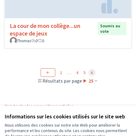
La cour de mon collège...un
Soumis au
vote
espace de jeux
Thomas
0
0
1
…
4
5
6
Résultats par page :
25
Voir toutes les propositions retirées
Informations sur les cookies utilisés sur le site web
Nous utilisons des cookies sur notre site Web pour améliorer la
Conditions d'utilisation
performance et les contenus du site. Les cookies nous permettent
Paramètres des cookies