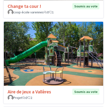
Change ta cour !
Soumis au vote
coop école varennes
0
1
Aire de jeux a Vallères
Soumis au vote
Projet
0
2