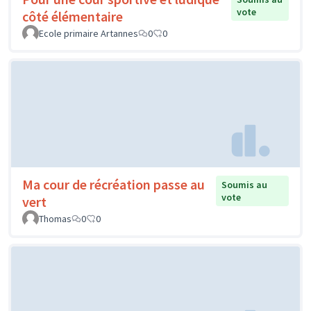
vote
côté élémentaire
Ecole primaire Artannes
0
0
Ma cour de récréation passe au
Soumis au
vote
vert
Thomas
0
0