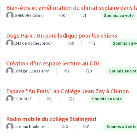
Bien-être et amélioration du climat scolaire dans l
LEHEUDRE Céline
0
1
Soumis au vote
Dogs Park : Un parc ludique pour les chiens
CMJ de Rochecorbon
0
1
Soumis au v
Création d'un espace lecture au CDI
Collège Jules Ferry
0
0
Soumis au vot
Espace "Au Frais" au Collège Jean Zay à Chinon
FOUCAULT
1
2
Soumis au vote
Radio mobile du collège Stalingrad
Lardeau bouhours
0
0
Soumis au vote