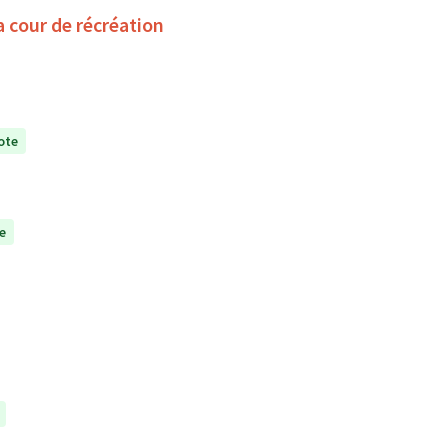
a cour de récréation
ote
e