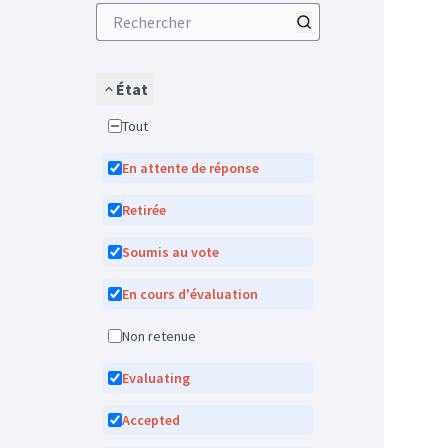
État
Tout
En attente de réponse
Retirée
Soumis au vote
En cours d'évaluation
Non retenue
Evaluating
Accepted