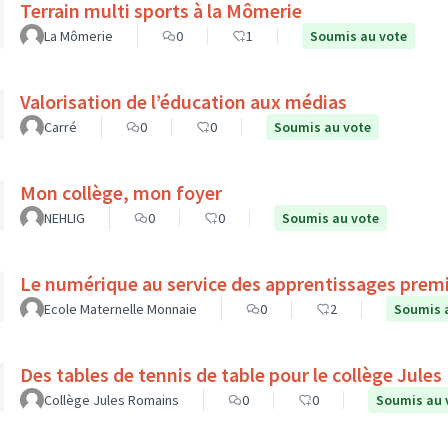
Terrain multi sports à la Mômerie
La Mômerie
0
1
Soumis au vote
Valorisation de l’éducation aux médias
Carré
0
0
Soumis au vote
Mon collège, mon foyer
NEHLIG
0
0
Soumis au vote
Le numérique au service des apprentissages prem
Ecole Maternelle Monnaie
0
2
Soumis 
Des tables de tennis de table pour le collège Jule
Collège Jules Romains
0
0
Soumis au 