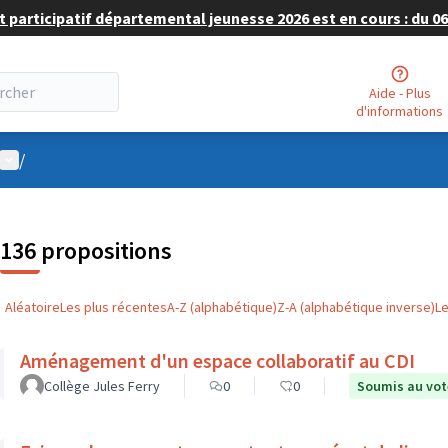
 participatif départemental jeunesse 2026 est en cours : du 06 
Aide - Plus
d'informations
Menu utilisateur
/
136 propositions
Aléatoire
Les plus récentes
A-Z (alphabétique)
Z-A (alphabétique inverse)
L
Aménagement d'un espace collaboratif au CDI
Collège Jules Ferry
0
0
Soumis au vot