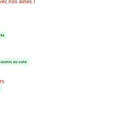
vec nos aînés !
ote
Soumis au vote
rs