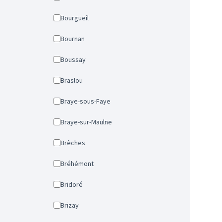
Bourgueil
Bournan
Boussay
Braslou
Braye-sous-Faye
Braye-sur-Maulne
Brèches
Bréhémont
Bridoré
Brizay