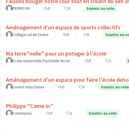
Faisons bouger notre cour tout en créant du lien a
PERROTIN
0
0
Soumis au vote
Aménagement d’un espace de sports collectifs
Collège val de l'indre
0
0
Soumis au v
Ma terre"nelle" pour un potager à l'école
Ecole maternelle Paul Emile Victor
0
3
Aménagement d'un espace pour faire l'école deho
Lorent-attia Emma
0
0
Soumis au vote
Philippe "Come in"
Commynes
0
1
Soumis au vote