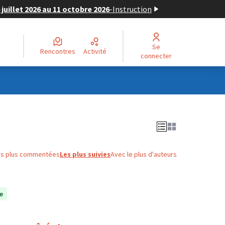
juillet 2026 au 11 octobre 2026
-
Instruction
Se
Rencontres
Activité
connecter
es plus commentées
Les plus suivies
Avec le plus d'auteurs
e