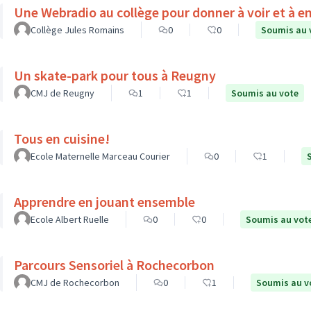
Une Webradio au collège pour donner à voir et à e
Collège Jules Romains
0
0
Soumis au 
Un skate-park pour tous à Reugny
CMJ de Reugny
1
1
Soumis au vote
Tous en cuisine!
Ecole Maternelle Marceau Courier
0
1
Apprendre en jouant ensemble
Ecole Albert Ruelle
0
0
Soumis au vot
Parcours Sensoriel à Rochecorbon
CMJ de Rochecorbon
0
1
Soumis au v