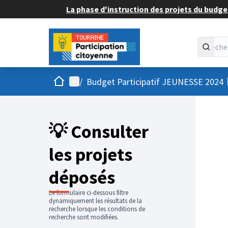
La phase d'instruction des projets du budget
Accueil
Menu principal
/
Budget Participatif JEUNESSE 2024
💡 Consulter
les projets
déposés
Le formulaire ci-dessous filtre
dynamiquement les résultats de la
recherche lorsque les conditions de
recherche sont modifiées.