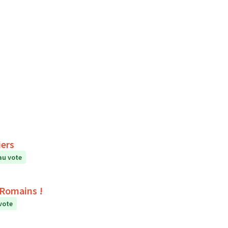
iers
au vote
s Romains !
vote