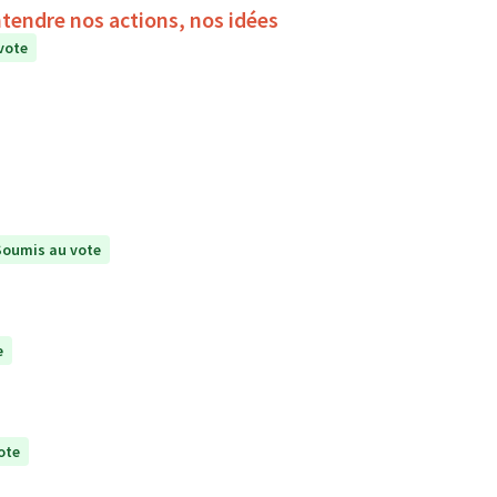
ntendre nos actions, nos idées
vote
Soumis au vote
e
ote