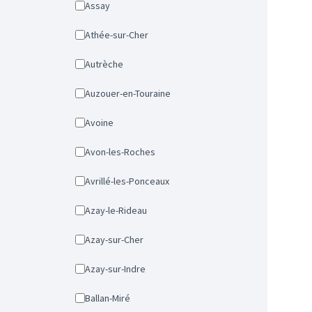
Assay
Athée-sur-Cher
Autrèche
Auzouer-en-Touraine
Avoine
Avon-les-Roches
Avrillé-les-Ponceaux
Azay-le-Rideau
Azay-sur-Cher
Azay-sur-Indre
Ballan-Miré