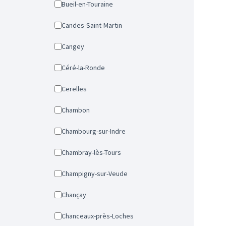
Bueil-en-Touraine
Candes-Saint-Martin
Cangey
Céré-la-Ronde
Cerelles
Chambon
Chambourg-sur-Indre
Chambray-lès-Tours
Champigny-sur-Veude
Chançay
Chanceaux-près-Loches