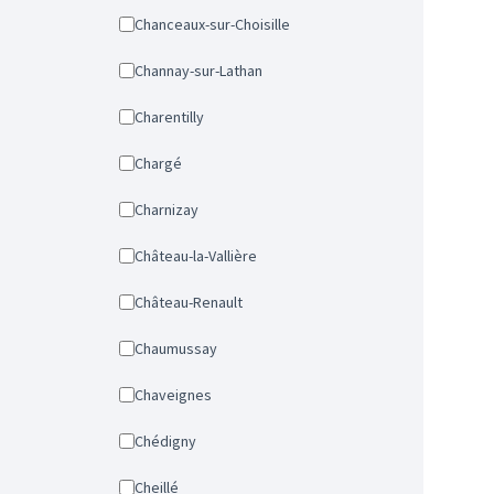
Chanceaux-sur-Choisille
Channay-sur-Lathan
Charentilly
Chargé
Charnizay
Château-la-Vallière
Château-Renault
Chaumussay
Chaveignes
Chédigny
Cheillé