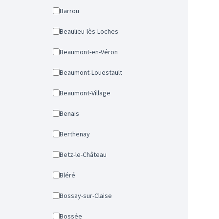
Barrou
Beaulieu-lès-Loches
Beaumont-en-Véron
Beaumont-Louestault
Beaumont-Village
Benais
Berthenay
Betz-le-Château
Bléré
Bossay-sur-Claise
Bossée