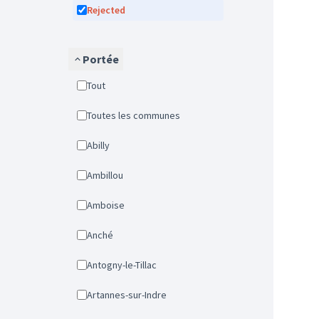
Rejected
Portée
Tout
Toutes les communes
Abilly
Ambillou
Amboise
Anché
Antogny-le-Tillac
Artannes-sur-Indre