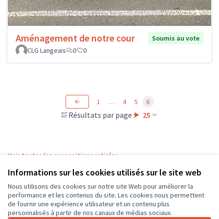
Aménagement de notre cour
Soumis au vote
CLG Langeais
0
0
1
…
4
5
6
Résultats par page :
25
Voir toutes les propositions retirées
Informations sur les cookies utilisés sur le site web
Nous utilisons des cookies sur notre site Web pour améliorer la
Conditions d'utilisation
performance et les contenus du site. Les cookies nous permettent
Paramètres des cookies
de fournir une expérience utilisateur et un contenu plus
CD37 sur X
CD37 sur Facebook
CD37 sur Instagram
CD37 sur YouTube
personnalisés à partir de nos canaux de médias sociaux.