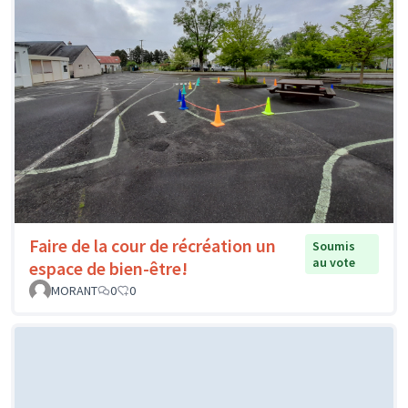
Faire de la cour de récréation un
Soumis
au vote
espace de bien-être!
MORANT
0
0