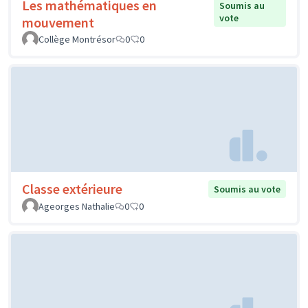
Les mathématiques en
Soumis au
vote
mouvement
Collège Montrésor
0
0
Classe extérieure
Soumis au vote
Ageorges Nathalie
0
0