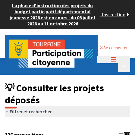
La phase d'instruction des projets du
budget participatif départemental
-
Instruction
jeunesse 2026 est en cours : du 06 juillet
2026 au 11 octobre 2026
Se connecter
Menu princi
Budget Participatif JEUNESSE 2024
/
Menu p
💡 Consulter les projets déposés
💡 Consulter les projets
déposés
Filtrer et rechercher
136 propositions