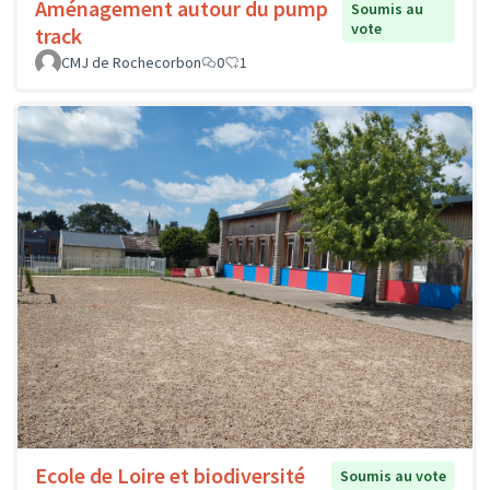
Aménagement autour du pump
Soumis au
vote
track
CMJ de Rochecorbon
0
1
Ecole de Loire et biodiversité
Soumis au vote