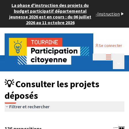
La phase d'instruction des projets du
budget participatif départemental
-
Instruction
jeunesse 2026 est en cours : du 06 juillet
2026 au 11 octobre 2026
Se connecter
Menu princi
Budget Participatif JEUNESSE 2024
/
Menu p
💡 Consulter les projets déposés
💡 Consulter les projets
déposés
Filtrer et rechercher
136 propositions