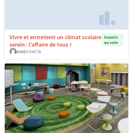
Vivre et entretenir un climat scolaire
Soumis
au vote
serein : l’affaire de tous !
ASDEC
0
0