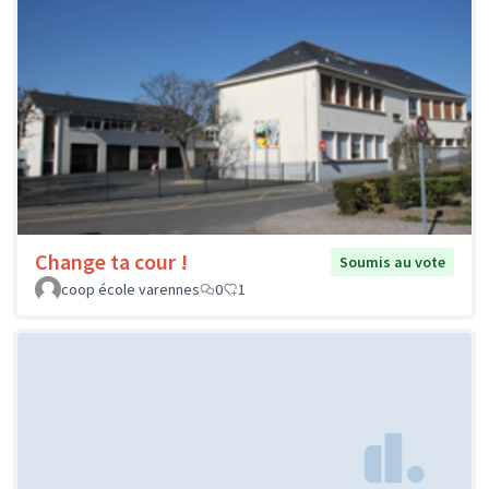
Change ta cour !
Soumis au vote
coop école varennes
0
1