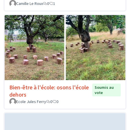
Camille Le Roux
0
1
Bien-être à l'école: osons l'école
Soumis au
vote
dehors
Ecole Jules Ferry
0
0