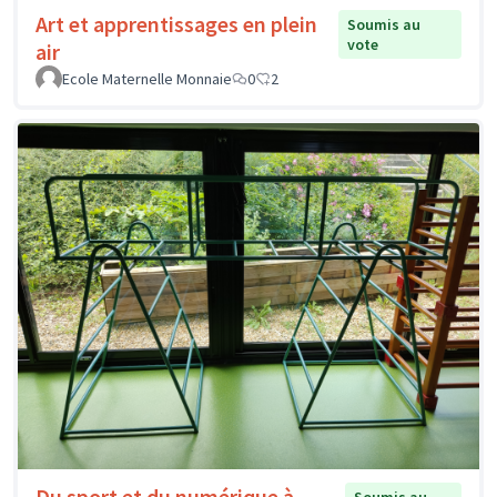
Art et apprentissages en plein
Soumis au
vote
air
Ecole Maternelle Monnaie
0
2
Du sport et du numérique à