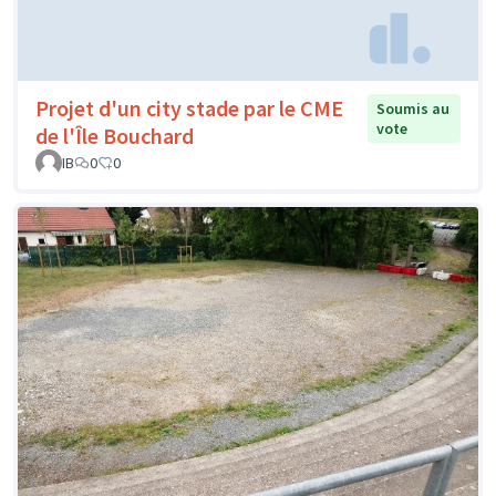
Projet d'un city stade par le CME
Soumis au
vote
de l'Île Bouchard
IB
0
0