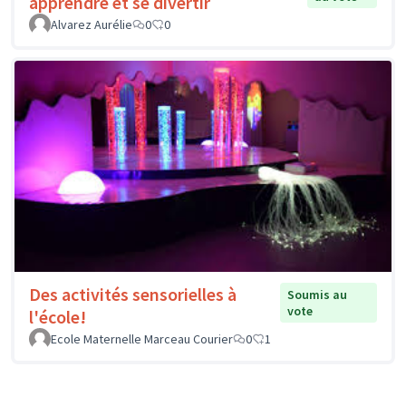
apprendre et se divertir
Alvarez Aurélie
0
0
Des activités sensorielles à
Soumis au
vote
l'école!
Ecole Maternelle Marceau Courier
0
1