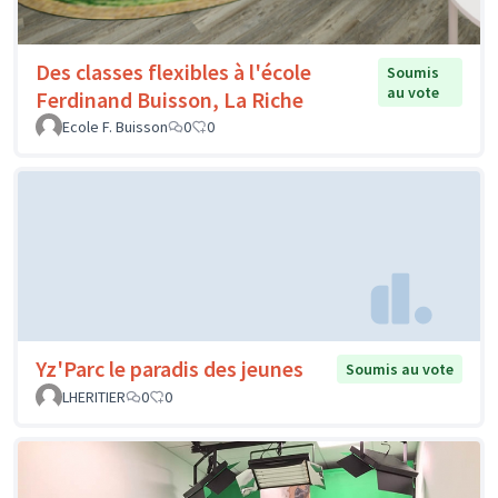
Des classes flexibles à l'école
Soumis
au vote
Ferdinand Buisson, La Riche
Ecole F. Buisson
0
0
Yz'Parc le paradis des jeunes
Soumis au vote
LHERITIER
0
0