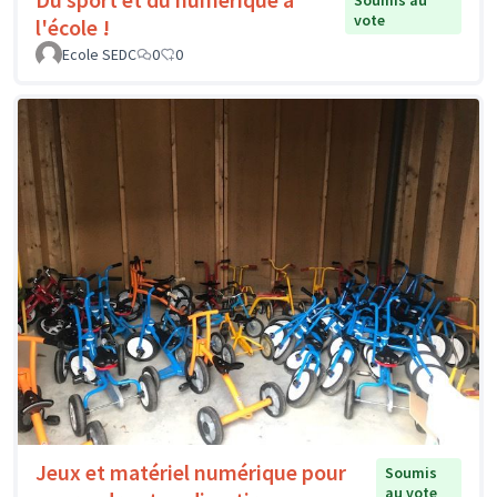
Soumis au
vote
l'école !
Ecole SEDC
0
0
Jeux et matériel numérique pour
Soumis
au vote