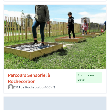
Parcours Sensoriel à
Soumis au
vote
Rochecorbon
CMJ de Rochecorbon
0
1