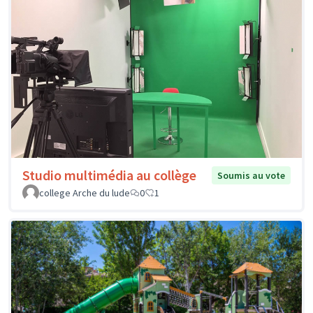
Studio multimédia au collège
Soumis au vote
college Arche du lude
0
1