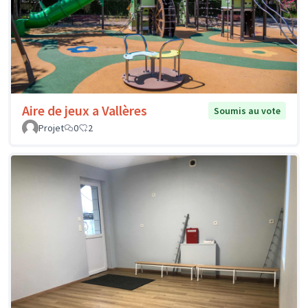
Aire de jeux a Vallères
Soumis au vote
Projet
0
2