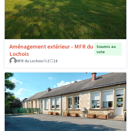
Aménagement extérieur - MFR du
Soumis au
vote
Lochois
MFR du Lochois
2
18