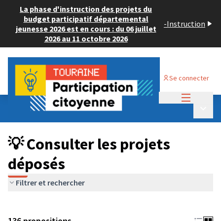
La phase d'instruction des projets du
budget participatif départemental
-
Instruction
jeunesse 2026 est en cours : du 06 juillet
2026 au 11 octobre 2026
Se connecter
Menu princi
Budget Participatif JEUNESSE 2024
/
Menu p
💡 Consulter les projets déposés
💡 Consulter les projets
déposés
Filtrer et rechercher
136 propositions