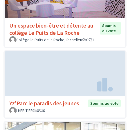
Un espace bien-être et détente au
Soumis
au vote
collège Le Puits de La Roche
Collège le Puits de la Roche, Richelieu
0
1
Yz'Parc le paradis des jeunes
Soumis au vote
LHERITIER
0
0