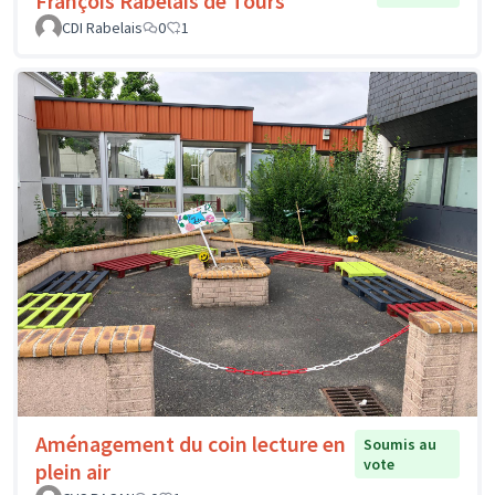
François Rabelais de Tours
CDI Rabelais
0
1
Aménagement du coin lecture en
Soumis au
vote
plein air