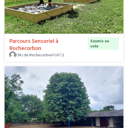
Parcours Sensoriel à
Soumis au
vote
Rochecorbon
CMJ de Rochecorbon
0
1