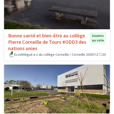
Bonne santé et bien-être au collège
Soumis
au vote
Pierre Corneille de Tours #ODD3 des
nations unies
Ecodélégué.e.s du collège Corneille / Corneille 2030
1
20