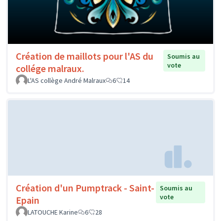
Création de maillots pour l'AS du
Soumis au
vote
collége malraux.
L'AS collège André Malraux
6
14
Création d'un Pumptrack - Saint-
Soumis au
vote
Epain
LATOUCHE Karine
6
28