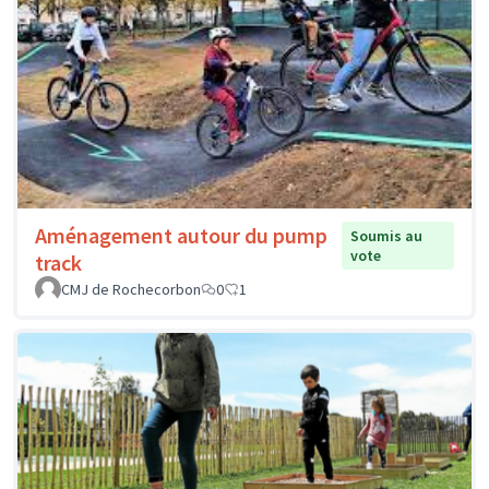
Aménagement autour du pump
Soumis au
vote
track
CMJ de Rochecorbon
0
1