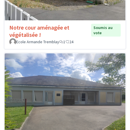
Notre cour aménagée et
Soumis au
vote
végétalisée !
Ecole Armande Tremblay
1
24