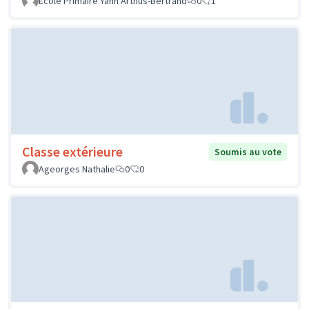
Ecole Primaire Yann Arthus-Bertrand
0
1
Classe extérieure
Soumis au vote
Ageorges Nathalie
0
0