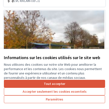
CVC RACAN
0
1
Informations sur les cookies utilisés sur le site web
Nous utilisons des cookies sur notre site Web pour améliorer la
performance et les contenus du site. Les cookies nous permettent
de fournir une expérience utilisateur et un contenu plus
personnalisés à partir de nos canaux de médias sociaux.
Tout accepter
Accepter seulement les cookies essentiels
La classe en dehors des murs
Soumis au vote
Paramètres
Collège Montrésor
0
0