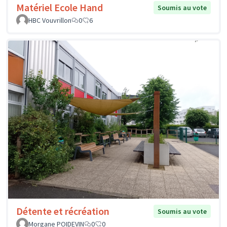
Matériel Ecole Hand
Soumis au vote
HBC Vouvrillon
0
6
Détente et récréation
Soumis au vote
Morgane POIDEVIN
0
0