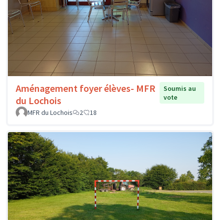
Aménagement foyer élèves- MFR
Soumis au
vote
du Lochois
MFR du Lochois
2
18