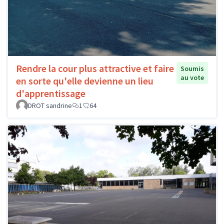
Rendre la cour plus attractive et faire
Soumis
au vote
en sorte qu'elle devienne un lieu
d'apprentissage
DROT sandrine
1
64