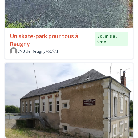
Un skate-park pour tous à
Soumis au
vote
Reugny
CMJ de Reugny
1
1