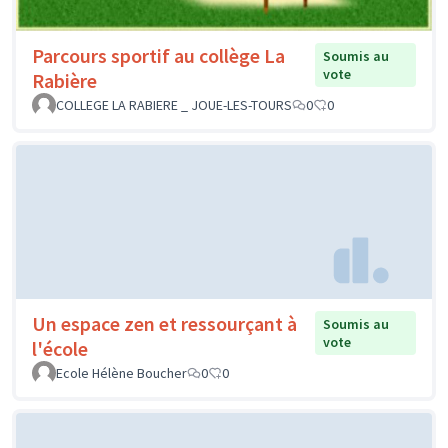
Parcours sportif au collège La
Soumis au
vote
Rabière
COLLEGE LA RABIERE _ JOUE-LES-TOURS
0
0
Un espace zen et ressourçant à
Soumis au
vote
l'école
Ecole Hélène Boucher
0
0