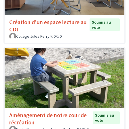
Création d'un espace lecture au
Soumis au
vote
CDI
Collège Jules Ferry
0
0
Aménagement de notre cour de
Soumis au
vote
récréation