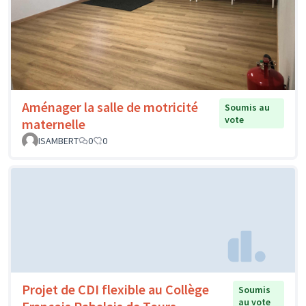
Aménager la salle de motricité
Soumis au
vote
maternelle
ISAMBERT
0
0
Projet de CDI flexible au Collège
Soumis
au vote