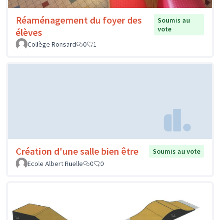
Réaménagement du foyer des
Soumis au
vote
élèves
Collège Ronsard
0
1
Création d'une salle bien être
Soumis au vote
Ecole Albert Ruelle
0
0