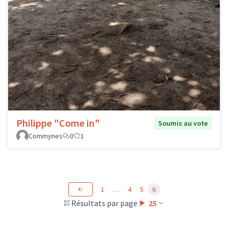
Philippe "Come in"
Soumis au vote
Commynes
0
1
1
…
4
5
6
Résultats par page :
25