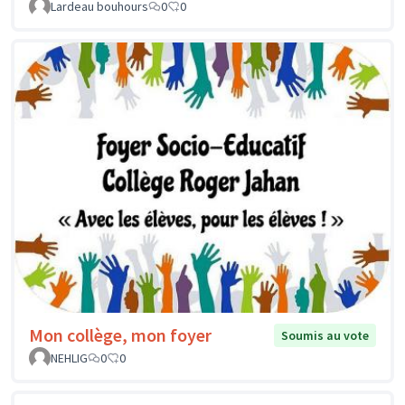
Lardeau bouhours
0
0
Mon collège, mon foyer
Soumis au vote
NEHLIG
0
0