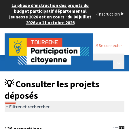
La phase d'instruction des projets du
budget participatif départemental
-
Instruction
jeunesse 2026 est en cours : du 06 juillet
2026 au 11 octobre 2026
Se connecter
Menu princi
Budget Participatif JEUNESSE 2024
/
Menu p
💡 Consulter les projets déposés
💡 Consulter les projets
déposés
Filtrer et rechercher
136 propositions