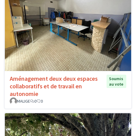
Aménagement deux deux espaces
Soumis
au vote
collaboratifs et de travail en
autonomie
MALIGE
0
0