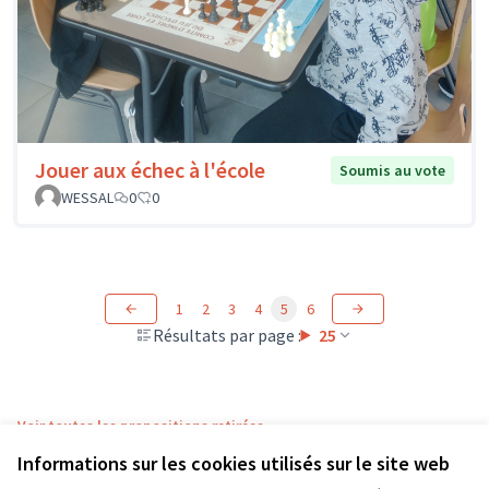
Jouer aux échec à l'école
Soumis au vote
WESSAL
0
0
1
2
3
4
5
6
Résultats par page :
25
Voir toutes les propositions retirées
Informations sur les cookies utilisés sur le site web