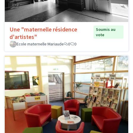
Une "maternelle résidence
Soumis au
vote
d'artistes"
Ecole maternelle Mariaude
0
0