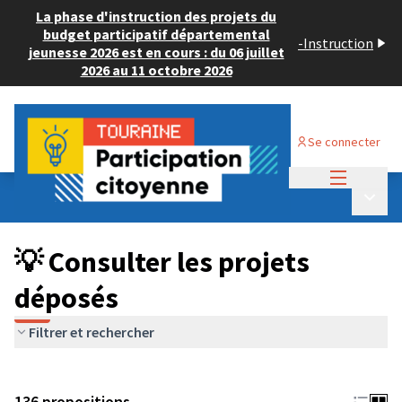
La phase d'instruction des projets du
budget participatif départemental
-
Instruction
jeunesse 2026 est en cours : du 06 juillet
2026 au 11 octobre 2026
Se connecter
Menu princi
Budget Participatif JEUNESSE 2024
/
Menu p
💡 Consulter les projets déposés
💡 Consulter les projets
déposés
Filtrer et rechercher
136 propositions