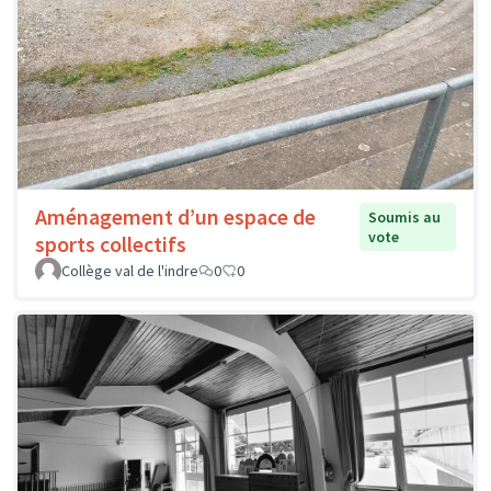
Aménagement d’un espace de
Soumis au
vote
sports collectifs
Collège val de l'indre
0
0