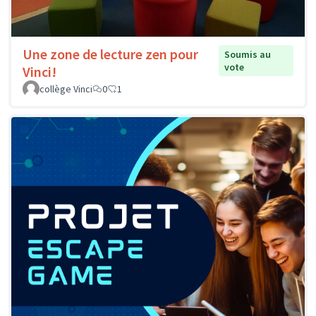
Une zone de lecture zen pour
Soumis au
vote
Vinci!
collège Vinci
0
1