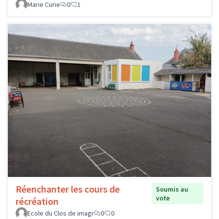
Marie Curie
0
1
Réenchanter les cours de
Soumis au
vote
récréation
Ecole du Clos de imagr
0
0