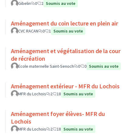
Gibelin
0
2
Soumis au vote
Aménagement du coin lecture en plein air
CVC RACAN
0
1
Soumis au vote
Aménagement et végétalisation de la cour
de récréation
Ecole maternelle Saint-Senoch
0
0
Soumis au vote
Aménagement extérieur - MFR du Lochois
MFR du Lochois
2
18
Soumis au vote
Aménagement foyer élèves- MFR du
Lochois
MFR du Lochois
2
18
Soumis au vote