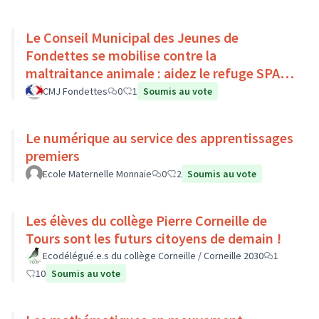
Le Conseil Municipal des Jeunes de
Fondettes se mobilise contre la
maltraitance animale : aidez le refuge SPA
de Luynes !
CMJ Fondettes
0
1
Soumis au vote
Le numérique au service des apprentissages
premiers
Ecole Maternelle Monnaie
0
2
Soumis au vote
Les élèves du collège Pierre Corneille de
Tours sont les futurs citoyens de demain !
Ecodélégué.e.s du collège Corneille / Corneille 2030
1
10
Soumis au vote