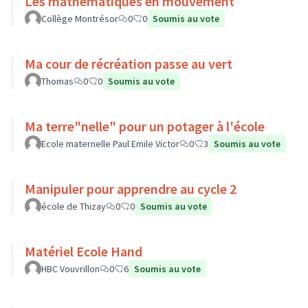
Les mathématiques en mouvement
Collège Montrésor
0
0
Soumis au vote
Ma cour de récréation passe au vert
Thomas
0
0
Soumis au vote
Ma terre"nelle" pour un potager à l'école
Ecole maternelle Paul Emile Victor
0
3
Soumis au vote
Manipuler pour apprendre au cycle 2
école de Thizay
0
0
Soumis au vote
Matériel Ecole Hand
HBC Vouvrillon
0
6
Soumis au vote