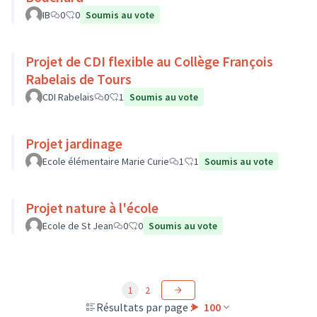
IB
0
0
Soumis au vote
Projet de CDI flexible au Collège François
Rabelais de Tours
CDI Rabelais
0
1
Soumis au vote
Projet jardinage
Ecole élémentaire Marie Curie
1
1
Soumis au vote
Projet nature à l'école
Ecole de St Jean
0
0
Soumis au vote
1
2
Résultats par page :
100