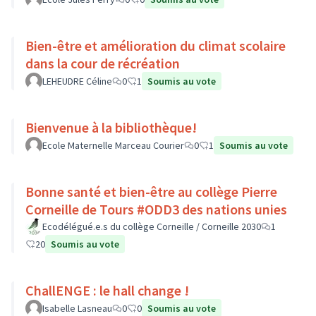
Bien-être et amélioration du climat scolaire
dans la cour de récréation
LEHEUDRE Céline
0
1
Soumis au vote
Bienvenue à la bibliothèque!
Ecole Maternelle Marceau Courier
0
1
Soumis au vote
Bonne santé et bien-être au collège Pierre
Corneille de Tours #ODD3 des nations unies
Ecodélégué.e.s du collège Corneille / Corneille 2030
1
20
Soumis au vote
ChallENGE : le hall change !
Isabelle Lasneau
0
0
Soumis au vote