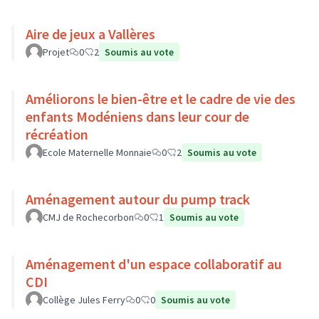
Aire de jeux a Vallères
Projet
0
2
Soumis au vote
Améliorons le bien-être et le cadre de vie des
enfants Modéniens dans leur cour de
récréation
Ecole Maternelle Monnaie
0
2
Soumis au vote
Aménagement autour du pump track
CMJ de Rochecorbon
0
1
Soumis au vote
Aménagement d'un espace collaboratif au
CDI
Collège Jules Ferry
0
0
Soumis au vote