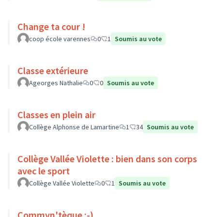
Change ta cour !
coop école varennes
0
1
Soumis au vote
Classe extérieure
Ageorges Nathalie
0
0
Soumis au vote
Classes en plein air
Collège Alphonse de Lamartine
1
34
Soumis au vote
Collège Vallée Violette : bien dans son corps
avec le sport
Collège Vallée Violette
0
1
Soumis au vote
Commyn'tèque :-)