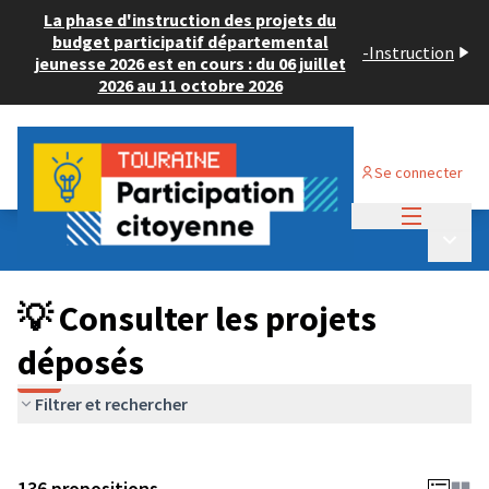
La phase d'instruction des projets du
budget participatif départemental
-
Instruction
jeunesse 2026 est en cours : du 06 juillet
2026 au 11 octobre 2026
Se connecter
Menu princi
Budget Participatif JEUNESSE 2024
/
Menu p
💡 Consulter les projets déposés
💡 Consulter les projets
déposés
Filtrer et rechercher
136 propositions