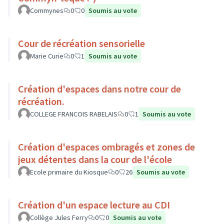
Commynes
0
0
Soumis au vote
Cour de récréation sensorielle
Marie Curie
0
1
Soumis au vote
Création d'espaces dans notre cour de
récréation.
COLLEGE FRANCOIS RABELAIS
0
1
Soumis au vote
Création d'espaces ombragés et zones de
jeux détentes dans la cour de l'école
Ecole primaire du Kiosque
0
26
Soumis au vote
Création d'un espace lecture au CDI
Collège Jules Ferry
0
0
Soumis au vote