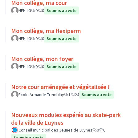
Mon collège, ma cour
NEHLIG
0
0
Soumis au vote
Mon collège, ma flexiperm
NEHLIG
0
0
Soumis au vote
Mon collège, mon foyer
NEHLIG
0
0
Soumis au vote
Notre cour aménagée et végétalisée !
Ecole Armande Tremblay
1
24
Soumis au vote
Nouveaux modules espérés au skate-park
de la ville de Luynes
Conseil municipal des Jeunes de Luynes
0
0
Soumis au vote