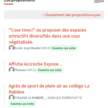
Classement des propositions par :
"Cour rires!" ou proposer des espaces
attractifs diversifiés dans une cour
végétalisée.
Ecole Jean Moulin
0
0
Soumis au vote
Affiche Accroche Expose...
Thomas
0
1
Soumis au vote
Agrès de sport de plein air au collège La
Rabière
COLLEGE LA RABIERE _ JOUE-LES-TOURS
0
0
Soumis au vote