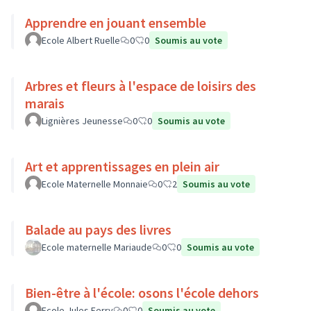
Apprendre en jouant ensemble
Ecole Albert Ruelle
0
0
Soumis au vote
Arbres et fleurs à l'espace de loisirs des
marais
Lignières Jeunesse
0
0
Soumis au vote
Art et apprentissages en plein air
Ecole Maternelle Monnaie
0
2
Soumis au vote
Balade au pays des livres
Ecole maternelle Mariaude
0
0
Soumis au vote
Bien-être à l'école: osons l'école dehors
Ecole Jules Ferry
0
0
Soumis au vote