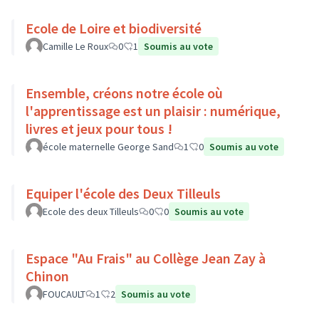
Ecole de Loire et biodiversité
Camille Le Roux
0
1
Soumis au vote
Ensemble, créons notre école où
l'apprentissage est un plaisir : numérique,
livres et jeux pour tous !
école maternelle George Sand
1
0
Soumis au vote
Equiper l'école des Deux Tilleuls
Ecole des deux Tilleuls
0
0
Soumis au vote
Espace "Au Frais" au Collège Jean Zay à
Chinon
FOUCAULT
1
2
Soumis au vote