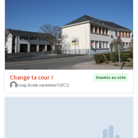
Change ta cour !
Soumis au vote
coop école varennes
0
1