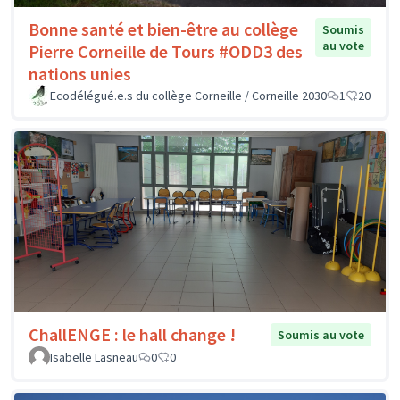
Bonne santé et bien-être au collège
Soumis
au vote
Pierre Corneille de Tours #ODD3 des
nations unies
Ecodélégué.e.s du collège Corneille / Corneille 2030
1
20
ChallENGE : le hall change !
Soumis au vote
Isabelle Lasneau
0
0