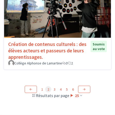
Création de contenus culturels : des
Soumis
au vote
élèves acteurs et passeurs de leurs
apprentissages.
Collège Alphonse de Lamartine
0
2
1
2
3
4
5
6
Résultats par page :
25