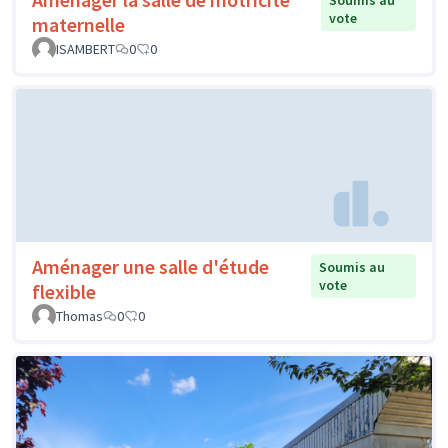
Soumis au
vote
maternelle
ISAMBERT
0
0
Aménager une salle d'étude
Soumis au
vote
flexible
Thomas
0
0