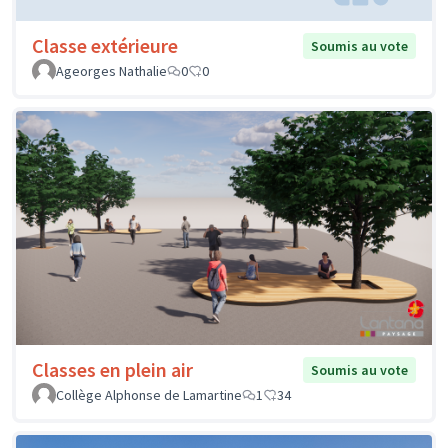
Classe extérieure
Soumis au vote
Ageorges Nathalie
0
0
Classes en plein air
Soumis au vote
Collège Alphonse de Lamartine
1
34