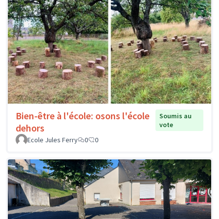
Bien-être à l'école: osons l'école
Soumis au
vote
dehors
Ecole Jules Ferry
0
0