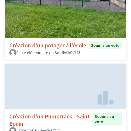
Création d'un potager à l'école
Soumis au vote
Ecole élémentaire de Seuilly
0
25
Création d'un Pumptrack - Saint-
Soumis au
vote
Epain
LATOUCHE Karine
6
28