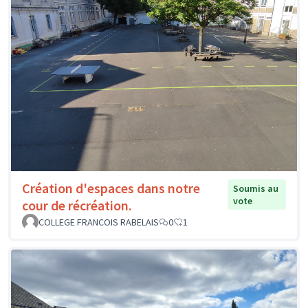
Création d'espaces dans notre
Soumis au
vote
cour de récréation.
COLLEGE FRANCOIS RABELAIS
0
1