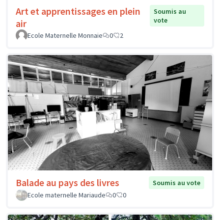
Art et apprentissages en plein
Soumis au
vote
air
Ecole Maternelle Monnaie
0
2
Balade au pays des livres
Soumis au vote
Ecole maternelle Mariaude
0
0