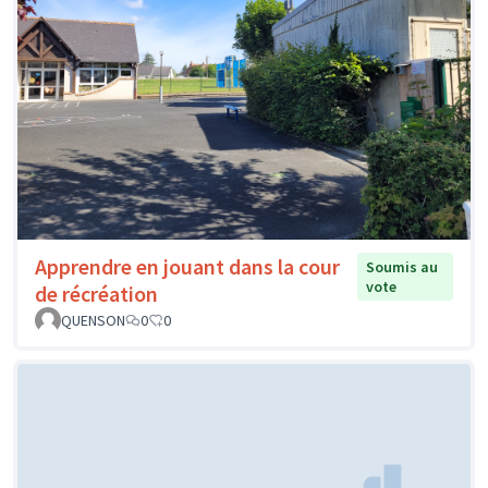
Apprendre en jouant dans la cour
Soumis au
vote
de récréation
QUENSON
0
0