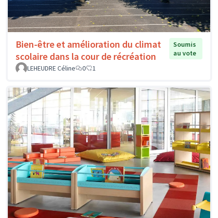
Bien-être et amélioration du climat
Soumis
au vote
scolaire dans la cour de récréation
LEHEUDRE Céline
0
1