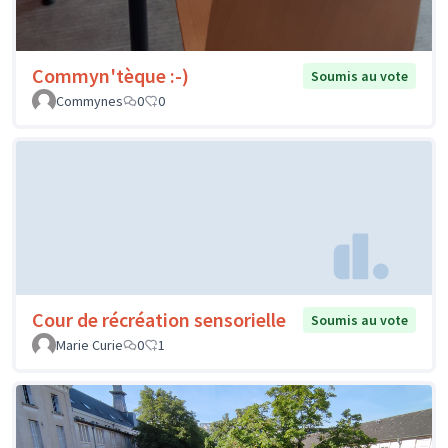
Commyn'tèque :-)
Soumis au vote
Commynes
0
0
Cour de récréation sensorielle
Soumis au vote
Marie Curie
0
1