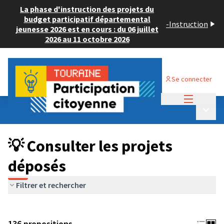
La phase d'instruction des projets du
budget participatif départemental
-
Instruction
jeunesse 2026 est en cours : du 06 juillet
2026 au 11 octobre 2026
Se connecter
Menu princi
Budget Participatif JEUNESSE 2024
/
Menu p
💡 Consulter les projets déposés
💡 Consulter les projets
déposés
Filtrer et rechercher
136 propositions