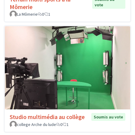
vote
Mômerie
La Mômerie
0
1
Studio multimédia au collège
Soumis au vote
college Arche du lude
0
1