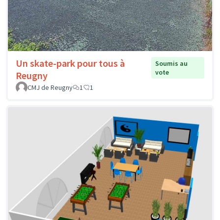
Un skate-park pour tous à
Soumis au
vote
Reugny
CMJ de Reugny
1
1