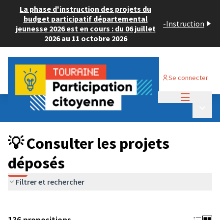
La phase d'instruction des projets du
budget participatif départemental
-
Instruction
jeunesse 2026 est en cours : du 06 juillet
2026 au 11 octobre 2026
Se connecter
Menu princi
Budget Participatif JEUNESSE 2024
/
Menu p
💡 Consulter les projets déposés
💡 Consulter les projets
déposés
Filtrer et rechercher
136 propositions