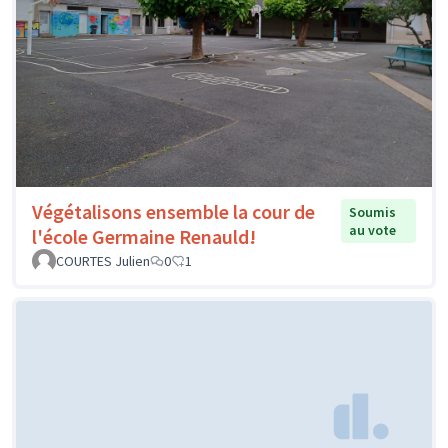
Végétalisons ensemble la cour de
Soumis
au vote
l'école Germaine Renauld!
COURTES Julien
0
1