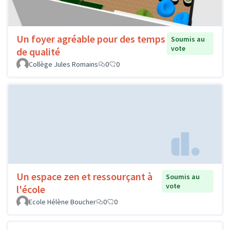
Un foyer agréable pour des temps
Soumis au
vote
de qualité
Collège Jules Romains
0
0
Un espace zen et ressourçant à
Soumis au
vote
l'école
Ecole Hélène Boucher
0
0