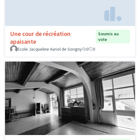
Une cour de récréation
Soumis au
vote
apaisante
Ecole Jacqueline Auriol de Sorigny
0
0