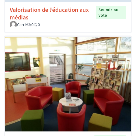
Valorisation de l’éducation aux
Soumis au
vote
médias
Carré
0
0