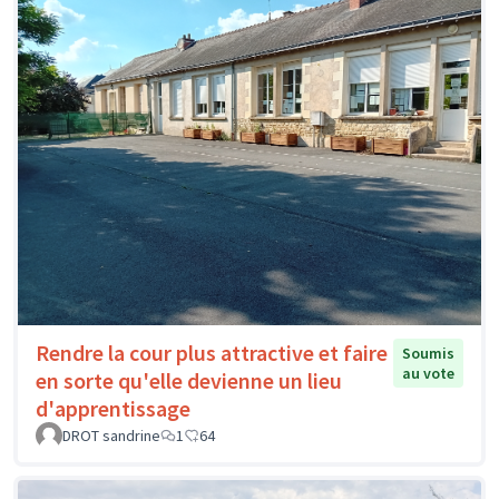
Rendre la cour plus attractive et faire
Soumis
au vote
en sorte qu'elle devienne un lieu
d'apprentissage
DROT sandrine
1
64