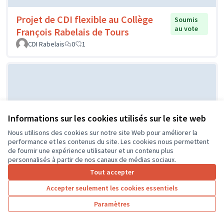
Projet de CDI flexible au Collège
Soumis
au vote
François Rabelais de Tours
CDI Rabelais
0
1
Informations sur les cookies utilisés sur le site web
Nous utilisons des cookies sur notre site Web pour améliorer la
performance et les contenus du site. Les cookies nous permettent
de fournir une expérience utilisateur et un contenu plus
Projet d'un city stade par le CME
Soumis au
personnalisés à partir de nos canaux de médias sociaux.
vote
de l'Île Bouchard
Tout accepter
IB
0
0
Accepter seulement les cookies essentiels
Paramètres