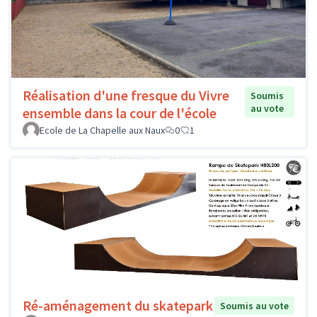
Réalisation d'une fresque du Vivre
Soumis
au vote
ensemble dans la cour de l'école
Ecole de La Chapelle aux Naux
0
1
Ré-aménagement du skatepark
Soumis au vote