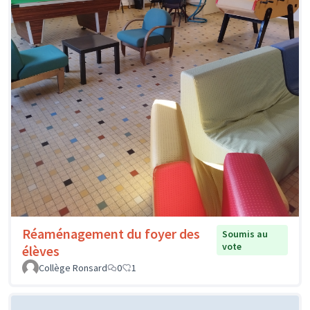
Réaménagement du foyer des
Soumis au
vote
élèves
Collège Ronsard
0
1