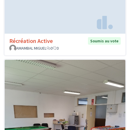
Récréation Active
Soumis au vote
AMAMBAL MIGUEL
0
0