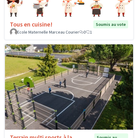
Tous en cuisine!
Soumis au vote
Ecole Maternelle Marceau Courier
0
1
Terrain multi sports à la
Soumis au