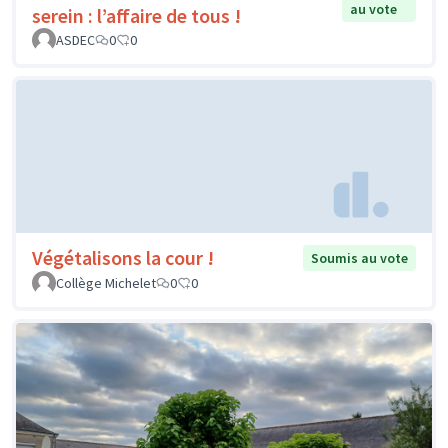
au vote
serein : l’affaire de tous !
ASDEC
0
0
Végétalisons la cour !
Soumis au vote
Collège Michelet
0
0