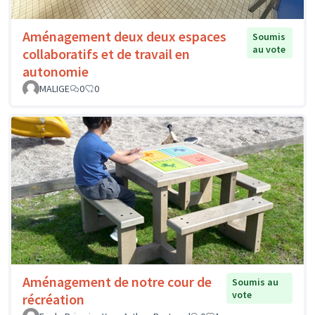
Aménagement deux deux espaces
Soumis
au vote
collaboratifs et de travail en
autonomie
MALIGE
0
0
Aménagement de notre cour de
Soumis au
vote
récréation