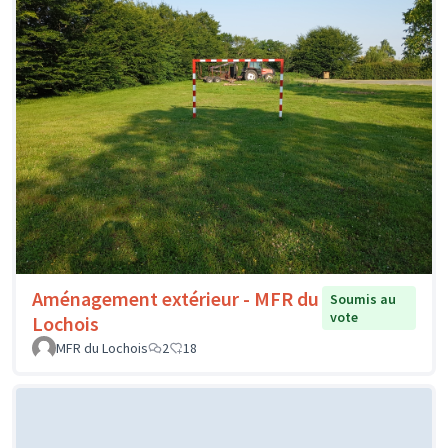
Aménagement extérieur - MFR du
Soumis au
vote
Lochois
MFR du Lochois
2
18