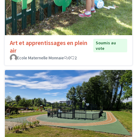
Art et apprentissages en plein
Soumis au
vote
air
Ecole Maternelle Monnaie
0
2