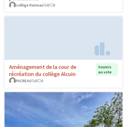
collège Rameau
0
0
Aménagement de la cour de
Soumis
au vote
récréation du collège Alcuin
PACREAU
0
0