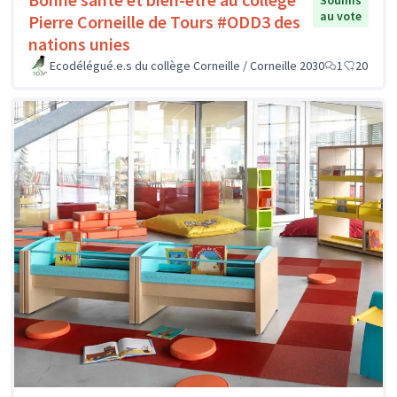
Soumis
au vote
Pierre Corneille de Tours #ODD3 des
nations unies
Ecodélégué.e.s du collège Corneille / Corneille 2030
1
20