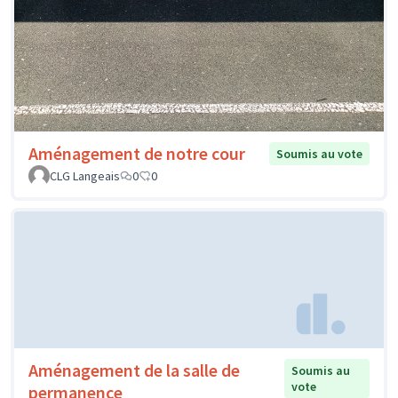
Aménagement de notre cour
Soumis au vote
CLG Langeais
0
0
Aménagement de la salle de
Soumis au
vote
permanence