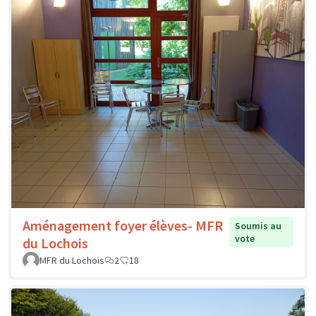
Aménagement foyer élèves- MFR
Soumis au
vote
du Lochois
MFR du Lochois
2
18