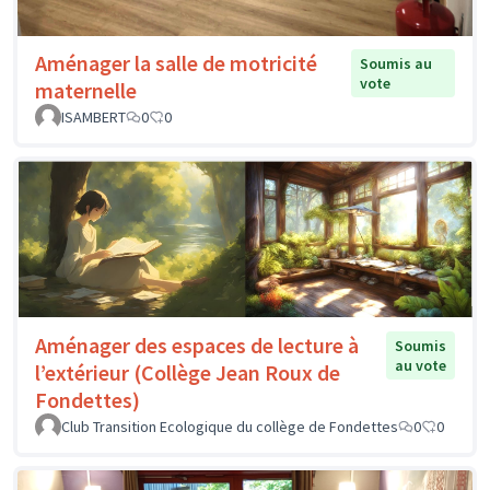
Aménager la salle de motricité
Soumis au
vote
maternelle
ISAMBERT
0
0
Aménager des espaces de lecture à
Soumis
au vote
l’extérieur (Collège Jean Roux de
Fondettes)
Club Transition Ecologique du collège de Fondettes
0
0