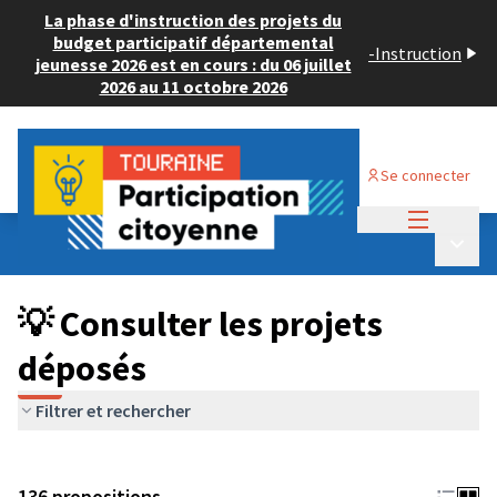
La phase d'instruction des projets du
budget participatif départemental
-
Instruction
jeunesse 2026 est en cours : du 06 juillet
2026 au 11 octobre 2026
Se connecter
Menu princi
Budget Participatif JEUNESSE 2024
/
Menu p
💡 Consulter les projets déposés
💡 Consulter les projets
déposés
Filtrer et rechercher
136 propositions