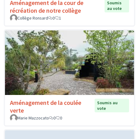
Aménagement de la cour de
Soumis
au vote
récréation de notre collège
Collège Ronsard
0
1
Aménagement de la coulée
Soumis au
vote
verte
Marie Mazzocato
0
0