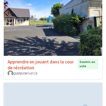
Apprendre en jouant dans la cour
Soumis au
vote
de récréation
QUENSON
0
0