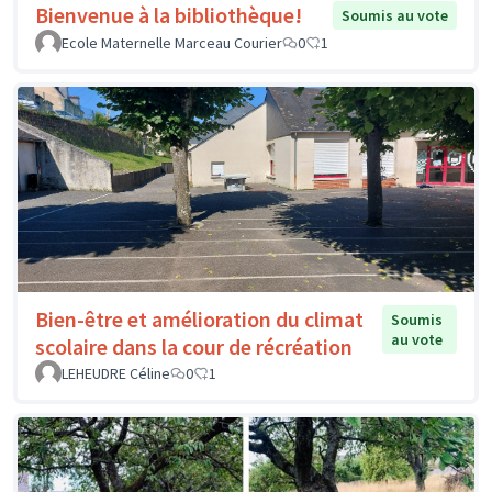
Bienvenue à la bibliothèque!
Soumis au vote
Ecole Maternelle Marceau Courier
0
1
Bien-être et amélioration du climat
Soumis
au vote
scolaire dans la cour de récréation
LEHEUDRE Céline
0
1