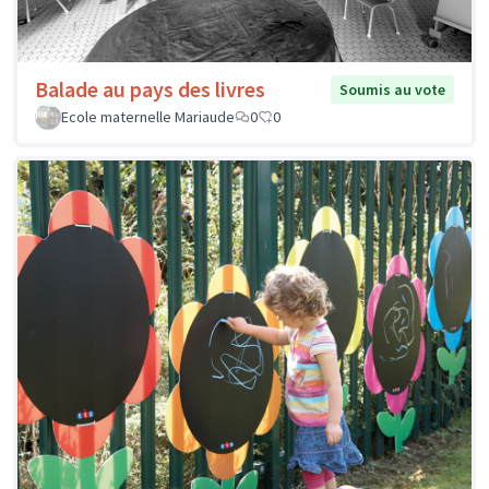
Balade au pays des livres
Soumis au vote
Ecole maternelle Mariaude
0
0