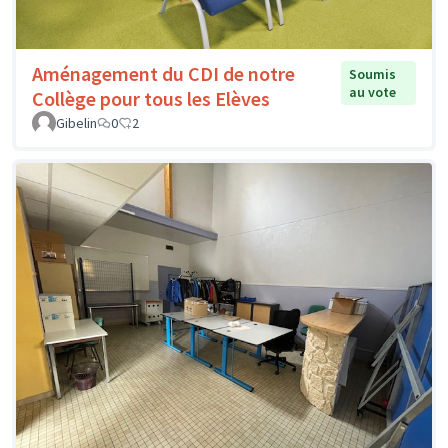
Aménagement du CDI de notre
Soumis
au vote
Collège pour tous les Elèves
Gibelin
0
2