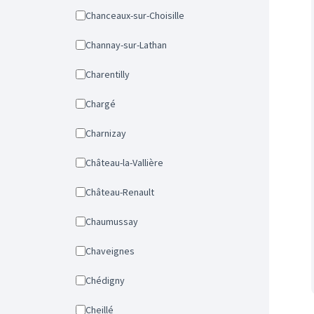
Chanceaux-sur-Choisille
Channay-sur-Lathan
Charentilly
Chargé
Charnizay
Château-la-Vallière
Château-Renault
Chaumussay
Chaveignes
Chédigny
Cheillé