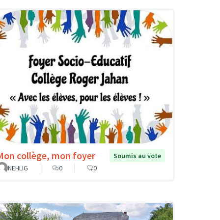
Mon collège, mon foyer
Soumis au vote
NEHLIG
0
0