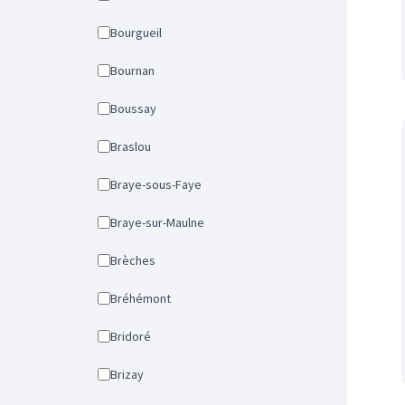
Bourgueil
Bournan
Boussay
Braslou
Braye-sous-Faye
Braye-sur-Maulne
Brèches
Bréhémont
Bridoré
Brizay