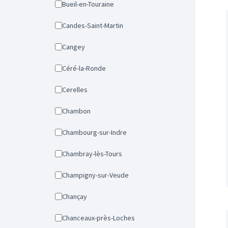
Bueil-en-Touraine
Candes-Saint-Martin
Cangey
Céré-la-Ronde
Cerelles
Chambon
Chambourg-sur-Indre
Chambray-lès-Tours
Champigny-sur-Veude
Chançay
Chanceaux-près-Loches