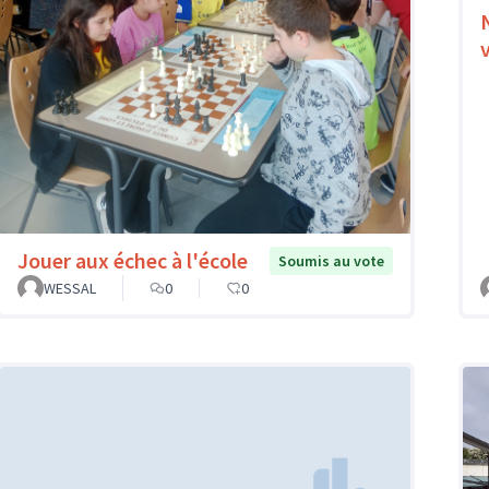
Jouer aux échec à l'école
Soumis au vote
WESSAL
0
0