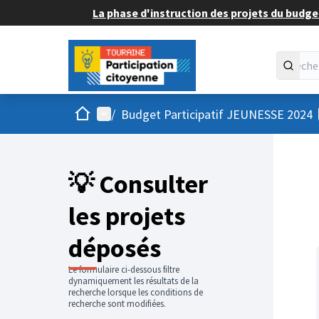
La phase d'instruction des projets du budget
Accueil
Menu principal
/
Budget Participatif JEUNESSE 2024
💡 Consulter
les projets
déposés
Le formulaire ci-dessous filtre
dynamiquement les résultats de la
recherche lorsque les conditions de
recherche sont modifiées.