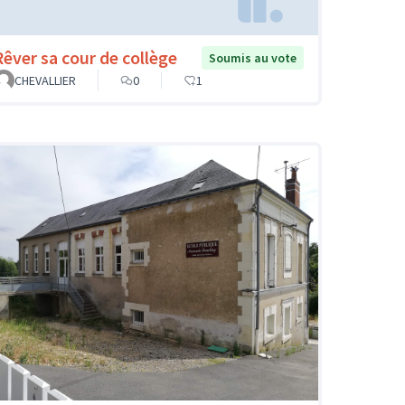
Rêver sa cour de collège
Soumis au vote
CHEVALLIER
0
1