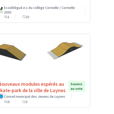
Ecodélégué.e.s du collège Corneille / Corneille
2030
1
10
Nouveaux modules espérés au
Soumis
au vote
skate-park de la ville de Luynes
Conseil municipal des Jeunes de Luynes
0
0