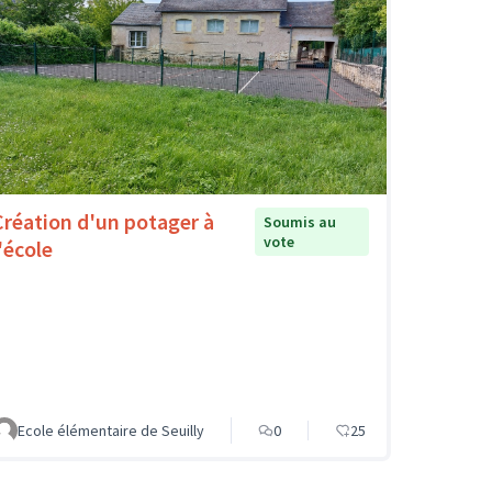
Création d'un potager à
Soumis au
vote
'école
Ecole élémentaire de Seuilly
0
25