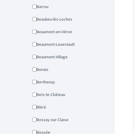
Barrou
Beaulieu-lès-Loches
Beaumont-en-Véron
Beaumont-Louestault
Beaumont-Village
Benais
Berthenay
Betz-le-Château
Bléré
Bossay-sur-Claise
Bossée