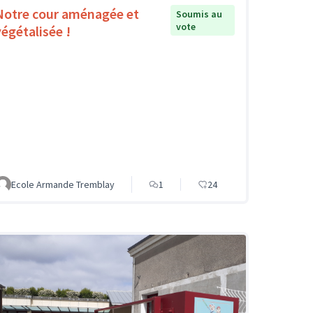
Notre cour aménagée et
Soumis au
vote
végétalisée !
Ecole Armande Tremblay
1
24