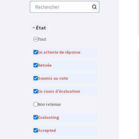
État
Tout
En attente de réponse
Retirée
Soumis au vote
En cours d'évaluation
Non retenue
Evaluating
Accepted