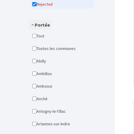
Rejected
Portée
Tout
Toutes les communes
Abilly
Ambillou
Amboise
Anché
Antogny-le-Tillac
Artannes-sur-Indre