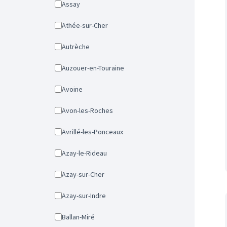
Assay
Athée-sur-Cher
Autrèche
Auzouer-en-Touraine
Avoine
Avon-les-Roches
Avrillé-les-Ponceaux
Azay-le-Rideau
Azay-sur-Cher
Azay-sur-Indre
Ballan-Miré