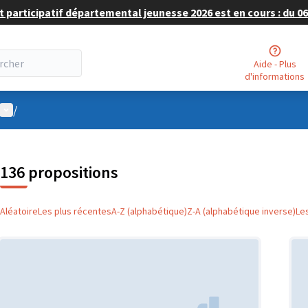
 participatif départemental jeunesse 2026 est en cours : du 06 
Aide - Plus
d'informations
Menu utilisateur
/
136 propositions
Aléatoire
Les plus récentes
A-Z (alphabétique)
Z-A (alphabétique inverse)
Le