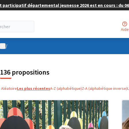
 participatif départemental jeunesse 2026 est en cours : du 06 
Aide
Menu utilisateur
/
136 propositions
Aléatoire
Les plus récentes
A-Z (alphabétique)
Z-A (alphabétique inverse)