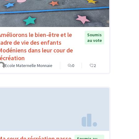
Améliorons le bien-être et le
Soumis
au vote
cadre de vie des enfants
Modéniens dans leur cour de
récréation
Ecole Maternelle Monnaie
0
2
Ma cour de récréation passe
Soumis au