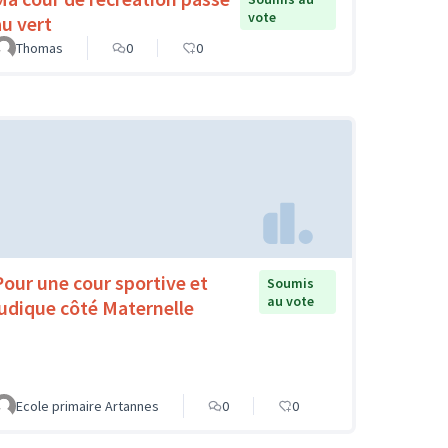
vote
au vert
Thomas
0
0
Pour une cour sportive et
Soumis
au vote
ludique côté Maternelle
Ecole primaire Artannes
0
0