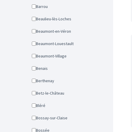
Barrou
Beaulieu-lès-Loches
Beaumont-en-Véron
Beaumont-Louestault
Beaumont-Village
Benais
Berthenay
Betz-le-Château
Bléré
Bossay-sur-Claise
Bossée