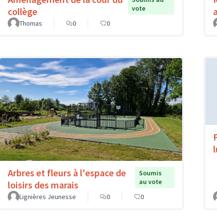
vote
collège
Thomas
0
0
Arbres et fleurs à l'espace de
Soumis
au vote
loisirs des marais
Lignières Jeunesse
0
0