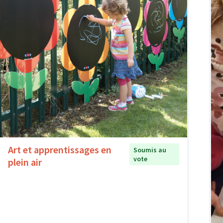
Art et apprentissages en
Soumis au
vote
plein air