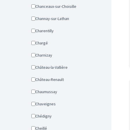
Chanceaux-sur-Choisille
Channay-sur-Lathan
Charentilly
Chargé
Charnizay
Château-la-Vallière
Château-Renault
Chaumussay
Chaveignes
Chédigny
Cheillé