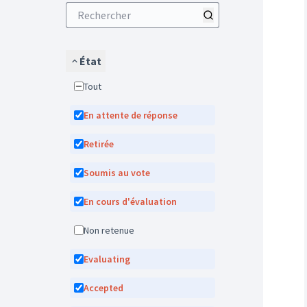
État
Tout
En attente de réponse
Retirée
Soumis au vote
En cours d'évaluation
Non retenue
Evaluating
Accepted