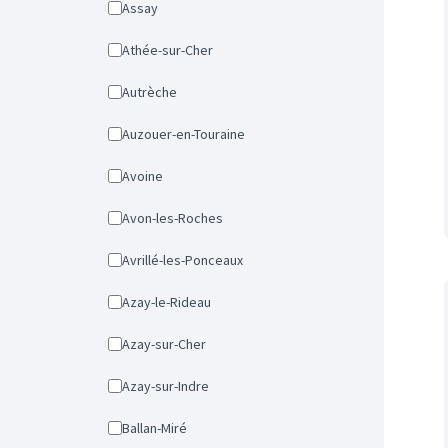
Assay
Athée-sur-Cher
Autrèche
Auzouer-en-Touraine
Avoine
Avon-les-Roches
Avrillé-les-Ponceaux
Azay-le-Rideau
Azay-sur-Cher
Azay-sur-Indre
Ballan-Miré