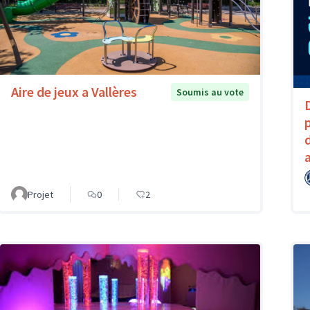
Aire de jeux a Vallères
Soumis au vote
Projet
0
2