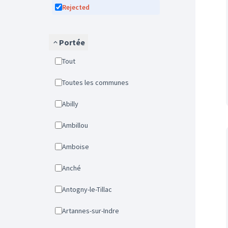
Rejected
Portée
Tout
Toutes les communes
Abilly
Ambillou
Amboise
Anché
Antogny-le-Tillac
Artannes-sur-Indre