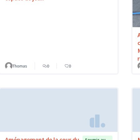
Thomas
0
0
Aménagement de la cour du
Soumis au