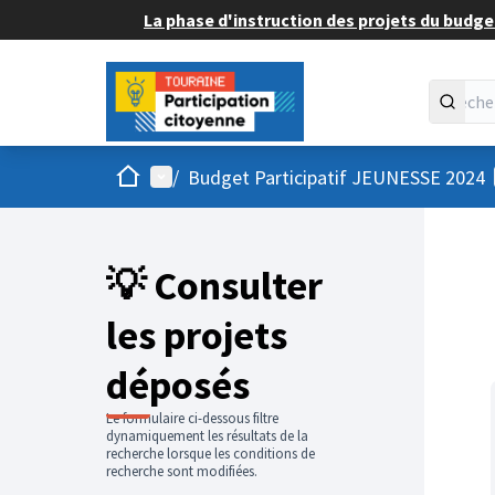
La phase d'instruction des projets du budget
Accueil
Menu principal
/
Budget Participatif JEUNESSE 2024
💡 Consulter
les projets
déposés
Le formulaire ci-dessous filtre
dynamiquement les résultats de la
recherche lorsque les conditions de
recherche sont modifiées.