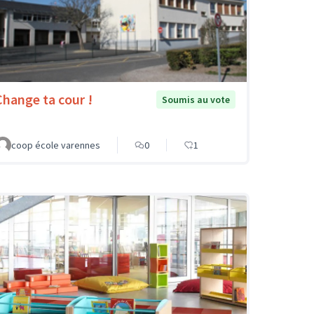
Change ta cour !
Soumis au vote
coop école varennes
0
1