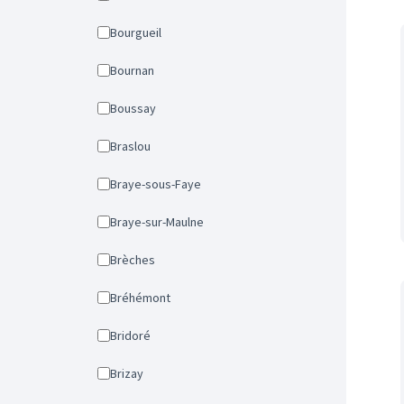
Bourgueil
Bournan
Boussay
Braslou
Braye-sous-Faye
Braye-sur-Maulne
Brèches
Bréhémont
Bridoré
Brizay