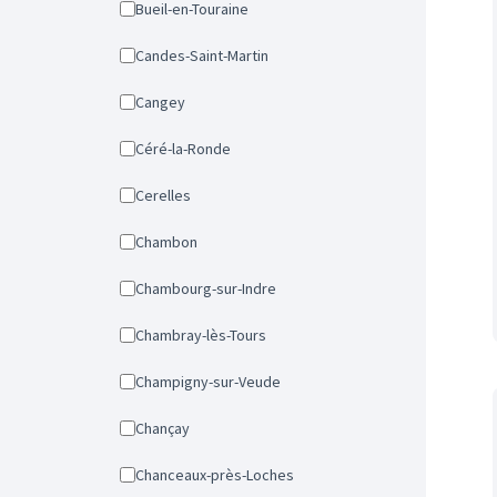
Bueil-en-Touraine
Candes-Saint-Martin
Cangey
Céré-la-Ronde
Cerelles
Chambon
Chambourg-sur-Indre
Chambray-lès-Tours
Champigny-sur-Veude
Chançay
Chanceaux-près-Loches