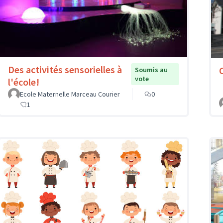
Des activités sensorielles à
Soumis au
vote
l'école!
Ecole Maternelle Marceau Courier
0
1