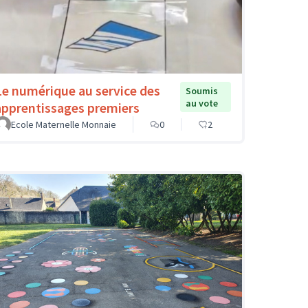
Le numérique au service des
Soumis
au vote
apprentissages premiers
Ecole Maternelle Monnaie
0
2