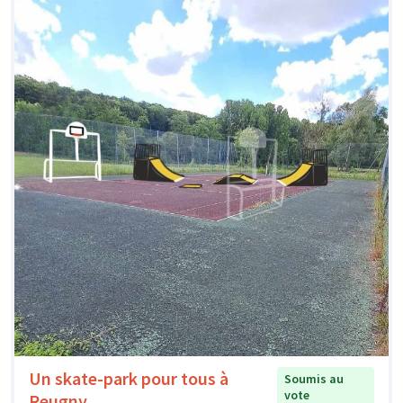
Un skate-park pour tous à
Soumis au
vote
Reugny