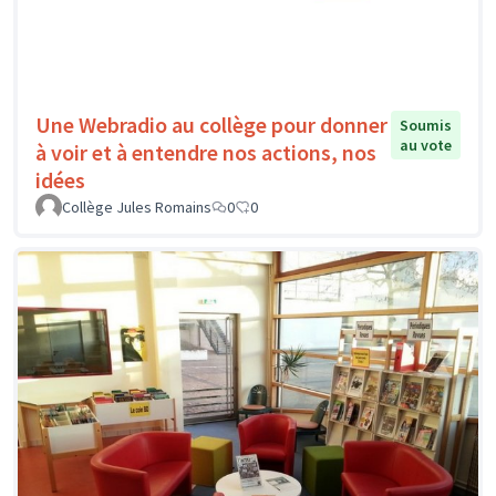
Une Webradio au collège pour donner
Soumis
au vote
à voir et à entendre nos actions, nos
idées
Collège Jules Romains
0
0