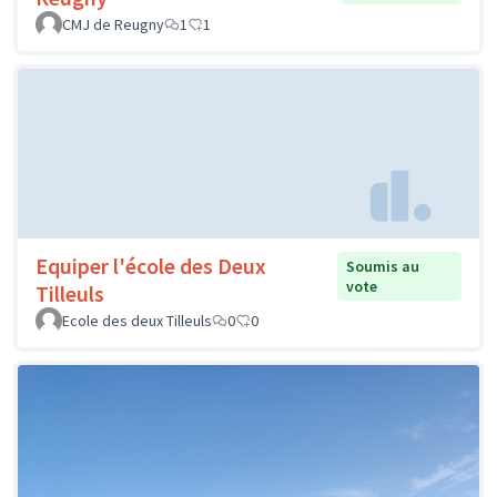
CMJ de Reugny
1
1
Equiper l'école des Deux
Soumis au
vote
Tilleuls
Ecole des deux Tilleuls
0
0