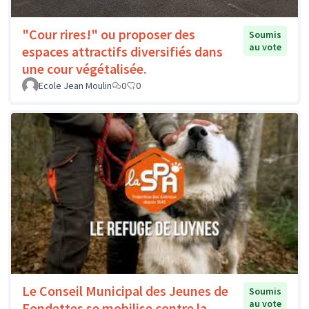
"Cour rires!" ou proposer des
Soumis
au vote
espaces attractifs diversifiés dans
une cour végétalisée.
Ecole Jean Moulin
0
0
Le Conseil Municipal des Jeunes de
Soumis
au vote
Fondettes se mobilise contre la