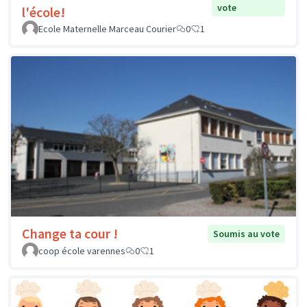
vote
l'école!
Ecole Maternelle Marceau Courier
0
1
Change ta cour !
Soumis au vote
coop école varennes
0
1