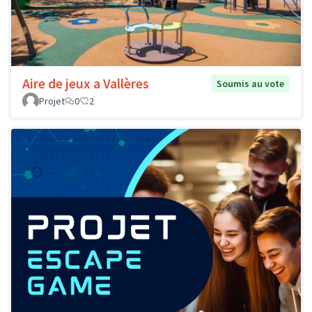
Aire de jeux a Vallères
Soumis au vote
Projet
0
2