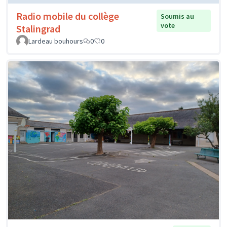
Radio mobile du collège
Soumis au
vote
Stalingrad
Lardeau bouhours
0
0