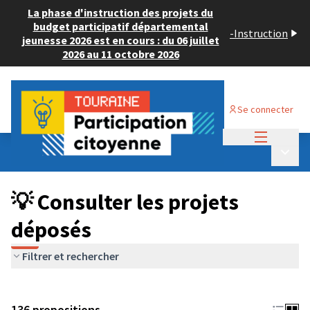
La phase d'instruction des projets du
budget participatif départemental
-
Instruction
jeunesse 2026 est en cours : du 06 juillet
2026 au 11 octobre 2026
Se connecter
Menu princi
Budget Participatif JEUNESSE 2024
/
Menu p
💡 Consulter les projets déposés
💡 Consulter les projets
déposés
Filtrer et rechercher
136 propositions