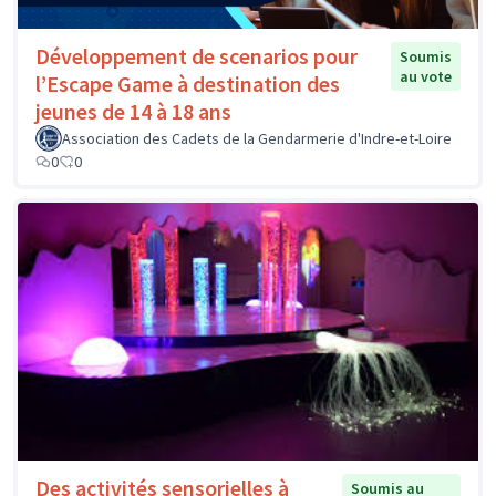
Développement de scenarios pour
Soumis
au vote
l’Escape Game à destination des
jeunes de 14 à 18 ans
Association des Cadets de la Gendarmerie d'Indre-et-Loire
0
0
Des activités sensorielles à
Soumis au