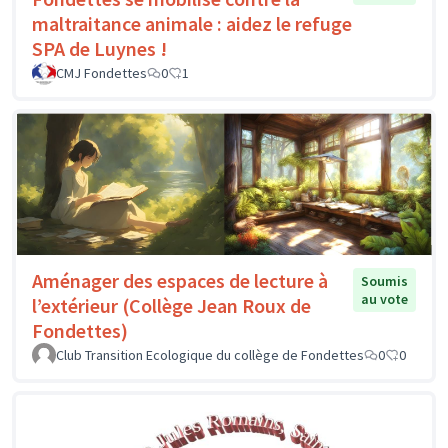
maltraitance animale : aidez le refuge
SPA de Luynes !
CMJ Fondettes
0
1
Aménager des espaces de lecture à
Soumis
au vote
l’extérieur (Collège Jean Roux de
Fondettes)
Club Transition Ecologique du collège de Fondettes
0
0