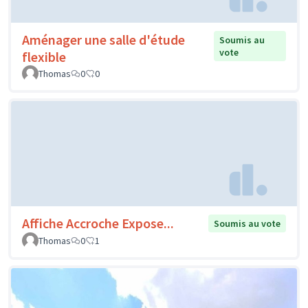
Aménager une salle d'étude
Soumis au
vote
flexible
Thomas
0
0
Affiche Accroche Expose...
Soumis au vote
Thomas
0
1