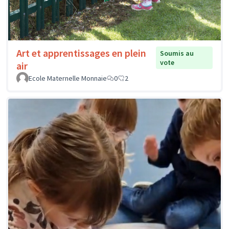
Art et apprentissages en plein
Soumis au
vote
air
Ecole Maternelle Monnaie
0
2