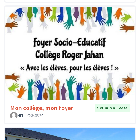
Mon collège, mon foyer
Soumis au vote
NEHLIG
0
0