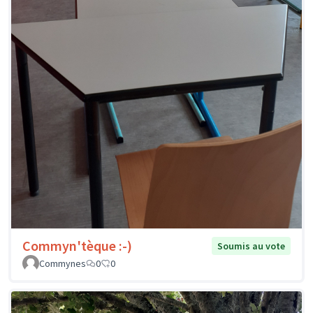
Commyn'tèque :-)
Soumis au vote
Commynes
0
0