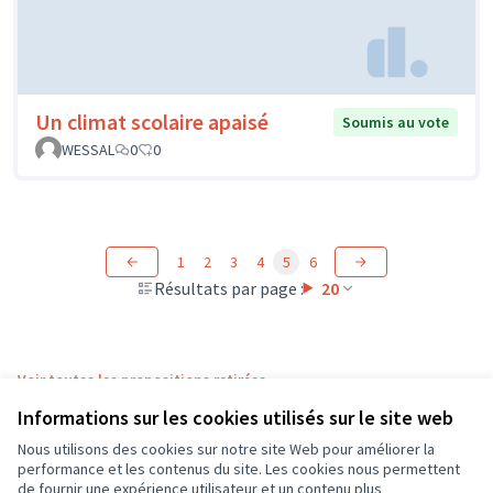
Un climat scolaire apaisé
Soumis au vote
WESSAL
0
0
1
2
3
4
5
6
Résultats par page :
20
Voir toutes les propositions retirées
Informations sur les cookies utilisés sur le site web
Nous utilisons des cookies sur notre site Web pour améliorer la
Conditions d'utilisation
performance et les contenus du site. Les cookies nous permettent
Paramètres des cookies
de fournir une expérience utilisateur et un contenu plus
CD37 sur X
CD37 sur Facebook
CD37 sur Instagram
CD37 sur YouTube