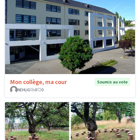
Mon collège, ma cour
Soumis au vote
NEHLIG
0
0