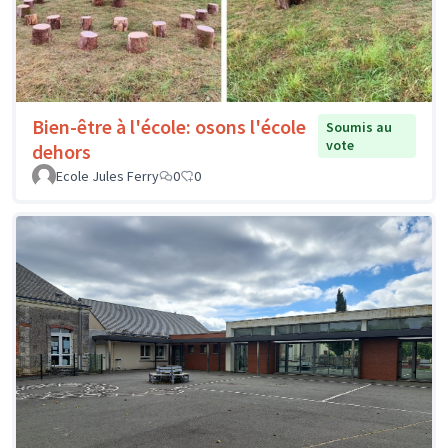
Bien-être à l'école: osons l'école
Soumis au
vote
dehors
Ecole Jules Ferry
0
0