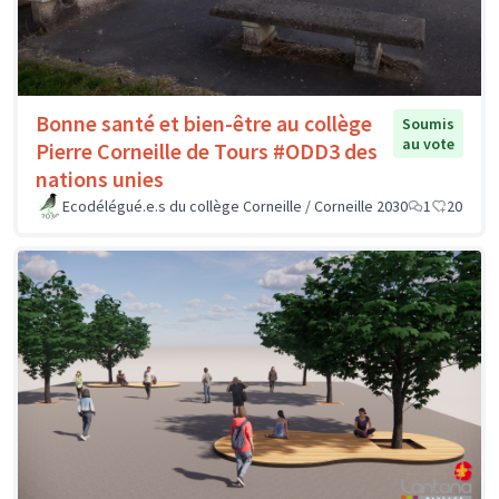
Bonne santé et bien-être au collège
Soumis
au vote
Pierre Corneille de Tours #ODD3 des
nations unies
Ecodélégué.e.s du collège Corneille / Corneille 2030
1
20