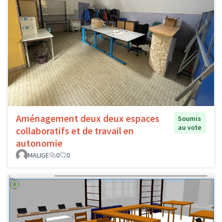
Aménagement deux deux espaces
Soumis
au vote
collaboratifs et de travail en
autonomie
MALIGE
0
0