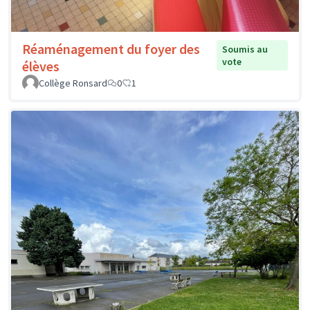
Réaménagement du foyer des
Soumis au
vote
élèves
Collège Ronsard
0
1