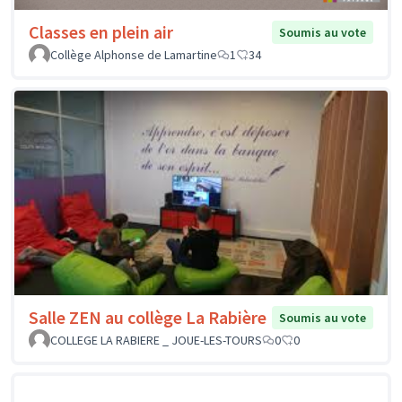
Classes en plein air
Soumis au vote
Collège Alphonse de Lamartine
1
34
Salle ZEN au collège La Rabière
Soumis au vote
COLLEGE LA RABIERE _ JOUE-LES-TOURS
0
0