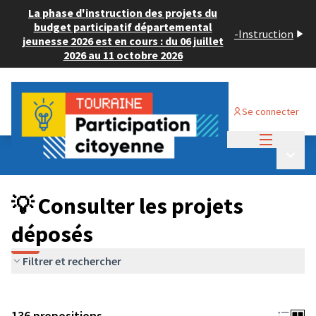
La phase d'instruction des projets du
budget participatif départemental
-
Instruction
jeunesse 2026 est en cours : du 06 juillet
2026 au 11 octobre 2026
Se connecter
Menu princi
Budget Participatif JEUNESSE 2024
/
Menu p
💡 Consulter les projets déposés
💡 Consulter les projets
déposés
Filtrer et rechercher
136 propositions