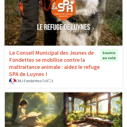
Le Conseil Municipal des Jeunes de
Soumis
au vote
Fondettes se mobilise contre la
maltraitance animale : aidez le refuge
SPA de Luynes !
CMJ Fondettes
0
1