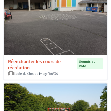
Réenchanter les cours de
Soumis au
vote
récréation
Ecole du Clos de imagr
0
0