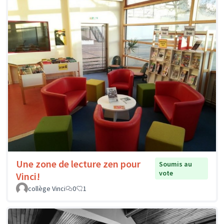
Une zone de lecture zen pour
Soumis au
vote
Vinci!
collège Vinci
0
1