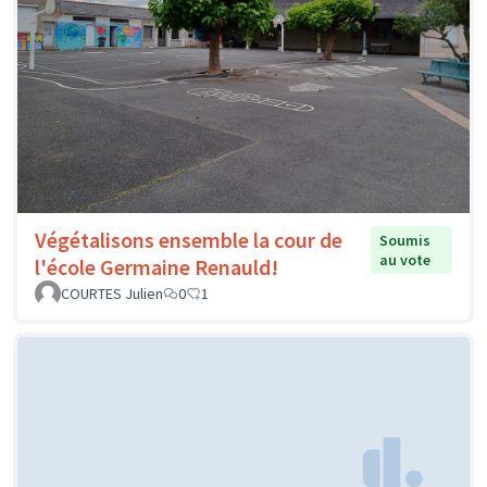
Végétalisons ensemble la cour de
Soumis
au vote
l'école Germaine Renauld!
COURTES Julien
0
1