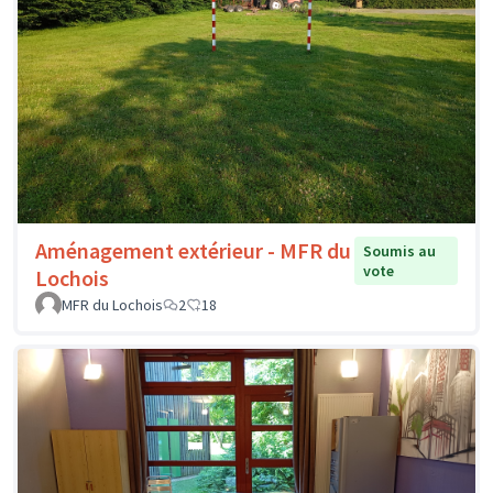
Aménagement extérieur - MFR du
Soumis au
vote
Lochois
MFR du Lochois
2
18