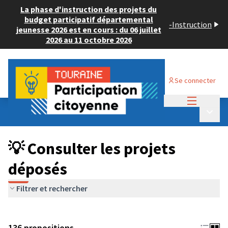
La phase d'instruction des projets du
budget participatif départemental
-
Instruction
jeunesse 2026 est en cours : du 06 juillet
2026 au 11 octobre 2026
Se connecter
Menu princi
Budget Participatif JEUNESSE 2024
/
Menu p
💡 Consulter les projets déposés
💡 Consulter les projets
déposés
Filtrer et rechercher
136 propositions