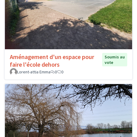
Aménagement d'un espace pour
Soumis au
vote
faire l'école dehors
Lorent-attia Emma
0
0