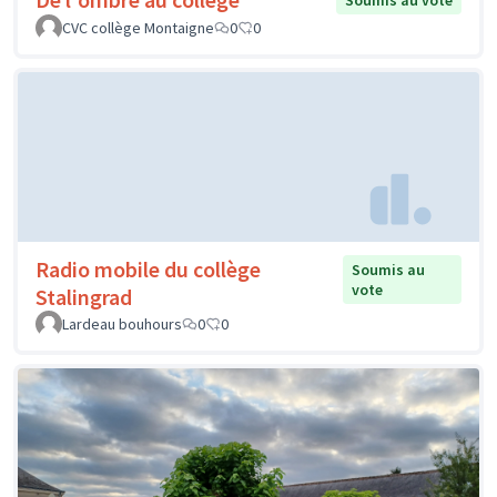
Soumis au vote
CVC collège Montaigne
0
0
Radio mobile du collège
Soumis au
vote
Stalingrad
Lardeau bouhours
0
0