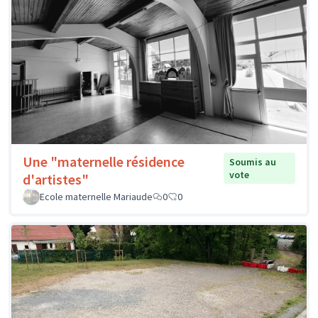
Une "maternelle résidence
Soumis au
vote
d'artistes"
Ecole maternelle Mariaude
0
0