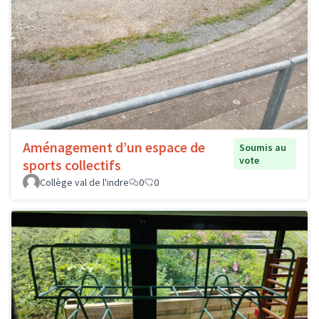
Aménagement d’un espace de
Soumis au
vote
sports collectifs
Collège val de l'indre
0
0