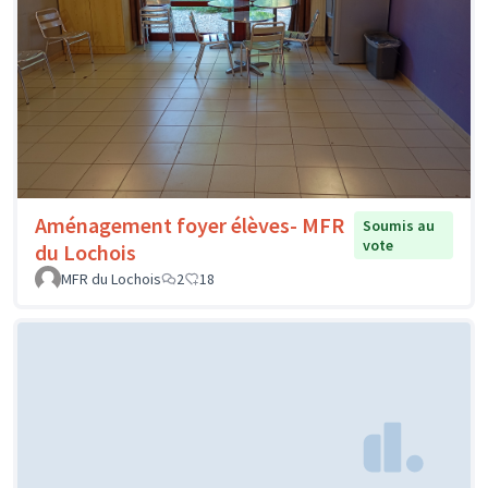
Aménagement foyer élèves- MFR
Soumis au
vote
du Lochois
MFR du Lochois
2
18