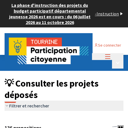
La phase d'instruction des projets du
budget participatif départemental
-
Instruction
jeunesse 2026 est en cours : du 06 juillet
2026 au 11 octobre 2026
Se connecter
Menu princi
Budget Participatif JEUNESSE 2024
/
Menu p
💡 Consulter les projets déposés
💡 Consulter les projets
déposés
Filtrer et rechercher
136 propositions