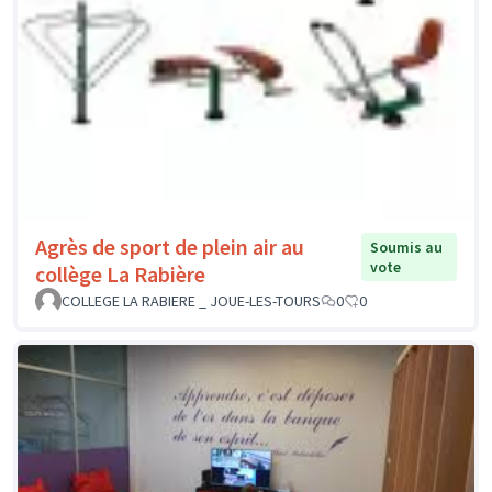
Agrès de sport de plein air au
Soumis au
vote
collège La Rabière
COLLEGE LA RABIERE _ JOUE-LES-TOURS
0
0