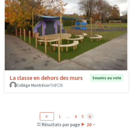
La classe en dehors des murs
Soumis au vote
Collège Montrésor
0
0
1
…
4
5
6
Résultats par page :
20