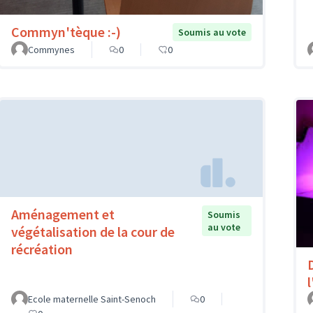
Commyn'tèque :-)
Soumis au vote
Commynes
0
0
Aménagement et
Soumis
au vote
végétalisation de la cour de
récréation
l
Ecole maternelle Saint-Senoch
0