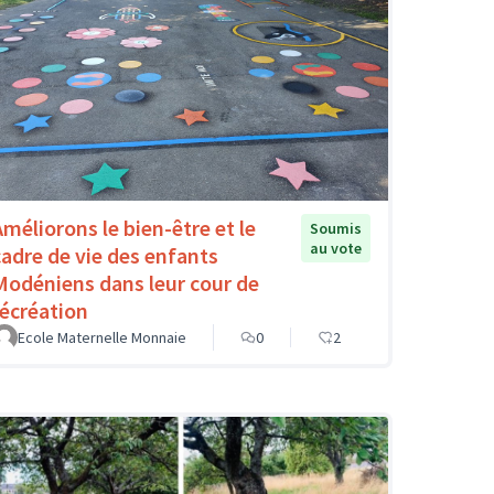
Améliorons le bien-être et le
Soumis
au vote
cadre de vie des enfants
Modéniens dans leur cour de
récréation
Ecole Maternelle Monnaie
0
2