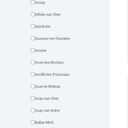
Assay
Athée-sur-Cher
Autrèche
Auzouer-en-Touraine
Avoine
Avon-les-Roches
Avrillé-les-Ponceaux
Azay-le-Rideau
Azay-sur-Cher
Azay-sur-Indre
Ballan-Miré