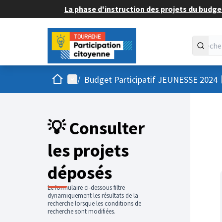
La phase d'instruction des projets du budget
Accueil
Menu principal
/
Budget Participatif JEUNESSE 2024
💡 Consulter
les projets
déposés
Le formulaire ci-dessous filtre
dynamiquement les résultats de la
recherche lorsque les conditions de
recherche sont modifiées.