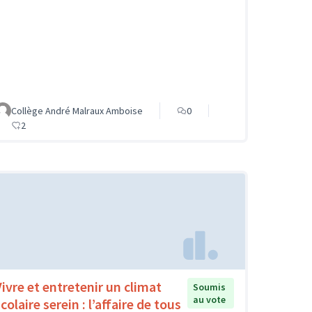
Collège André Malraux Amboise
0
2
Vivre et entretenir un climat
Soumis
au vote
colaire serein : l’affaire de tous