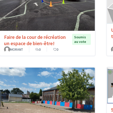
Faire de la cour de récréation
Soumis
au vote
un espace de bien-être!
MORANT
0
0