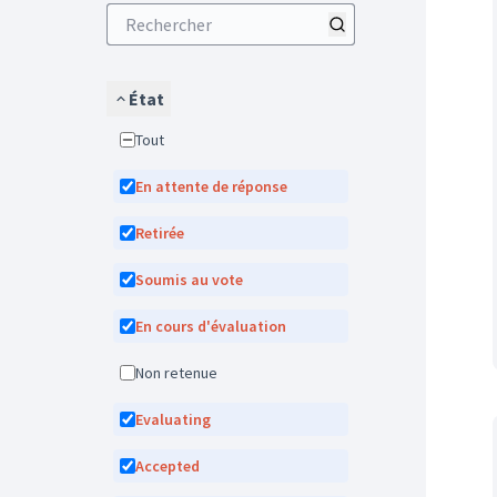
État
Tout
En attente de réponse
Retirée
Soumis au vote
En cours d'évaluation
Non retenue
Evaluating
Accepted