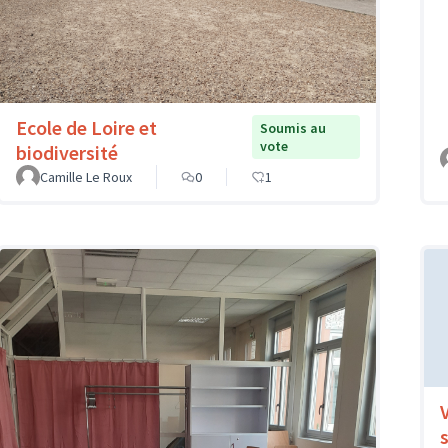
Ecole de Loire et
Soumis au
vote
biodiversité
Camille Le Roux
0
1
s