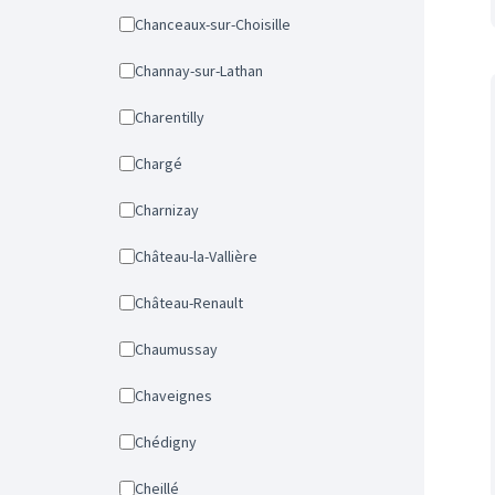
Chanceaux-sur-Choisille
Channay-sur-Lathan
Charentilly
Chargé
Charnizay
Château-la-Vallière
Château-Renault
Chaumussay
Chaveignes
Chédigny
Cheillé