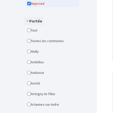
Rejected
Portée
Tout
Toutes les communes
Abilly
Ambillou
Amboise
Anché
Antogny-le-Tillac
Artannes-sur-Indre