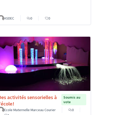
ASDEC
0
0
Des activités sensorielles à
Soumis au
vote
'école!
Ecole Maternelle Marceau Courier
0