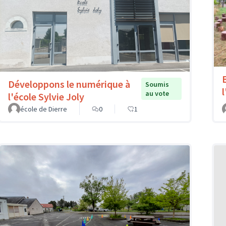
Développons le numérique à
Soumis
au vote
l'école Sylvie Joly
école de Dierre
0
1