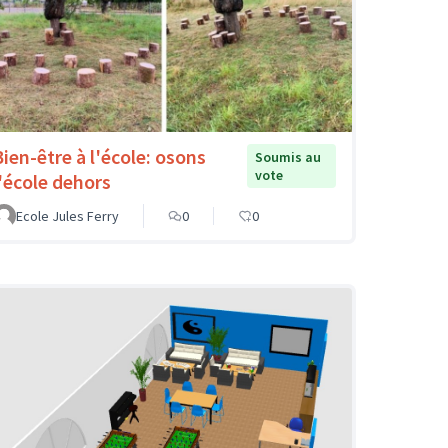
Bien-être à l'école: osons
Soumis au
vote
l'école dehors
Ecole Jules Ferry
0
0