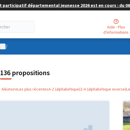
 participatif départemental jeunesse 2026 est en cours : du 06 
Aide - Plus
d'informations
Menu utilisateur
/
136 propositions
Aléatoire
Les plus récentes
A-Z (alphabétique)
Z-A (alphabétique inverse)
L