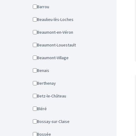
Barrou
Beaulieu-lès-Loches
Beaumont-en-Véron
Beaumont-Louestault
Beaumont-Village
Benais
Berthenay
Betz-le-Château
Bléré
Bossay-sur-Claise
Bossée