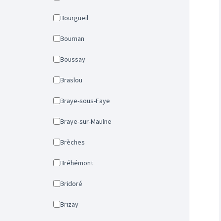
Bourgueil
Bournan
Boussay
Braslou
Braye-sous-Faye
Braye-sur-Maulne
Brèches
Bréhémont
Bridoré
Brizay