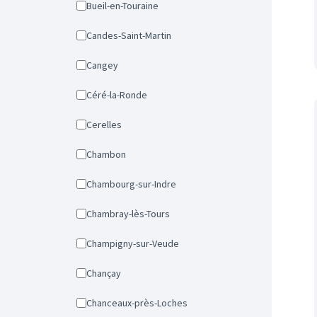
Bueil-en-Touraine
Candes-Saint-Martin
Cangey
Céré-la-Ronde
Cerelles
Chambon
Chambourg-sur-Indre
Chambray-lès-Tours
Champigny-sur-Veude
Chançay
Chanceaux-près-Loches