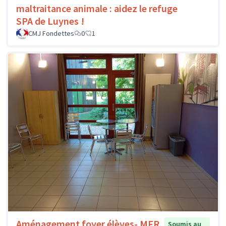
maltraitance animale : aidez le refuge
SPA de Luynes !
CMJ Fondettes
0
1
Aménagement foyer élèves- MFR
Soumis au