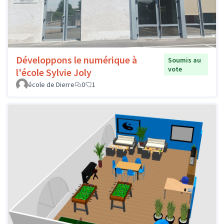
Développons le numérique à
Soumis au
vote
l'école Sylvie Joly
école de Dierre
0
1