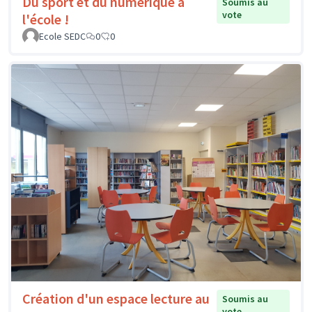
Du sport et du numérique à
Soumis au
vote
l'école !
Ecole SEDC
0
0
Création d'un espace lecture au
Soumis au
vote