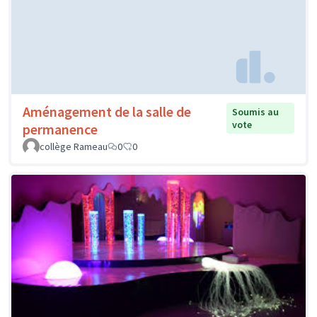
Aménagement de la salle de
Soumis au
vote
permanence
collège Rameau
0
0