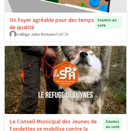
Un foyer agréable pour des temps
Soumis au
vote
de qualité
Collège Jules Romains
0
0
Le Conseil Municipal des Jeunes de
Soumis
au vote
Fondettes se mobilise contre la