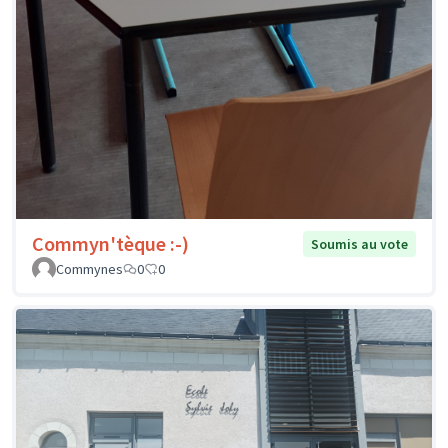
Commyn'tèque :-)
Soumis au vote
Commynes
0
0