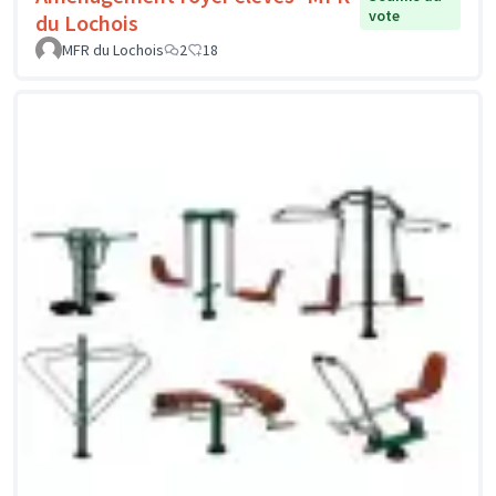
vote
du Lochois
MFR du Lochois
2
18