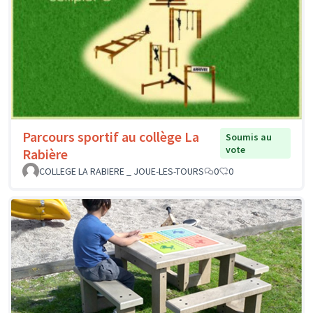
Parcours sportif au collège La
Soumis au
vote
Rabière
COLLEGE LA RABIERE _ JOUE-LES-TOURS
0
0