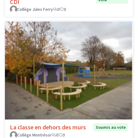
CDI
Collège Jules Ferry
0
0
La classe en dehors des murs
Soumis au vote
Collège Montrésor
0
0