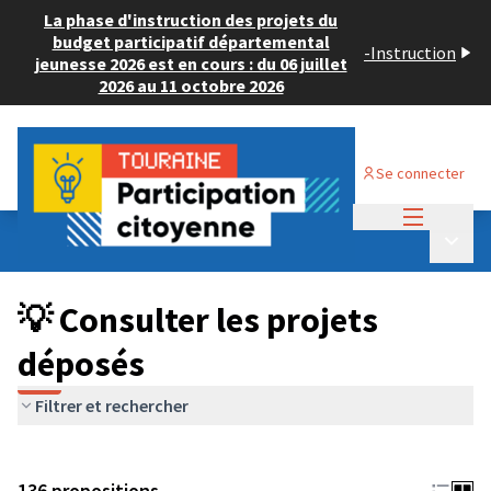
La phase d'instruction des projets du
budget participatif départemental
-
Instruction
jeunesse 2026 est en cours : du 06 juillet
2026 au 11 octobre 2026
Se connecter
Menu princi
Budget Participatif JEUNESSE 2024
/
Menu p
💡 Consulter les projets déposés
💡 Consulter les projets
déposés
Filtrer et rechercher
136 propositions