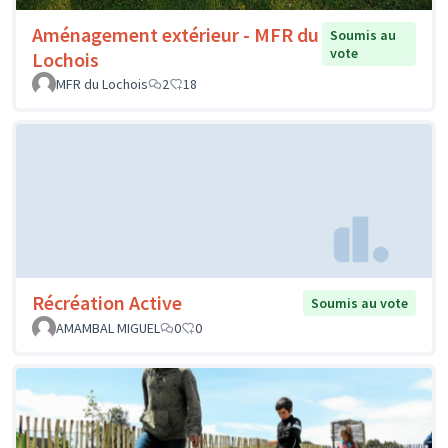
Aménagement extérieur - MFR du
Soumis au
vote
Lochois
MFR du Lochois
2
18
Récréation Active
Soumis au vote
AMAMBAL MIGUEL
0
0