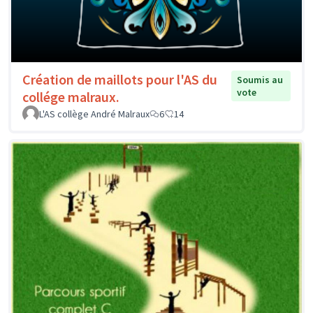
Création de maillots pour l'AS du
Soumis au
vote
collége malraux.
L'AS collège André Malraux
6
14