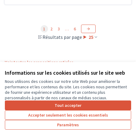
1
2
3
…
6
Résultats par page :
25
Voir toutes les propositions retirées
Informations sur les cookies utilisés sur le site web
Nous utilisons des cookies sur notre site Web pour améliorer la
Conditions d'utilisation
performance et les contenus du site. Les cookies nous permettent
Paramètres des cookies
de fournir une expérience utilisateur et un contenu plus
CD37 sur X
CD37 sur Facebook
CD37 sur Instagram
CD37 sur YouTube
personnalisés à partir de nos canaux de médias sociaux.
(Lien externe)
(Lien externe)
(Lien externe)
(Lien externe)
Tout accepter
Accepter seulement les cookies essentiels
Licence Cre
(Lien extern
Paramètres
(Lien externe)
Site réalisé grâce au
logiciel libre Decidim
.
(Lien externe)