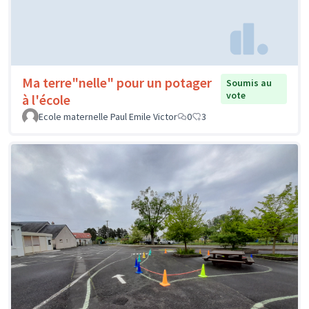
Ma terre"nelle" pour un potager
Soumis au
vote
à l'école
Ecole maternelle Paul Emile Victor
0
3