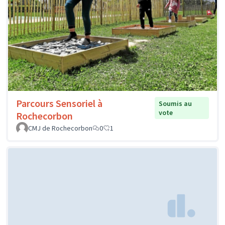
Parcours Sensoriel à
Soumis au
vote
Rochecorbon
CMJ de Rochecorbon
0
1