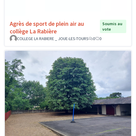
Agrès de sport de plein air au
Soumis au
vote
collège La Rabière
COLLEGE LA RABIERE _ JOUE-LES-TOURS
0
0