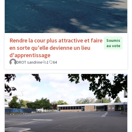
Rendre la cour plus attractive et faire
Soumis
au vote
en sorte qu'elle devienne un lieu
d'apprentissage
DROT sandrine
1
64