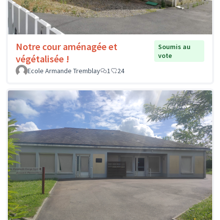
Notre cour aménagée et
Soumis au
vote
végétalisée !
Ecole Armande Tremblay
1
24