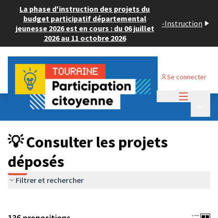
La phase d'instruction des projets du
budget participatif départemental
-
Instruction
jeunesse 2026 est en cours : du 06 juillet
2026 au 11 octobre 2026
Se connecter
Menu princi
Budget Participatif JEUNESSE 2024
/
Menu p
💡 Consulter les projets déposés
💡 Consulter les projets
déposés
Filtrer et rechercher
136 propositions