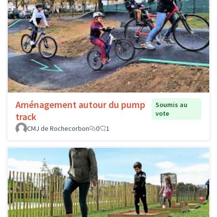
Aménagement autour du pump
Soumis au
vote
track
CMJ de Rochecorbon
0
1