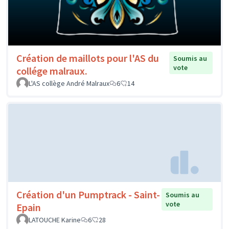
Création de maillots pour l'AS du
Soumis au
vote
collége malraux.
L'AS collège André Malraux
6
14
Création d'un Pumptrack - Saint-
Soumis au
vote
Epain
LATOUCHE Karine
6
28