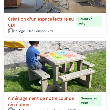
Création d'un espace lecture au
Soumis au
vote
CDI
Collège Jules Ferry
0
0
Aménagement de notre cour de
Soumis au
vote
récréation