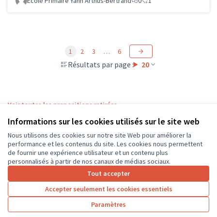
Ecole Primaire Yann Arthus-Bertrand
0
1
1
2
3
…
6
Résultats par page :
20
Voir toutes les propositions retirées
Informations sur les cookies utilisés sur le site web
Nous utilisons des cookies sur notre site Web pour améliorer la
Conditions d'utilisation
performance et les contenus du site. Les cookies nous permettent
Paramètres des cookies
de fournir une expérience utilisateur et un contenu plus
CD37 sur X
CD37 sur Facebook
CD37 sur Instagram
CD37 sur YouTube
personnalisés à partir de nos canaux de médias sociaux.
(Lien externe)
(Lien externe)
(Lien externe)
(Lien externe)
Tout accepter
Accepter seulement les cookies essentiels
Licence Cre
(Lien extern
Paramètres
(Lien externe)
Site réalisé grâce au
logiciel libre Decidim
.
(Lien externe)