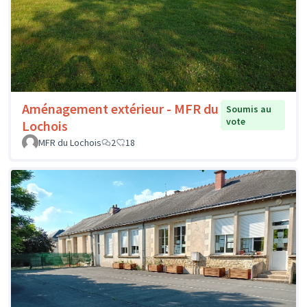
Aménagement extérieur - MFR du
Soumis au
vote
Lochois
MFR du Lochois
2
18