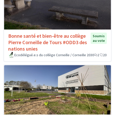
Bonne santé et bien-être au collège
Soumis
au vote
Pierre Corneille de Tours #ODD3 des
nations unies
Ecodélégué.e.s du collège Corneille / Corneille 2030
1
20