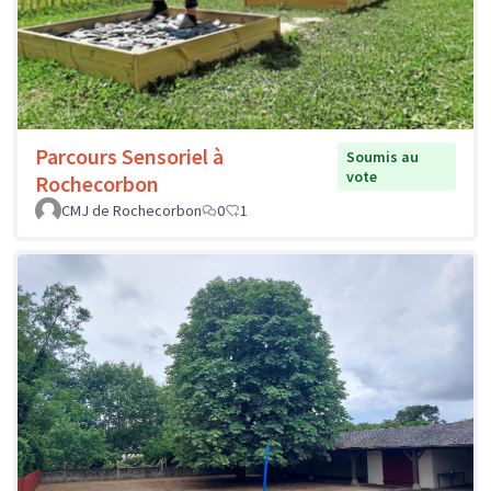
Parcours Sensoriel à
Soumis au
vote
Rochecorbon
CMJ de Rochecorbon
0
1