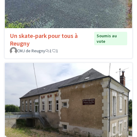
Un skate-park pour tous à
Soumis au
vote
Reugny
CMJ de Reugny
1
1