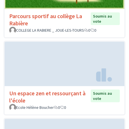
Parcours sportif au collège La
Soumis au
vote
Rabière
COLLEGE LA RABIERE _ JOUE-LES-TOURS
0
0
Un espace zen et ressourçant à
Soumis au
vote
l'école
Ecole Hélène Boucher
0
0