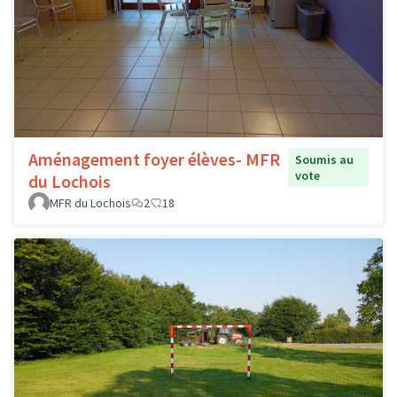
Aménagement foyer élèves- MFR
Soumis au
vote
du Lochois
MFR du Lochois
2
18