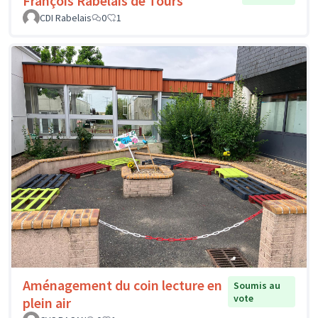
François Rabelais de Tours
CDI Rabelais
0
1
Aménagement du coin lecture en
Soumis au
vote
plein air