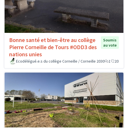
Bonne santé et bien-être au collège
Soumis
au vote
Pierre Corneille de Tours #ODD3 des
nations unies
Ecodélégué.e.s du collège Corneille / Corneille 2030
1
20