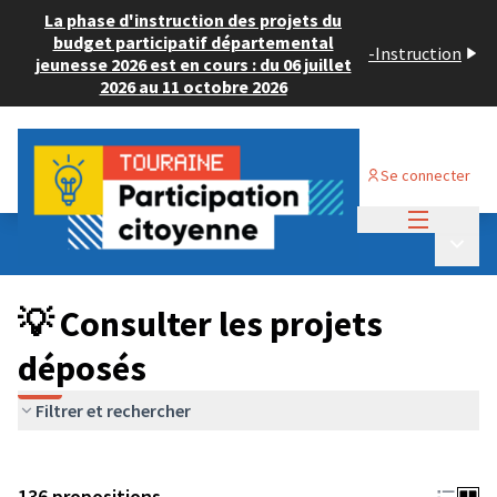
La phase d'instruction des projets du
budget participatif départemental
-
Instruction
jeunesse 2026 est en cours : du 06 juillet
2026 au 11 octobre 2026
Se connecter
Menu princi
Budget Participatif JEUNESSE 2024
/
Menu p
💡 Consulter les projets déposés
💡 Consulter les projets
déposés
Filtrer et rechercher
136 propositions