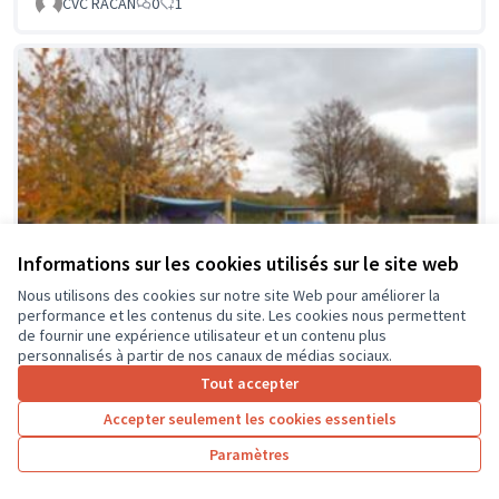
CVC RACAN
0
1
Informations sur les cookies utilisés sur le site web
Nous utilisons des cookies sur notre site Web pour améliorer la
performance et les contenus du site. Les cookies nous permettent
de fournir une expérience utilisateur et un contenu plus
personnalisés à partir de nos canaux de médias sociaux.
Tout accepter
Accepter seulement les cookies essentiels
La classe en dehors des murs
Soumis au vote
Paramètres
Collège Montrésor
0
0