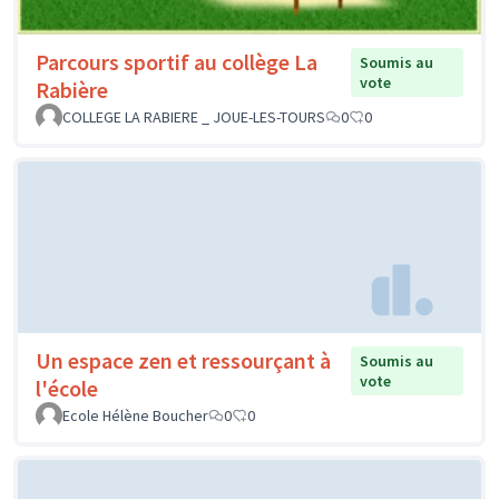
Parcours sportif au collège La
Soumis au
vote
Rabière
COLLEGE LA RABIERE _ JOUE-LES-TOURS
0
0
Un espace zen et ressourçant à
Soumis au
vote
l'école
Ecole Hélène Boucher
0
0