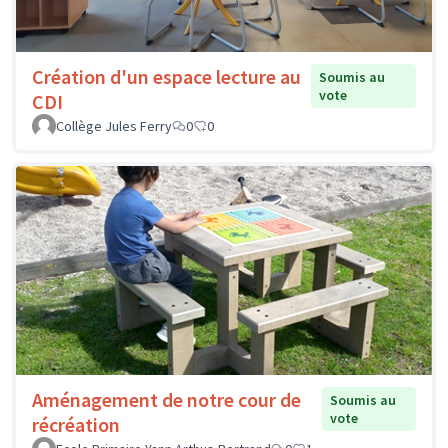
Création d'un espace lecture au
Soumis au
vote
CDI
Collège Jules Ferry
0
0
Aménagement de notre cour de
Soumis au
vote
récréation