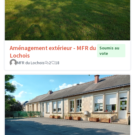
Aménagement extérieur - MFR du
Soumis au
vote
Lochois
MFR du Lochois
2
18