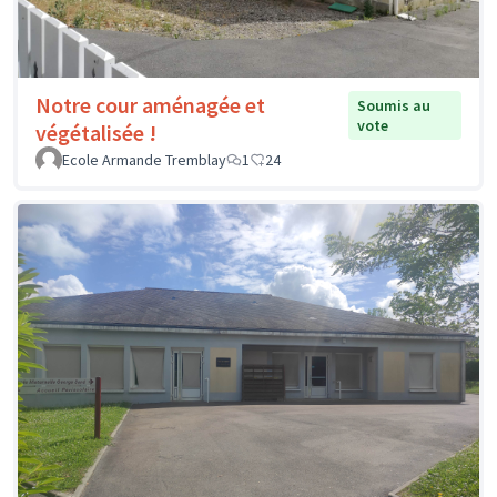
Notre cour aménagée et
Soumis au
vote
végétalisée !
Ecole Armande Tremblay
1
24