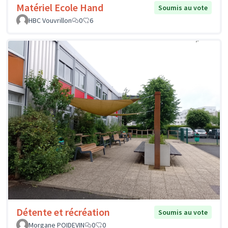
Matériel Ecole Hand
Soumis au vote
HBC Vouvrillon
0
6
Détente et récréation
Soumis au vote
Morgane POIDEVIN
0
0