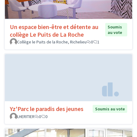
Un espace bien-être et détente au
Soumis
au vote
collège Le Puits de La Roche
Collège le Puits de la Roche, Richelieu
0
1
Yz'Parc le paradis des jeunes
Soumis au vote
LHERITIER
0
0