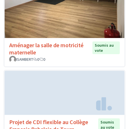
Aménager la salle de motricité
Soumis au
vote
maternelle
ISAMBERT
0
0
Projet de CDI flexible au Collège
Soumis
au vote