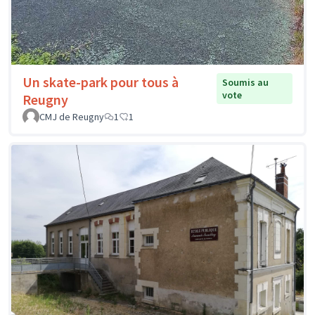
Un skate-park pour tous à
Soumis au
vote
Reugny
CMJ de Reugny
1
1