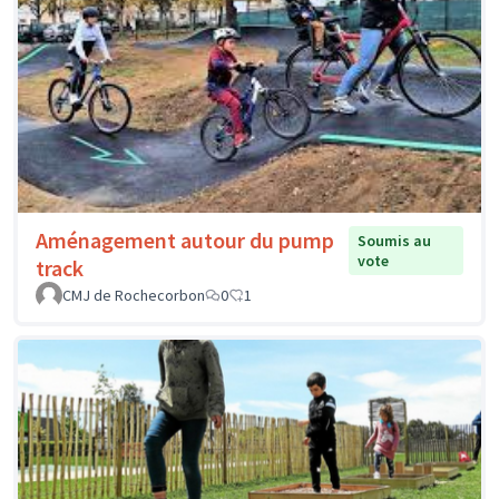
Aménagement autour du pump
Soumis au
vote
track
CMJ de Rochecorbon
0
1