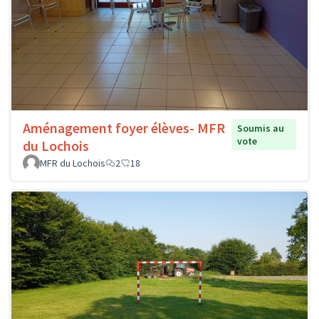
Aménagement foyer élèves- MFR
Soumis au
vote
du Lochois
MFR du Lochois
2
18