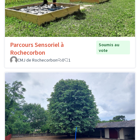
Parcours Sensoriel à
Soumis au
vote
Rochecorbon
CMJ de Rochecorbon
0
1