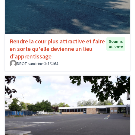
Rendre la cour plus attractive et faire
Soumis
au vote
en sorte qu'elle devienne un lieu
d'apprentissage
DROT sandrine
1
64