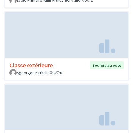
Ecole Primaire Yann Arthus-Bertrand
0
1
Classe extérieure
Soumis au vote
Ageorges Nathalie
0
0