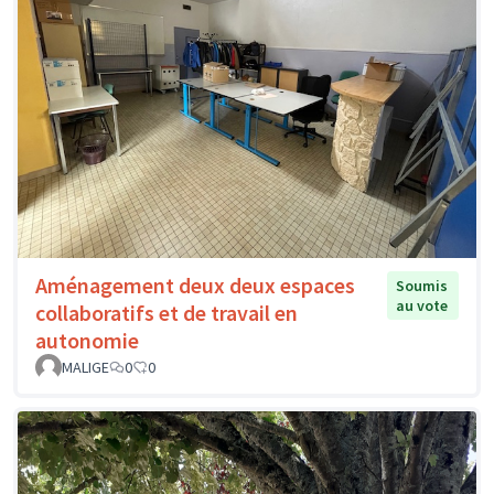
Aménagement deux deux espaces
Soumis
au vote
collaboratifs et de travail en
autonomie
MALIGE
0
0