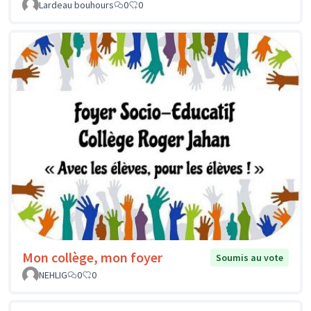
Lardeau bouhours
0
0
Mon collège, mon foyer
Soumis au vote
NEHLIG
0
0