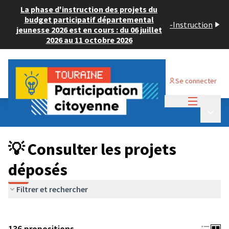
La phase d'instruction des projets du
budget participatif départemental
-
Instruction
jeunesse 2026 est en cours : du 06 juillet
2026 au 11 octobre 2026
Se connecter
Menu princi
Budget Participatif JEUNESSE 2024
/
Menu p
💡 Consulter les projets déposés
💡 Consulter les projets
déposés
Filtrer et rechercher
136 propositions