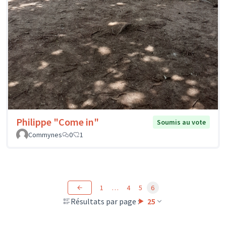
Philippe "Come in"
Soumis au vote
Commynes
0
1
1
…
4
5
6
Résultats par page :
25