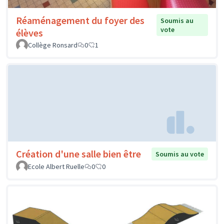
Réaménagement du foyer des
Soumis au
vote
élèves
Collège Ronsard
0
1
Création d'une salle bien être
Soumis au vote
Ecole Albert Ruelle
0
0