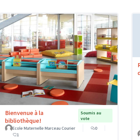
Bienvenue à la
Soumis au
vote
bibliothèque!
Ecole Maternelle Marceau Courier
0
1