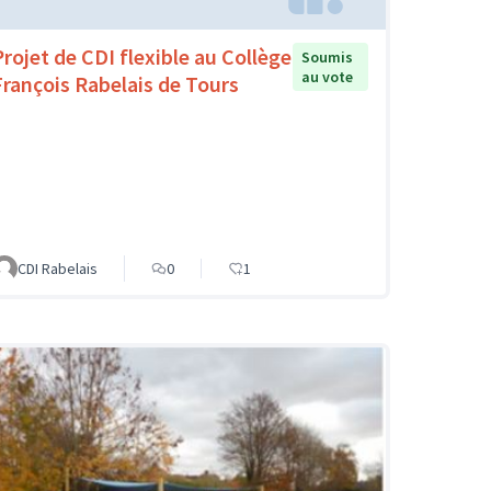
Projet de CDI flexible au Collège
Soumis
au vote
François Rabelais de Tours
CDI Rabelais
0
1