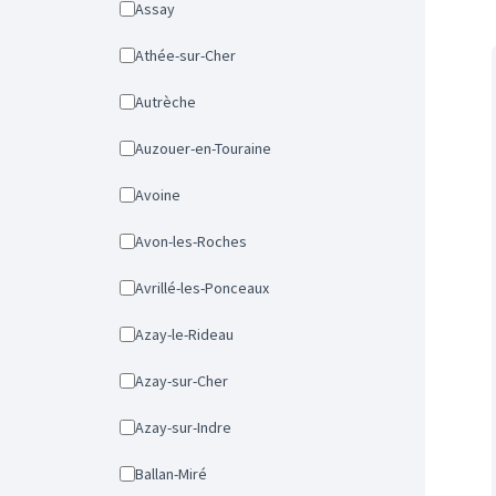
Assay
Athée-sur-Cher
Autrèche
Auzouer-en-Touraine
Avoine
Avon-les-Roches
Avrillé-les-Ponceaux
Azay-le-Rideau
Azay-sur-Cher
Azay-sur-Indre
Ballan-Miré