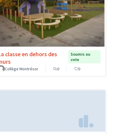
La classe en dehors des
Soumis au
vote
murs
Collège Montrésor
0
0