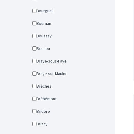
Bourgueil
Bournan
Boussay
Braslou
Braye-sous-Faye
Braye-sur-Maulne
Brèches
Bréhémont
Bridoré
Brizay