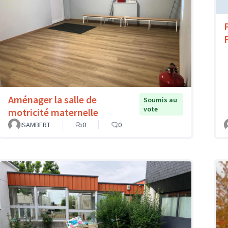
Aménager la salle de
Soumis au
vote
motricité maternelle
ISAMBERT
0
0