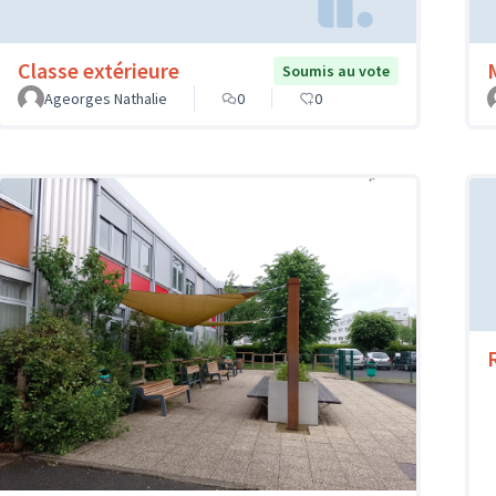
Classe extérieure
Soumis au vote
Ageorges Nathalie
0
0