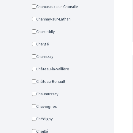
Chanceaux-sur-Choisille
Channay-sur-Lathan
Charentilly
Chargé
Charnizay
Château-la-Vallière
Château-Renault
Chaumussay
Chaveignes
Chédigny
Cheillé