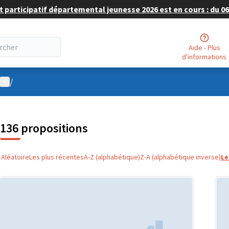
 participatif départemental jeunesse 2026 est en cours : du 06 
Aide - Plus
d'informations
Menu utilisateur
/
136 propositions
Aléatoire
Les plus récentes
A-Z (alphabétique)
Z-A (alphabétique inverse)
Le