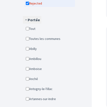
Rejected
Portée
Tout
Toutes les communes
Abilly
Ambillou
Amboise
Anché
Antogny-le-Tillac
Artannes-sur-Indre