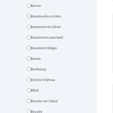
Barrou
Beaulieu-lès-Loches
Beaumont-en-Véron
Beaumont-Louestault
Beaumont-Village
Benais
Berthenay
Betz-le-Château
Bléré
Bossay-sur-Claise
Bossée