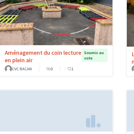
Aménagement du coin lecture
Soumis au
vote
en plein air
CVC RACAN
0
1