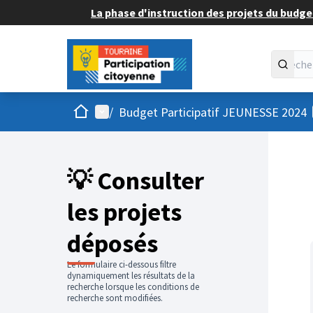
La phase d'instruction des projets du budget
Accueil
Menu principal
/
Budget Participatif JEUNESSE 2024
💡 Consulter
les projets
déposés
Le formulaire ci-dessous filtre
dynamiquement les résultats de la
recherche lorsque les conditions de
recherche sont modifiées.