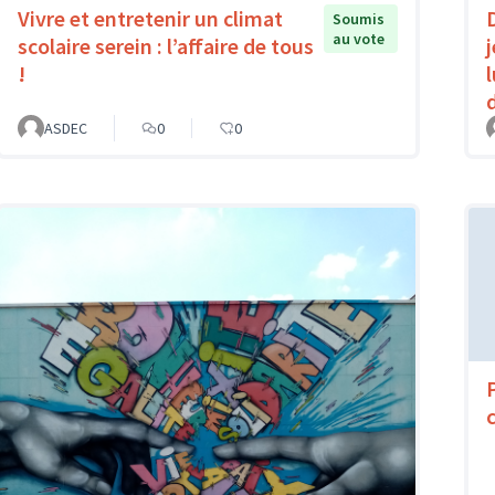
Vivre et entretenir un climat
Soumis
au vote
scolaire serein : l’affaire de tous
!
ASDEC
0
0