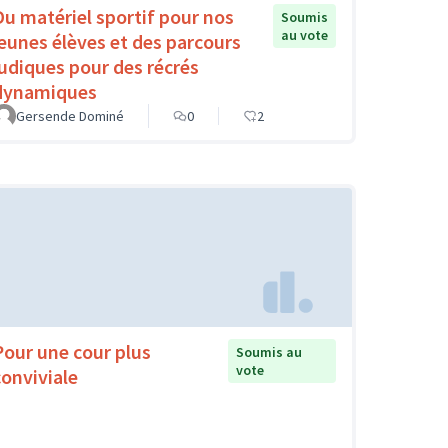
Du matériel sportif pour nos
Soumis
au vote
jeunes élèves et des parcours
ludiques pour des récrés
dynamiques
Gersende Dominé
0
2
Pour une cour plus
Soumis au
vote
conviviale