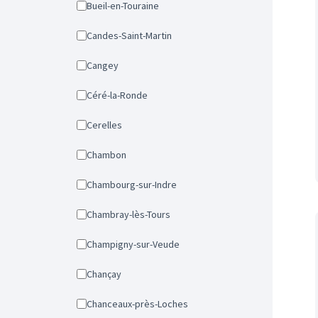
Bueil-en-Touraine
Candes-Saint-Martin
Cangey
Céré-la-Ronde
Cerelles
Chambon
Chambourg-sur-Indre
Chambray-lès-Tours
Champigny-sur-Veude
Chançay
Chanceaux-près-Loches