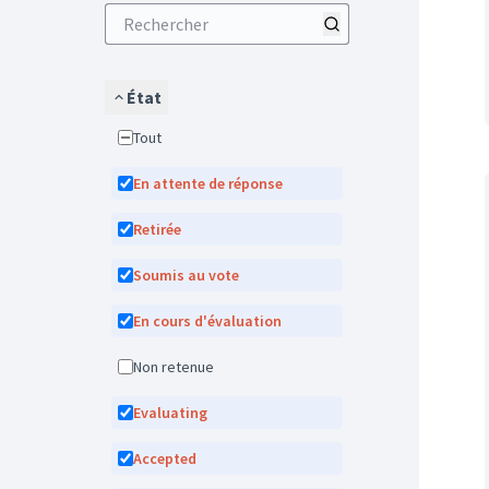
État
Tout
En attente de réponse
Retirée
Soumis au vote
En cours d'évaluation
Non retenue
Evaluating
Accepted