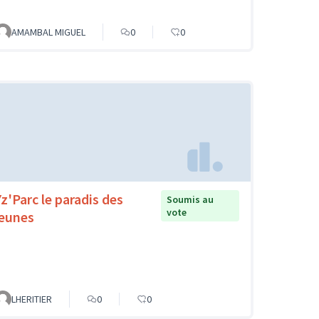
AMAMBAL MIGUEL
0
0
Yz'Parc le paradis des
Soumis au
vote
jeunes
LHERITIER
0
0