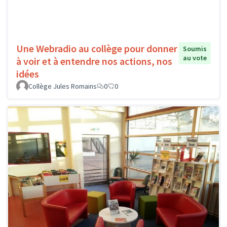
Une Webradio au collège pour donner
Soumis
au vote
à voir et à entendre nos actions, nos
idées
Collège Jules Romains
0
0