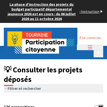
La phase d'instruction des projets du
budget participatif départemental
-
Instruction
jeunesse 2026 est en cours : du 06 juillet
2026 au 11 octobre 2026
Se connecter
Menu princi
Budget Participatif JEUNESSE 2024
/
Menu p
💡 Consulter les projets déposés
💡 Consulter les projets
déposés
Filtrer et rechercher
136 propositions