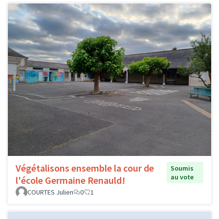
Végétalisons ensemble la cour de
Soumis
au vote
l'école Germaine Renauld!
COURTES Julien
0
1