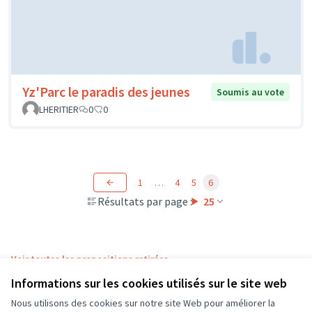
Yz'Parc le paradis des jeunes
Soumis au vote
LHERITIER
0
0
1
…
4
5
6
Résultats par page :
25
Voir toutes les propositions retirées
Informations sur les cookies utilisés sur le site web
Nous utilisons des cookies sur notre site Web pour améliorer la
Conditions d'utilisation